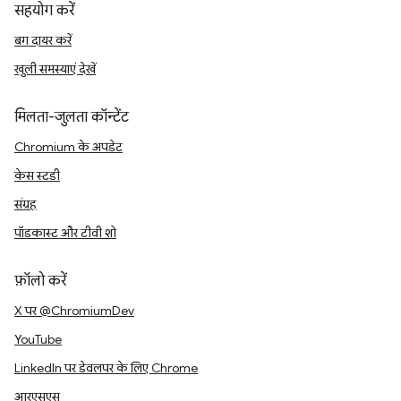
सहयोग करें
बग दायर करें
खुली समस्याएं देखें
मिलता-जुलता कॉन्टेंट
Chromium के अपडेट
केस स्टडी
संग्रह
पॉडकास्ट और टीवी शो
फ़ॉलो करें
X पर @ChromiumDev
YouTube
LinkedIn पर डेवलपर के लिए Chrome
आरएसएस