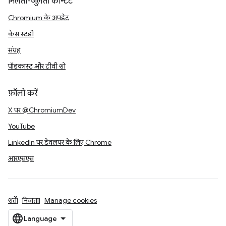
मिलता-जुलता कॉन्टेंट
Chromium के अपडेट
केस स्टडी
संग्रह
पॉडकास्ट और टीवी शो
फ़ॉलो करें
X पर @ChromiumDev
YouTube
LinkedIn पर डेवलपर के लिए Chrome
आरएसएस
शर्तें
निजता
Manage cookies