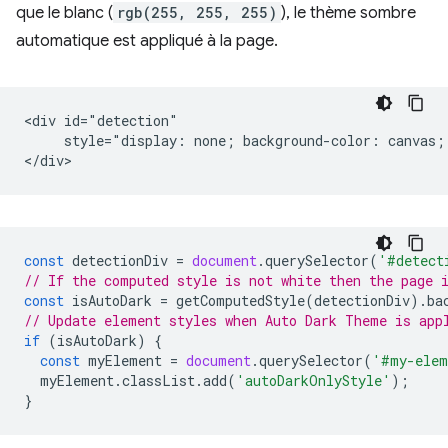
que le blanc (
rgb(255, 255, 255)
), le thème sombre
automatique est appliqué à la page.
<div id="detection"

     style="display: none; background-color: canvas; 
const
detectionDiv
=
document
.
querySelector
(
'#detect
// If the computed style is not white then the page 
const
isAutoDark
=
getComputedStyle
(
detectionDiv
).
ba
// Update element styles when Auto Dark Theme is app
if
(
isAutoDark
)
{
const
myElement
=
document
.
querySelector
(
'#my-elem
myElement
.
classList
.
add
(
'autoDarkOnlyStyle'
);
}