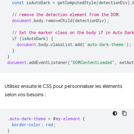
const
isAutoDark
=
getComputedStyle
(
detectionDiv
).
// remove the detection element from the DOM.
document
.
body
.
removeChild
(
detectionDiv
);
// Set the marker class on the body if in Auto Dar
if
(
isAutoDark
)
{
document
.
body
.
classList
.
add
(
'auto-dark-theme'
);
}
}
document
.
addEventListener
(
"DOMContentLoaded"
,
setAut
Utilisez ensuite le CSS pour personnaliser les éléments
selon vos besoins :
.
auto-dark-theme
 > 
#
my-element
{
border-color
:
red
;
}