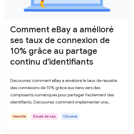
Comment eBay a amélioré
ses taux de connexion de
10% grâce au partage
continu d'identifiants
Découvrez comment eBay a amélioré le taux de réussite
des connexions de 10% grâce aux liens vers des
composants numériques pour partager facilement des
identifiants. Découvrez comment implémenter une
authentification sécurisée et multiplate-forme, et améliorer
l'expérience utilisateur.
Identité
Étude de cas
Chrome