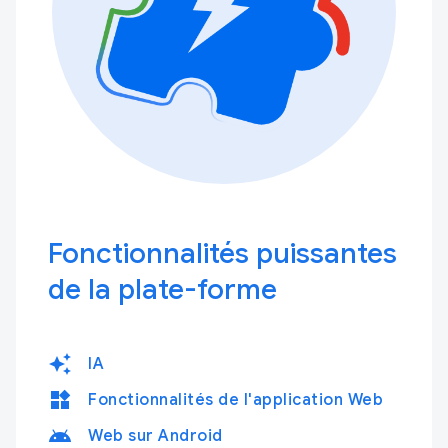
Fonctionnalités puissantes
de la plate-forme
auto_awesome
IA
widgets
Fonctionnalités de l'application Web
android
Web sur Android