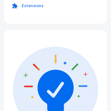
extension
Extensions