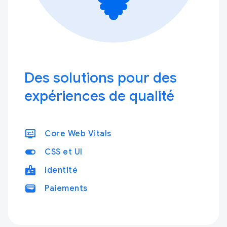
Des solutions pour des
expériences de qualité
display_settings
Core Web Vitals
toggle_on
CSS et UI
badge
Identité
wallet
Paiements