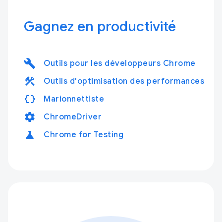
Gagnez en productivité
build
Outils pour les développeurs Chrome
construction
Outils d'optimisation des performances
data_object
Marionnettiste
settings
ChromeDriver
science
Chrome for Testing