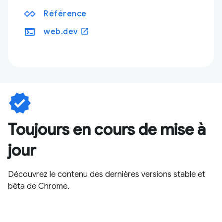
Référence
terminal
open_in_new
web.dev
verified
Toujours en cours de mise à
jour
Découvrez le contenu des dernières versions stable et
bêta de Chrome.