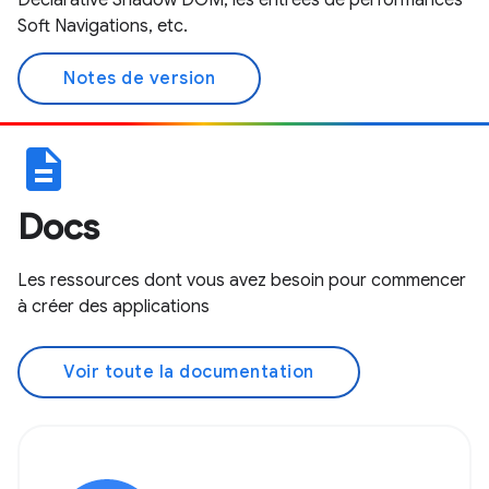
Declarative Shadow DOM, les entrées de performances
Soft Navigations, etc.
Notes de version
description
Docs
Les ressources dont vous avez besoin pour commencer
à créer des applications
Voir toute la documentation