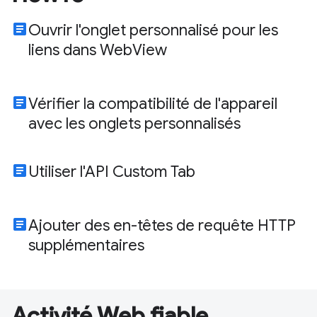
article
Ouvrir l'onglet personnalisé pour les
liens dans WebView
article
Vérifier la compatibilité de l'appareil
avec les onglets personnalisés
article
Utiliser l'API Custom Tab
article
Ajouter des en-têtes de requête HTTP
supplémentaires
Activité Web fiable