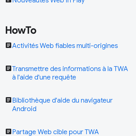
Nouveautés Web In Play
HowTo
article
Activités Web fiables multi-origines
article
Transmettre des informations à la TWA
à l'aide d'une requête
article
Bibliothèque d'aide du navigateur
Android
article
Partage Web cible pour TWA