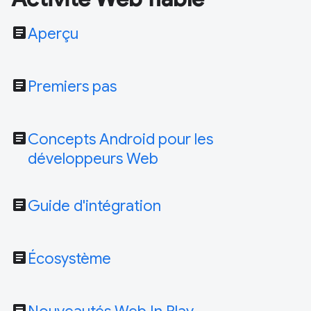
article
Aperçu
article
Premiers pas
article
Concepts Android pour les
développeurs Web
article
Guide d'intégration
article
Écosystème
article