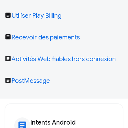
article
Utiliser Play Billing
article
Recevoir des paiements
article
Activités Web fiables hors connexion
article
PostMessage
Intents Android
article