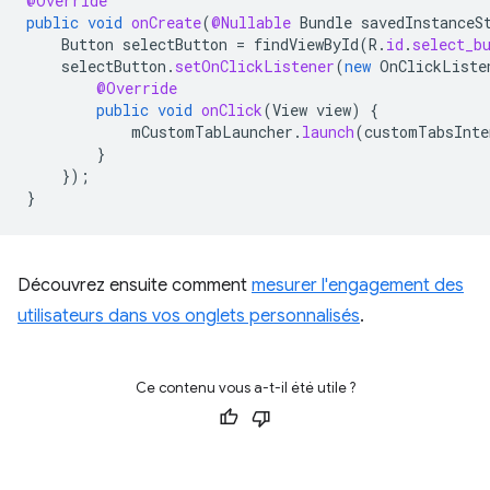
@Override
public
void
onCreate
(
@Nullable
Bundle
savedInstanceS
Button
selectButton
=
findViewById
(
R
.
id
.
select_b
selectButton
.
setOnClickListener
(
new
OnClickListe
@Override
public
void
onClick
(
View
view
)
{
mCustomTabLauncher
.
launch
(
customTabsInte
}
});
}
Découvrez ensuite comment
mesurer l'engagement des
utilisateurs dans vos onglets personnalisés
.
Ce contenu vous a-t-il été utile ?