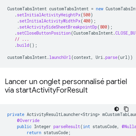
CustomTabsIntent
customTabsIntent
=
new
CustomTabsIn
.
setInitialActivityHeightPx
(
500
)
.
setInitialActivityWidthPx
(
400
);
.
setActivitySideSheetBreakpointDp
(
800
);
.
setCloseButtonPosition
(
CustomTabsIntent
.
CLOSE_BU
// ...
.
build
();
customTabsIntent
.
launchUrl
(
context
,
Uri
.
parse
(
url
))
Lancer un onglet personnalisé partiel
via start
Activity
For
Result
private
ActivityResultLauncher<String>
mCustomTabLau
@Override
public
Integer
parseResult
(
int
statusCode
,
@Null
return
statusCode
;