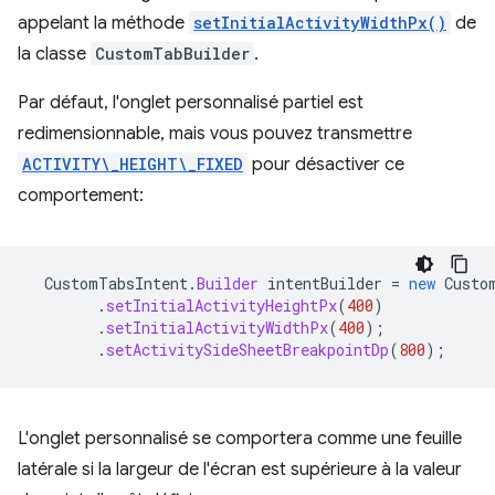
appelant la méthode
setInitialActivityWidthPx()
de
la classe
CustomTabBuilder
.
Par défaut, l'onglet personnalisé partiel est
redimensionnable, mais vous pouvez transmettre
ACTIVITY\_HEIGHT\_FIXED
pour désactiver ce
comportement:
CustomTabsIntent
.
Builder
intentBuilder
=
new
Custo
.
setInitialActivityHeightPx
(
400
)
.
setInitialActivityWidthPx
(
400
);
.
setActivitySideSheetBreakpointDp
(
800
);
L'onglet personnalisé se comportera comme une feuille
latérale si la largeur de l'écran est supérieure à la valeur