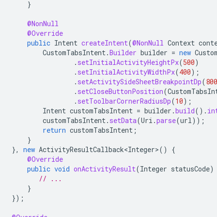
}
@NonNull
@Override
public
Intent
createIntent
(
@NonNull
Context
cont
CustomTabsIntent
.
Builder
builder
=
new
Custo
.
setInitialActivityHeightPx
(
500
)
.
setInitialActivityWidthPx
(
400
);
.
setActivitySideSheetBreakpointDp
(
80
.
setCloseButtonPosition
(
CustomTabsIn
.
setToolbarCornerRadiusDp
(
10
);
Intent
customTabsIntent
=
builder
.
build
().
in
customTabsIntent
.
setData
(
Uri
.
parse
(
url
));
return
customTabsIntent
;
}
},
new
ActivityResultCallback<Integer>
()
{
@Override
public
void
onActivityResult
(
Integer
statusCode
)
// ...
}
});