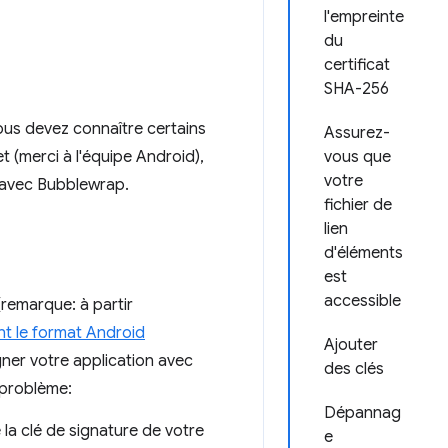
l'empreinte
du
certificat
SHA-256
ous devez connaître certains
Assurez-
 (merci à l'équipe Android),
vous que
votre
n avec Bubblewrap.
fichier de
lien
d'éléments
est
accessible
remarque: à partir
ent le format Android
Ajouter
gner votre application avec
des clés
 problème:
Dépannag
la clé de signature de votre
e