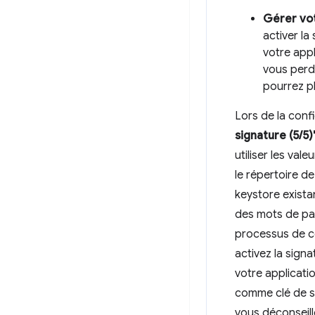
Gérer vot
activer la
votre appl
vous perde
pourrez pl
Lors de la conf
signature (5/5)
utiliser les val
le répertoire de
keystore exista
des mots de pas
processus de c
activez la signa
votre applicatio
comme clé de si
vous déconseill