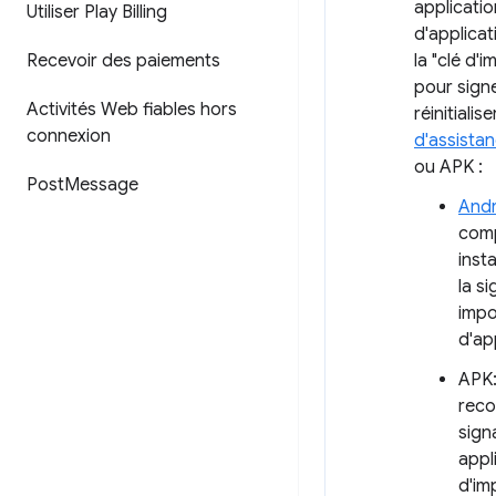
applicatio
Utiliser Play Billing
d'applicat
Recevoir des paiements
la "clé d'
pour signe
Activités Web fiables hors
réinitiali
connexion
d'assistan
ou APK :
Post
Message
Andr
comp
inst
la s
impo
d'ap
APK:
reco
sign
appl
d'im