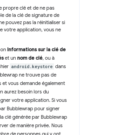
re propre clé et de ne pas
le de la clé de signature de
e pouvez pas la réinitialiser si
e votre application, vous ne
tion
Informations sur la clé de
és
et un
nom de clé
, ou à
chier
android.keystore
dans
bblewrap ne trouve pas de
ous et vous demande également
n aurez besoin lors du
signer votre application. Si vous
e par Bubblewrap pour signer
er la clé générée par Bubblewrap
rver de manière privée. Nous
ombre de personnes qui y ont