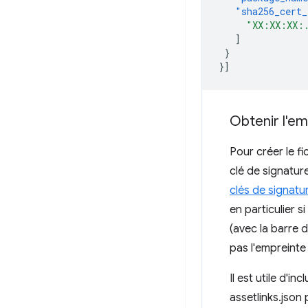
"sha256_cert_
"XX:XX:XX:
]
}
}]
Obtenir l'em
Pour créer le fi
clé de signatur
clés de signatu
en particulier 
(avec la barre d
pas l'empreinte
Il est utile d'i
assetlinks.json