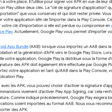
n à votre place. Il l'utilise pour signer vos APK en vue de leur d
ion Play utilise deux clés. La "clé de signature d'application"
importation" que vous conservez et qui doit rester privée. Vous u
r votre application afin de l'importer dans la Play Console.
ser votre clé d'importation si elle est perdue ou compromise en
ce Play
. Actuellement, Google Play vous permet d'importer vo
oid App Bundle
(AAB): lorsque vous importez un AAB dans la P
ilation et la génération d'APK vers le Google Play Store. Lorsq
alle votre application, Google Play la distribue sous la forme 
ignature des APK doit également être effectuée par Google Pla
rtez votre application en tant qu'AAB dans la Play Console, vo
plication Play.
 avec les APK, vous pouvez choisir d'activer la signature d'ap
mmandons vivement d'activer Play App Signing, car cela renfor
ature. Comme indiqué précédemment, Google Play exigera bie
ications soient importées au format AAB. Nous vous recomman
porter des APK.