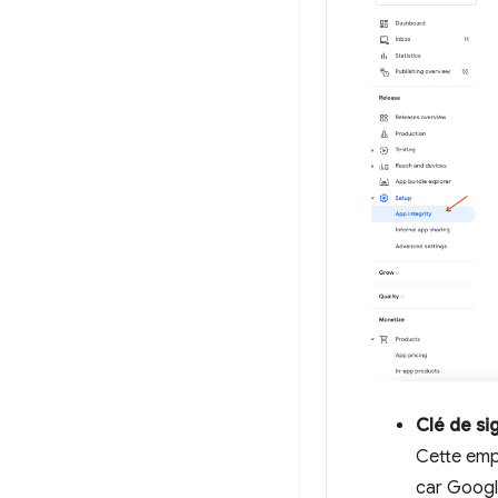
Clé de si
Cette empr
car Google