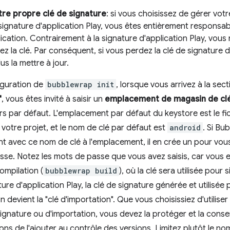
re propre clé de signature
: si vous choisissez de gérer vot
 signature d'application Play, vous êtes entièrement responsab
ication. Contrairement à la signature d'application Play, vous n
z la clé. Par conséquent, si vous perdez la clé de signature d
us la mettre à jour.
iguration de
bubblewrap init
, lorsque vous arrivez à la sec
"
, vous êtes invité à saisir un
emplacement de magasin de cl
eurs par défaut. L'emplacement par défaut du keystore est le fi
 votre projet, et le nom de clé par défaut est
android
. Si Bu
nt avec ce nom de clé à l'emplacement, il en crée un pour v
se. Notez les mots de passe que vous avez saisis, car vous e
ompilation (
bubblewrap build
), où la clé sera utilisée pour 
ture d'application Play, la clé de signature générée et utilisé
n devient la "clé d'importation". Que vous choisissiez d'utilis
gnature ou d'importation, vous devez la protéger et la conse
ons de l'ajouter au contrôle des versions. Limitez plutôt le n