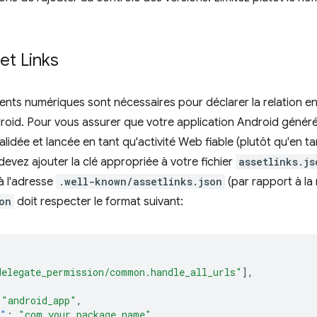
set Links
ments numériques sont nécessaires pour déclarer la relation en
roid. Pour vous assurer que votre application Android génér
lidée et lancée en tant qu'activité Web fiable (plutôt qu'en t
evez ajouter la clé appropriée à votre fichier
assetlinks.js
à l'adresse
.well-known/assetlinks.json
(par rapport à la 
on
doit respecter le format suivant:
delegate_permission/common.handle_all_urls"
],
"android_app"
,
e"
:
"com.your.package_name"
,