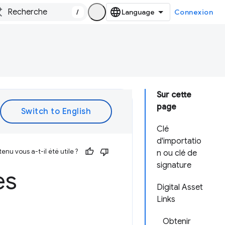
/
Connexion
Sur cette
page
Clé
d'importatio
enu vous a-t-il été utile ?
n ou clé de
signature
es
Digital Asset
Links
Obtenir