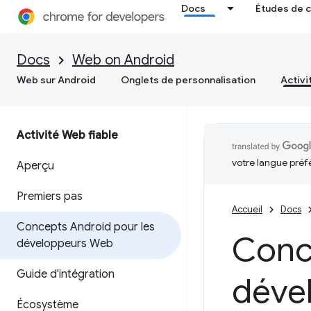
Docs
Études de 
Docs
Web on Android
Web sur Android
Onglets de personnalisation
Activi
Activité Web fiable
votre langue préf
Aperçu
Premiers pas
Accueil
Docs
Concepts Android pour les
Conc
développeurs Web
Guide d'intégration
déve
Écosystème