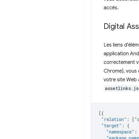
accès.
Digital As
Les liens d'élé
application And
correctement va
Chrome), vous d
votre site Web 
assetlinks.js
[{
"relation"
:
[
"
"target"
:
{
"namespace"
:
"package_nam