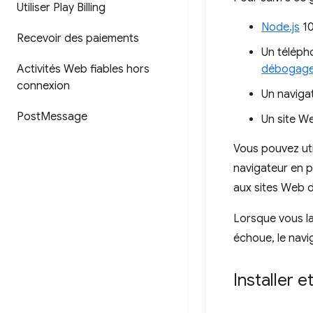
Utiliser Play Billing
Node.js
10
Recevoir des paiements
Un téléph
Activités Web fiables hors
débogage
connexion
Un navigat
Post
Message
Un site We
Vous pouvez uti
navigateur en pl
aux sites Web d
Lorsque vous lan
échoue, le navi
Installer 