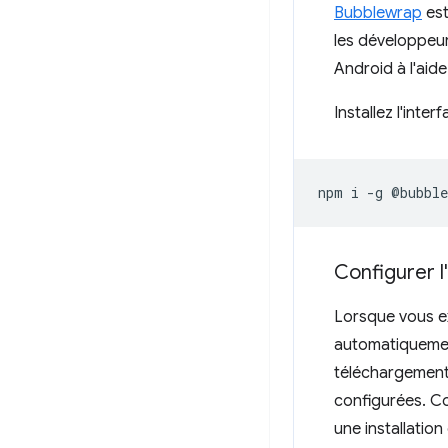
Bubblewrap
est
les développeur
Android à l'aide
Installez l'int
npm
i
-g
Configurer 
Lorsque vous ex
automatiquemen
téléchargement
configurées. Co
une installatio