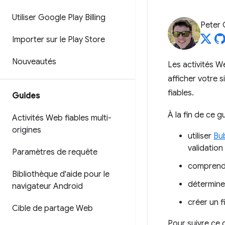
Utiliser Google Play Billing
Peter
Importer sur le Play Store
Nouveautés
Les activités We
afficher votre 
fiables.
Guides
À la fin de ce g
Activités Web fiables multi-
origines
utiliser
Bu
validation 
Paramètres de requête
comprendr
Bibliothèque d'aide pour le
déterminer
navigateur Android
créer un f
Cible de partage Web
Pour suivre ce 