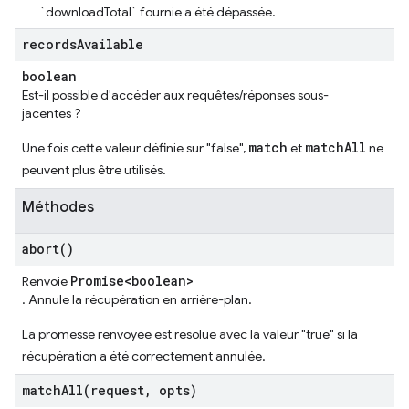
`downloadTotal` fournie a été dépassée.
records
Available
boolean
Est-il possible d'accéder aux requêtes/réponses sous-
jacentes ?
match
matchAll
Une fois cette valeur définie sur "false",
et
ne
peuvent plus être utilisés.
Méthodes
abort(
)
Promise<boolean>
Renvoie
. Annule la récupération en arrière-plan.
La promesse renvoyée est résolue avec la valeur "true" si la
récupération a été correctement annulée.
matchAll(
request
,
opts)