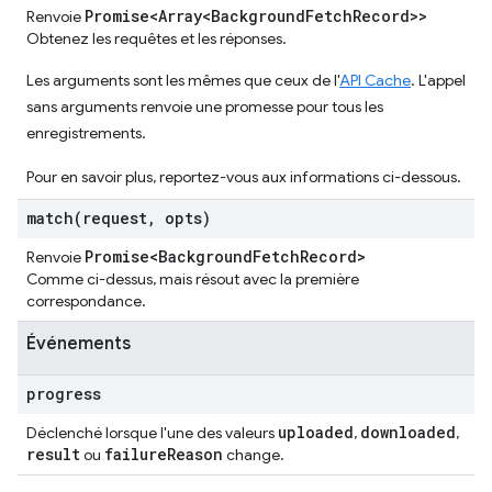
Promise<Array<Background
Fetch
Record>>
Renvoie
Obtenez les requêtes et les réponses.
Les arguments sont les mêmes que ceux de l'
API Cache
. L'appel
sans arguments renvoie une promesse pour tous les
enregistrements.
Pour en savoir plus, reportez-vous aux informations ci-dessous.
match(
request
,
opts)
Promise<Background
Fetch
Record>
Renvoie
Comme ci-dessus, mais résout avec la première
correspondance.
Événements
progress
uploaded
downloaded
Déclenché lorsque l'une des valeurs
,
,
result
failure
Reason
ou
change.