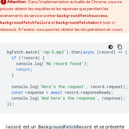
Attention
: Dans l'implémentation actuelle de Chrome, vous ne
pouvez obtenir les requêtes et les réponses que pendant les
événements de service worker
,
backgroundfetchsuccess
et
(voir ci-
backgroundfetchfailure
backgroundfetchabort
dessous). À l'avenir, vous pourrez obtenir les récupérations en cours.
bgFetch
.
match
(
'/ep-5.mp3'
).
then
(
async
(
record
)
=
>
{
if
(
!
record
)
{
console
.
log
(
'No record found'
);
return
;
}
console
.
log
(
`Here's the request`
,
record
.
request
);
const
response
=
await
record
.
responseReady
;
console
.
log
(
`And here's the response`
,
response
);
});
record
est un
BackgroundFetchRecord
et se présente