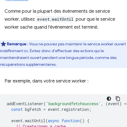
Comme pour la plupart des événements de service
worker, utilisez
event.waitUntil
pour que le service
worker sache quand l'événement est terminé.
Remarque
: Vous ne pouvez pas maintenir le service worker ouvert
indéfiniment ici. Évitez donc d'effectuer des actions qui le
maintiendraient ouvert pendant une longue période, comme des
récupérations supplémentaires.
Par exemple, dans votre service worker :
addEventListener
(
'backgroundfetchsuccess'
,
(
event
)
=
const
bgFetch
=
event
.
registration
;
event
.
waitUntil
(
async
function
()
{
// Create/open a cache.