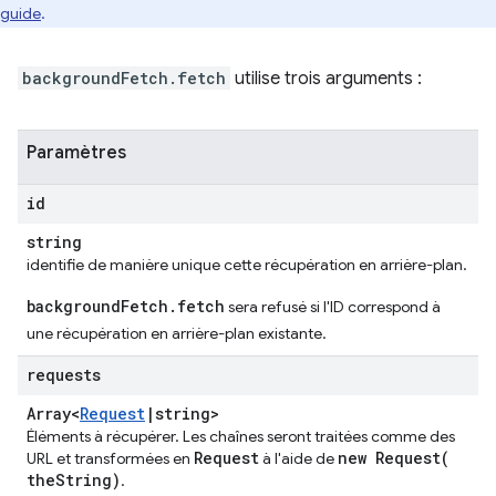
guide
.
backgroundFetch.fetch
utilise trois arguments :
Paramètres
id
string
identifie de manière unique cette récupération en arrière-plan.
backgroundFetch.fetch
sera refusé si l'ID correspond à
une récupération en arrière-plan existante.
requests
Array<
Request
|
string>
Éléments à récupérer. Les chaînes seront traitées comme des
Request
new
Request(
URL et transformées en
à l'aide de
the
String)
.