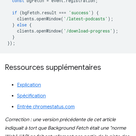
const
bgFetch
=
event
.
registration
;
if
(
bgFetch
.
result
===
'success'
)
{
clients
.
openWindow
(
'/latest-podcasts'
);
}
else
{
clients
.
openWindow
(
'/download-progress'
);
}
});
Ressources supplémentaires
Explication
Spécification
Entrée chromestatus.com
Correction : une version précédente de cet article
indiquait à tort que Background Fetch était une "norme