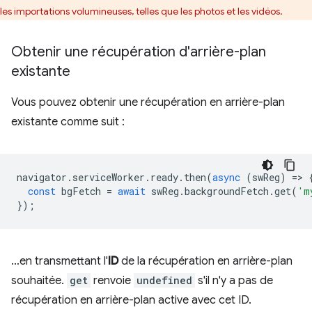
les importations volumineuses, telles que les photos et les vidéos.
Obtenir une récupération d'arrière-plan
existante
Vous pouvez obtenir une récupération en arrière-plan
existante comme suit :
navigator
.
serviceWorker
.
ready
.
then
(
async
(
swReg
)
=
>
const
bgFetch
=
await
swReg
.
backgroundFetch
.
get
(
'm
});
…en transmettant l'
ID
de la récupération en arrière-plan
souhaitée.
get
renvoie
undefined
s'il n'y a pas de
récupération en arrière-plan active avec cet ID.