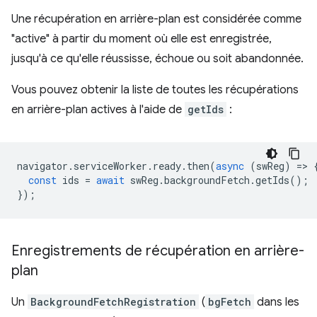
Une récupération en arrière-plan est considérée comme
"active" à partir du moment où elle est enregistrée,
jusqu'à ce qu'elle réussisse, échoue ou soit abandonnée.
Vous pouvez obtenir la liste de toutes les récupérations
en arrière-plan actives à l'aide de
getIds
:
navigator
.
serviceWorker
.
ready
.
then
(
async
(
swReg
)
=
>
const
ids
=
await
swReg
.
backgroundFetch
.
getIds
();
});
Enregistrements de récupération en arrière-
plan
Un
BackgroundFetchRegistration
(
bgFetch
dans les