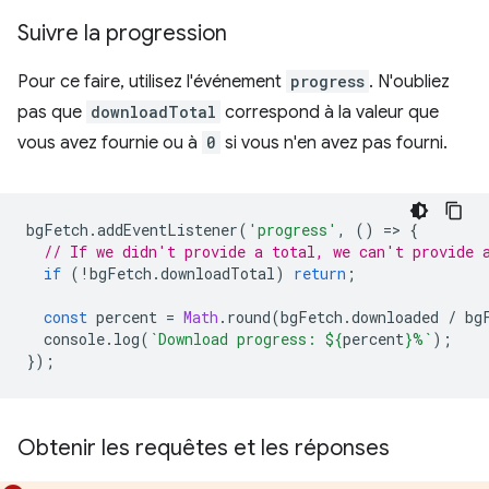
Suivre la progression
Pour ce faire, utilisez l'événement
progress
. N'oubliez
pas que
downloadTotal
correspond à la valeur que
vous avez fournie ou à
0
si vous n'en avez pas fourni.
bgFetch
.
addEventListener
(
'progress'
,
()
=
>
{
// If we didn't provide a total, we can't provide 
if
(
!
bgFetch
.
downloadTotal
)
return
;
const
percent
=
Math
.
round
(
bgFetch
.
downloaded
/
bg
console
.
log
(
`Download progress: 
${
percent
}
%`
);
});
Obtenir les requêtes et les réponses