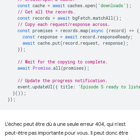
const
cache
=
await
caches
.
open
(
'downloads'
);
// Get all the records.
const
records
=
await
bgFetch
.
matchAll
();
// Copy each request/response across.
const
promises
=
records
.
map
(
async
(
record
)
=
>
{
const
response
=
await
record
.
responseReady
;
await
cache
.
put
(
record
.
request
,
response
);
});
// Wait for the copying to complete.
await
Promise
.
all
(
promises
);
// Update the progress notification.
event
.
updateUI
({
title
:
'Episode 5 ready to list
}());
});
L'échec peut être dû à une seule erreur 404, qui n'est
peut-être pas importante pour vous. Il peut donc être