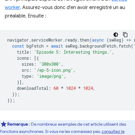
worker
. Assurez-vous donc d'en avoir enregistré un au
préalable. Ensuite :
navigator
.
serviceWorker
.
ready
.
then
(
async
(
swReg
)
=
>
const
bgFetch
=
await
swReg
.
backgroundFetch
.
fetch
(
title
:
'Episode 5: Interesting things.'
,
icons
:
[{
sizes
:
'300x300'
,
src
:
'/ep-5-icon.png'
,
type
:
'image/png'
,
}],
downloadTotal
:
60
*
1024
*
1024
,
});
});
Remarque
: De nombreux exemples de cet article utilisent des
fonctions asynchrones. Si vous ne les connaissez pas,
consultez le