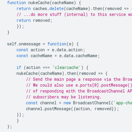
function
nukeCache
(
cacheName
)
{
return
caches
.
delete
(
cacheName
).
then
(
removed
=
>
// ...do more stuff (internal) to this service w
return
removed
;
});
}
self
.
onmessage
=
function
(
e
)
{
const
action
=
e
.
data
.
action
;
const
cacheName
=
e
.
data
.
cacheName
;
if
(
action
===
'clearcache'
)
{
nukeCache
(
cacheName
).
then
(
removed
=
>
{
// Send the main page a response via the Bro
// We could also use e.ports[0].postMessage(
// of responding with the BroadcastChannel A
// subscribers may be listening.
const
channel
=
new
BroadcastChannel
(
'app-ch
channel
.
postMessage
({
action
,
removed
});
});
}
};