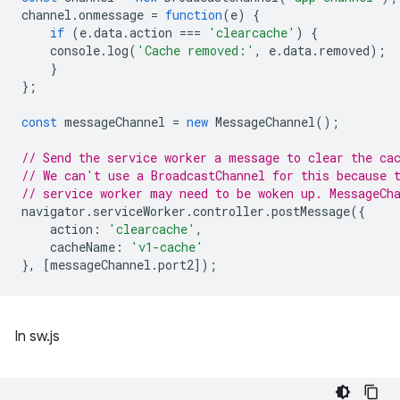
channel
.
onmessage
=
function
(
e
)
{
if
(
e
.
data
.
action
===
'clearcache'
)
{
console
.
log
(
'Cache removed:'
,
e
.
data
.
removed
);
}
};
const
messageChannel
=
new
MessageChannel
();
// Send the service worker a message to clear the ca
// We can't use a BroadcastChannel for this because 
// service worker may need to be woken up. MessageCh
navigator
.
serviceWorker
.
controller
.
postMessage
({
action
:
'clearcache'
,
cacheName
:
'v1-cache'
},
[
messageChannel
.
port2
]);
In sw.js