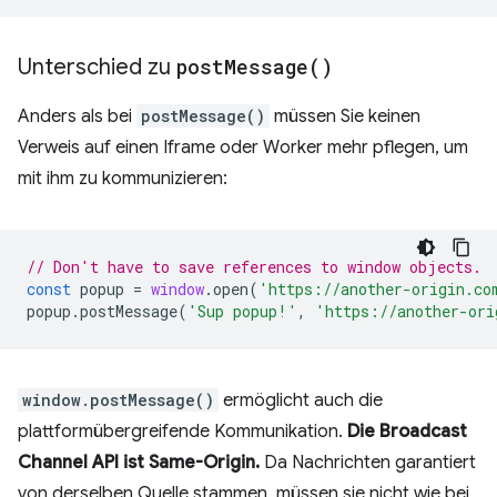
Unterschied zu
post
Message(
)
Anders als bei
postMessage()
müssen Sie keinen
Verweis auf einen Iframe oder Worker mehr pflegen, um
mit ihm zu kommunizieren:
// Don't have to save references to window objects.
const
popup
=
window
.
open
(
'https://another-origin.co
popup
.
postMessage
(
'Sup popup!'
,
'https://another-ori
window.postMessage()
ermöglicht auch die
plattformübergreifende Kommunikation.
Die Broadcast
Channel API ist Same-Origin.
Da Nachrichten garantiert
von derselben Quelle stammen, müssen sie nicht wie bei