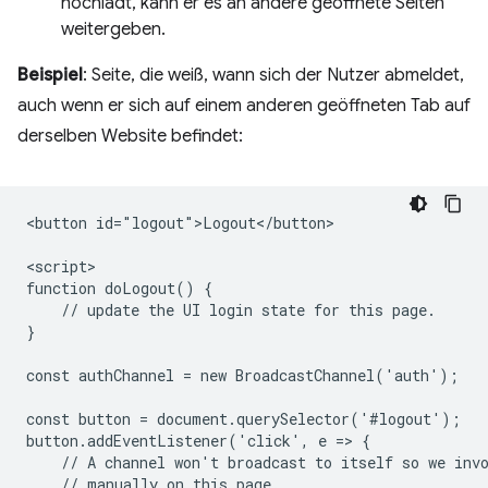
hochlädt, kann er es an andere geöffnete Seiten
weitergeben.
Beispiel
: Seite, die weiß, wann sich der Nutzer abmeldet,
auch wenn er sich auf einem anderen geöffneten Tab auf
derselben Website befindet:
<button id="logout">Logout</button>

<script>

function doLogout() {

    // update the UI login state for this page.

}

const authChannel = new BroadcastChannel('auth');

const button = document.querySelector('#logout');

button.addEventListener('click', e => {

    // A channel won't broadcast to itself so we invo
    // manually on this page.
