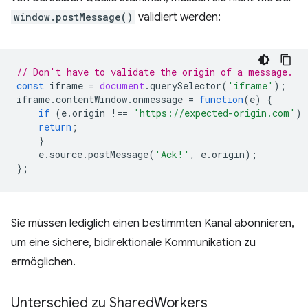
window.postMessage()
validiert werden:
// Don't have to validate the origin of a message.
const
iframe
=
document
.
querySelector
(
'iframe'
);
iframe
.
contentWindow
.
onmessage
=
function
(
e
)
{
if
(
e
.
origin
!==
'https://expected-origin.com'
)
return
;
}
e
.
source
.
postMessage
(
'Ack!'
,
e
.
origin
);
};
Sie müssen lediglich einen bestimmten Kanal abonnieren,
um eine sichere, bidirektionale Kommunikation zu
ermöglichen.
Unterschied zu Shared
Workers