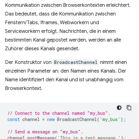
Kommunikation zwischen Browserkontexten erleichtert.
Das bedeutet, dass die Kommunikation zwischen
Fenstern/Tabs, Iframes, Webworkern und
Serviceworkern erfolgt. Nachrichten, die in einem
bestimmten Kanal gepostet werden, werden an alle
Zuhörer dieses Kanals gesendet.
Der Konstruktor von
BroadcastChannel
nimmt einen
einzelnen Parameter an: den Namen eines Kanals. Der
Name identifiziert den Kanal und ist unabhängig vom
Browserkontext.
// Connect to the channel named "my_bus".
const
channel
=
new
BroadcastChannel
(
'my_bus'
);
// Send a message on "my_bus".
channel
.
postMessage
(
'This is a test message.'
);