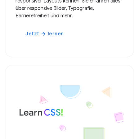
responsiver Layouts kennen. Sie erfahren alles
über responsive Bilder, Typografie,
Barrierefreiheit und mehr.
Jetzt
lernen
arrow_forward