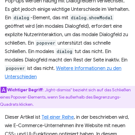
Pop-ups werden häufig mit Dialogfeldern verwechselt.
Es gibt jedoch einige wichtige Unterschiede im Verhalten.
Ein
dialog
-Element, das mit
dialog.showModal
geöffnet wird (ein modales Dialogfeld), erfordert eine
explizite Nutzerinteraktion, um das modale Dialogfeld zu
schließen. Ein
popover
unterstützt das schnelle
Schließen. Ein modales
dialog
tut das nicht. Ein
modales Dialogfeld macht den Rest der Seite inaktiv. Ein
popover
ist das nicht.
Weitere Informationen zu den
Unterschieden
Wichtiger Begriff
:
„light-dismiss“ bezieht sich auf das Schließen
eines Popover-Elements, wenn Sie außerhalb des Begrenzungs-
Quadrats klicken.
Dieser Artikel ist
Teil einer Reihe
, in der beschrieben wird,
wie E-Commerce-Unternehmen ihre Website mit neuen
CSS- und UI-Funktionen optimiert haben. In diesem