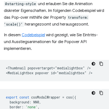
@starting-style
und erlauben Sie die Animation
diskreter Eigenschaften. Im folgenden Codebeispiel wird
das Pop-over mithilfe der Property
transform:
'scale()'
herangezoomt und herausgezoomt.
In diesem
Codebeispiel
wird gezeigt, wie Sie Eintritts-
und Ausstiegsanimationen für die Popover API
implementieren.
<Thumbnail popovertarget="medialightbox" />

export
const
cssModalWrapper
=
css
({
background
:
NN0
,
border
:
'none'
,