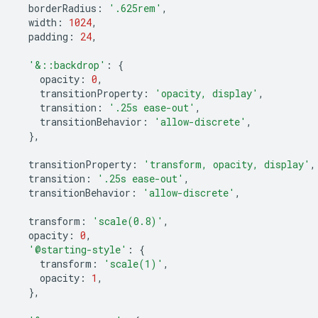
borderRadius
:
'.625rem'
,
width
:
1024
,
padding
:
24
,
'&::backdrop'
:
{
opacity
:
0
,
transitionProperty
:
'opacity, display'
,
transition
:
'.25s ease-out'
,
transitionBehavior
:
'allow-discrete'
,
},
transitionProperty
:
'transform, opacity, display'
,
transition
:
'.25s ease-out'
,
transitionBehavior
:
'allow-discrete'
,
transform
:
'scale(0.8)'
,
opacity
:
0
,
'@starting-style'
:
{
transform
:
'scale(1)'
,
opacity
:
1
,
},