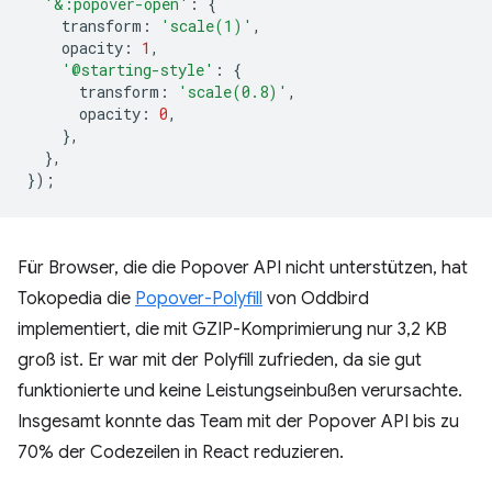
'&:popover-open'
:
{
transform
:
'scale(1)'
,
opacity
:
1
,
'@starting-style'
:
{
transform
:
'scale(0.8)'
,
opacity
:
0
,
},
},
});
Für Browser, die die Popover API nicht unterstützen, hat
Tokopedia die
Popover-Polyfill
von Oddbird
implementiert, die mit GZIP-Komprimierung nur 3,2 KB
groß ist. Er war mit der Polyfill zufrieden, da sie gut
funktionierte und keine Leistungseinbußen verursachte.
Insgesamt konnte das Team mit der Popover API bis zu
70% der Codezeilen in React reduzieren.