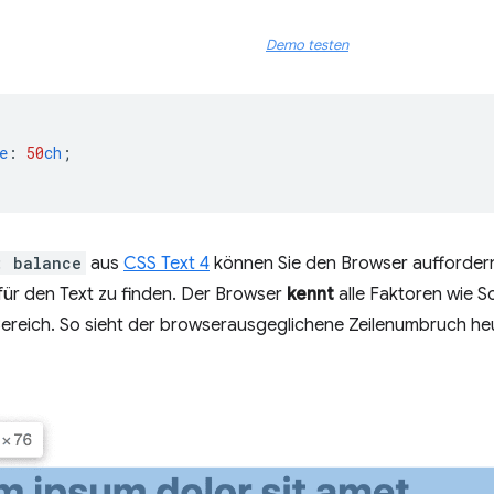
Demo testen
e
:
50
ch
;
: balance
aus
CSS Text 4
können Sie den Browser auffordern
für den Text zu finden. Der Browser
kennt
alle Faktoren wie S
ereich. So sieht der browserausgeglichene Zeilenumbruch he