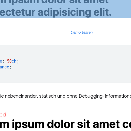
Demo testen
e
:
50
ch
;
ance
;
h, sie nebeneinander, statisch und ohne Debugging-Information