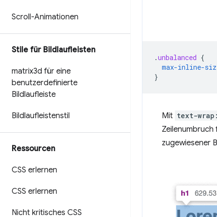
Scroll-Animationen
Stile für Bildlaufleisten
.
unbalanced
{
max-inline-siz
matrix3d für eine
}
benutzerdefinierte
Bildlaufleiste
Mit
text-wrap
Bildlaufleistenstil
Zeilenumbruch 
zugewiesener B
Ressourcen
CSS erlernen
CSS erlernen
Nicht kritisches CSS