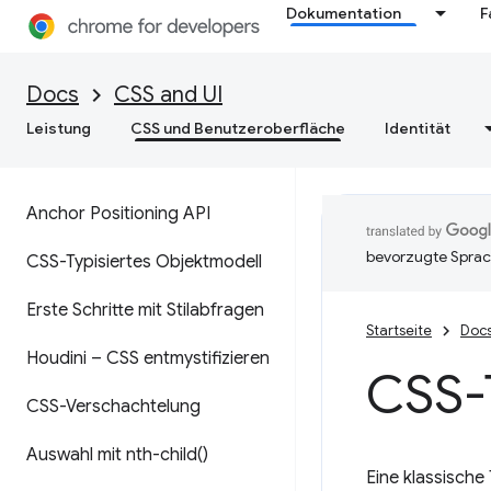
Dokumentation
F
Docs
CSS and UI
Leistung
CSS und Benutzeroberfläche
Identität
Anchor Positioning API
bevorzugte Sprac
CSS-Typisiertes Objektmodell
Erste Schritte mit Stilabfragen
Startseite
Doc
Houdini – CSS entmystifizieren
CSS-
CSS-Verschachtelung
Auswahl mit
nth-child(
)
Eine klassische