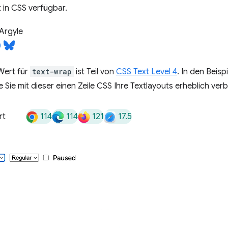
t in CSS verfügbar.
Argyle
Wert für
text-wrap
ist Teil von
CSS Text Level 4
. In den Beisp
ie Sie mit dieser einen Zeile CSS Ihre Textlayouts erheblich ve
114
114
121
17.5
rt