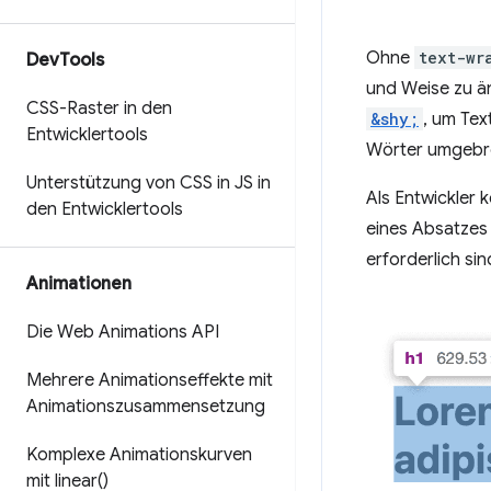
Ohne
text-wr
Dev
Tools
und Weise zu ä
CSS-Raster in den
&shy;
, um Tex
Entwicklertools
Wörter umgebro
Unterstützung von CSS in JS in
Als Entwickler 
den Entwicklertools
eines Absatzes 
erforderlich si
Animationen
Die Web Animations API
Mehrere Animationseffekte mit
Animationszusammensetzung
Komplexe Animationskurven
mit
linear(
)