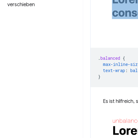
verschieben
.
balanced
{
max-inline-siz
text-wrap
:
bal
}
Es ist hilfreic