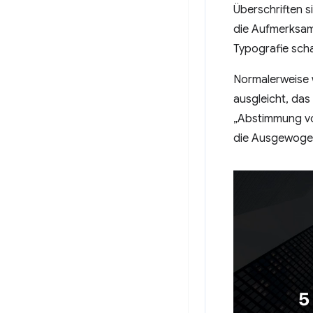
Überschriften s
die Aufmerksamk
Typografie scha
Normalerweise w
ausgleicht, da
„Abstimmung vo
die Ausgewogenh