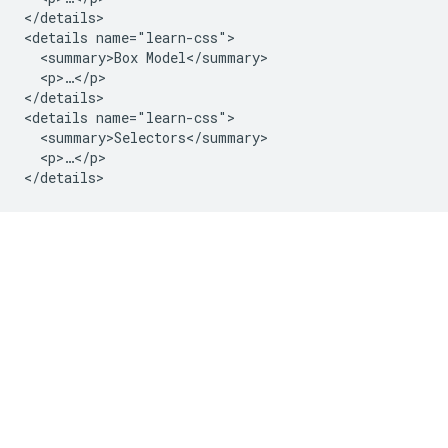
</details>

<details name="learn-css">

  <summary>Box Model</summary>

  <p>…</p>

</details>

<details name="learn-css">

  <summary>Selectors</summary>

  <p>…</p>
