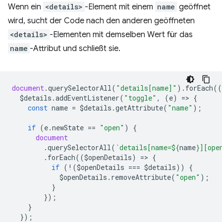
Wenn ein
<details>
-Element mit einem
name
geöffnet
wird, sucht der Code nach den anderen geöffneten
<details>
-Elementen mit demselben Wert für das
name
-Attribut und schließt sie.
document
.
querySelectorAll
(
"details[name]"
).
forEach
((
$details
.
addEventListener
(
"toggle"
,
(
e
)
=
>
{
const
name
=
$details
.
getAttribute
(
"name"
);
if
(
e
.
newState
==
"open"
)
{
document
.
querySelectorAll
(
`details[name=
${
name
}
][ope
.
forEach
((
$openDetails
)
=
>
{
if
(
!
(
$openDetails
===
$details
))
{
$openDetails
.
removeAttribute
(
"open"
);
}
});
}
});