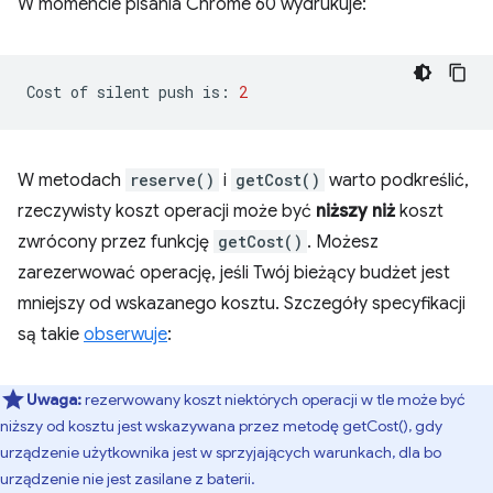
W momencie pisania Chrome 60 wydrukuje:
Cost
of
silent
push
is:
2
W metodach
reserve()
i
getCost()
warto podkreślić,
rzeczywisty koszt operacji może być
niższy niż
koszt
zwrócony przez funkcję
getCost()
. Możesz
zarezerwować operację, jeśli Twój bieżący budżet jest
mniejszy od wskazanego kosztu. Szczegóły specyfikacji
są takie
obserwuje
:
Uwaga:
rezerwowany koszt niektórych operacji w tle może być
niższy od kosztu jest wskazywana przez metodę getCost(), gdy
urządzenie użytkownika jest w sprzyjających warunkach, dla bo
urządzenie nie jest zasilane z baterii.