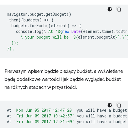
navigator
.
budget
.
getBudget
()
.
then
((
budgets
)
=
>
{
budgets
.
forEach
((
element
)
=
>
{
console
.
log
(
\
`At '
${
new
Date
(
element
.
time
).
toStr
      \`your budget will be '
${
element
.
budgetAt
}
'.\`
  });
});
Pierwszym wpisem będzie bieżący budżet, a wyświetlane
będą dodatkowe wartości i jak będzie wyglądać budżet
na różnych etapach w przyszłości.
At
'Mon Jun 05 2017 12:47:20'
you
will
have
a
budget
At
'Fri Jun 09 2017 10:42:57'
you
will
have
a
budget
At
'Fri Jun 09 2017 12:31:09'
you
will
have
a
budget