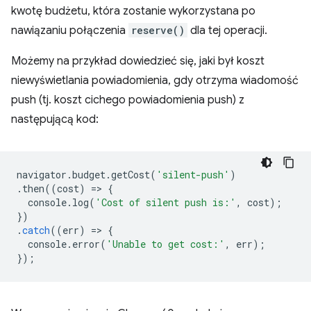
kwotę budżetu, która zostanie wykorzystana po
nawiązaniu połączenia
reserve()
dla tej operacji.
Możemy na przykład dowiedzieć się, jaki był koszt
niewyświetlania powiadomienia, gdy otrzyma wiadomość
push (tj. koszt cichego powiadomienia push) z
następującą kod:
navigator
.
budget
.
getCost
(
'silent-push'
)
.
then
((
cost
)
=
>
{
console
.
log
(
'Cost of silent push is:'
,
cost
);
})
.
catch
((
err
)
=
>
{
console
.
error
(
'Unable to get cost:'
,
err
);
});