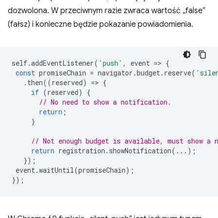
dozwolona. W przeciwnym razie zwraca wartość „false”
(fałsz) i konieczne będzie pokazanie powiadomienia.
self
.
addEventListener
(
'push'
,
event
=
>
{
const
promiseChain
=
navigator
.
budget
.
reserve
(
'sile
.
then
((
reserved
)
=
>
{
if
(
reserved
)
{
// No need to show a notification.
return
;
}
// Not enough budget is available, must show a 
return
registration
.
showNotification
(...);
});
event
.
waitUntil
(
promiseChain
);
});