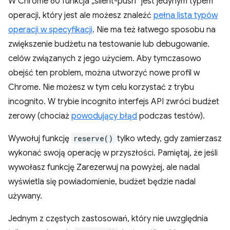
W Chrome 60 funkcja „silent-push” jest jedynym typem
operacji, który jest ale możesz znaleźć
pełna lista typów
operacji w specyfikacji
. Nie ma też łatwego sposobu na
zwiększenie budżetu na testowanie lub debugowanie.
celów związanych z jego użyciem. Aby tymczasowo
obejść ten problem, można utworzyć nowe profil w
Chrome. Nie możesz w tym celu korzystać z trybu
incognito. W trybie incognito interfejs API zwróci budżet
zerowy (chociaż
powodujący błąd
podczas testów).
Wywołuj funkcję
reserve()
tylko wtedy, gdy zamierzasz
wykonać swoją operację w przyszłości. Pamiętaj, że jeśli
wywołasz funkcję Zarezerwuj na powyżej, ale nadal
wyświetla się powiadomienie, budżet będzie nadal
używany.
Jednym z częstych zastosowań, który nie uwzględnia