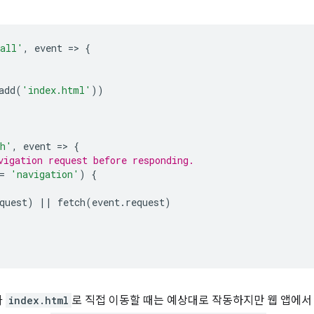
tall'
,
event
=
>
{
)
add
(
'index.html'
))
ch'
,
event
=
>
{
vigation request before responding.
=
'navigation'
)
{
quest
)
||
fetch
(
event
.
request
)
가
index.html
로 직접 이동할 때는 예상대로 작동하지만 웹 앱에