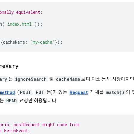
onally equivalent:
h
(
'index.html'
));
{
cacheName
:
'my-cache'
});
re
Vary
ary
는
ignoreSearch
및
cacheName
보다 다소 틈새 시장이지만
method
(
POST
,
PUT
등)가 있는
Request
객체를
match()
의 
는
HEAD
요청만 허용됩니다.
ario, postRequest might come from
a FetchEvent.