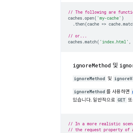
// The following are functi
caches
.
open
(
'my-cache'
)
.
then
(
cache
=
>
cache
.
matc
// or...
caches
.
match
(
'index.html'
,
ignore
Method
및
igno
ignoreMethod
및
ignoreV
ignoreMethod
를 사용하면
있습니다. 일반적으로
GET
또
// In a more realistic scen
// the request property of 