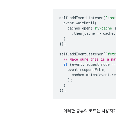
self
.
addEventListener
(
'ins
event
.
waitUntil
(
caches
.
open
(
'my-cache'
.
then
(
cache
=
>
cache
.
);
});
self
.
addEventListener
(
'fet
// Make sure this is a na
if
(
event
.
request
.
mode
==
event
.
respondWith
(
caches
.
match
(
event
.
re
);
}
});
이러한 종류의 코드는 사용자