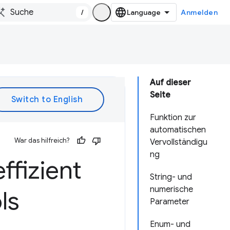
/
Anmelden
Auf dieser
Seite
Funktion zur
automatischen
War das hilfreich?
Vervollständigu
ng
ffizient
String- und
numerische
ls
Parameter
Enum- und