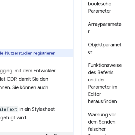
boolesche
Parameter
Arrayparamete
r
Objektparamet
er
le-Nutzerstudien registrieren.
Funktionsweise
gging, mit dem Entwickler
des Befehls
t CDP, damit Sie den
und der
Parameter im
nnen. Sie können auch
Editor
herausfinden
uleText
in ein Stylesheet
Warnung vor
gefügt wird.
dem Senden
falscher