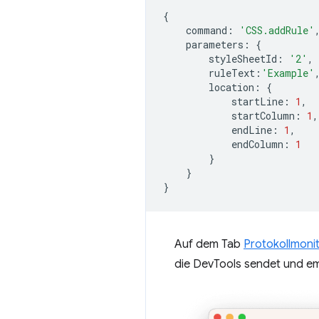
{
command
:
'CSS.addRule'
parameters
:
{
styleSheetId
:
'2'
,
ruleText
:
'Example'
location
:
{
startLine
:
1
,
startColumn
:
1
,
endLine
:
1
,
endColumn
:
1
}
}
}
Auf dem Tab
Protokollmoni
die DevTools sendet und e