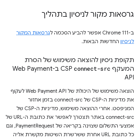
גרסאות מקור לניסיון בתהליך
ב-Chrome 111 אפשר להביע הסכמה ל
גרסאות המקור
לניסיון
החדשות הבאות.
תקופת ניסיון להוצאה משימוש של הסרת
המעקף
connect-src
CSP ב-Web Payment
API
הוצאה משימוש של היכולת של Web Payment API לעקוף
את מדיניות ה-CSP של connect-src בזמן אחזור
המניפסט. אחרי ההוצאה משימוש, מדיניות ה-CSP של
connect-src באתר תצטרך לאפשר את כתובת ה-URL של
אמצעי התשלום שצוינה בקריאה של PaymentRequest, וגם
כל כתובת URL אחרת ששרשרת השיטות מקשרת אליה