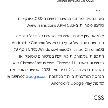
הנכס baseline-source
סוגי צבעים ומרחבי צבעים חדשים ב-CSS, פונקציות
טריגונומטריות ב-CSS ו-View Transitions API.
אלא אם צוין אחרת, השינויים הבאים חלים על הגרסה
החדשה ביותר של ערוץ הבטא של Chrome ל-Android,‏
ChromeOS,‏ Linux,‏ macOS ו-Windows. מידע נוסף על
התכונות שמפורטות כאן זמין בקישורים שסופקו או
ברשימה באתר ChromeStatus.com. Chrome 111 הוא
בגרסת בטא נכון ל-9 בפברואר 2023. אפשר להוריד את
הגרסה העדכנית ביותר בכתובת
Google.com
למחשב או
מחנות Google Play ל-Android.
CSS