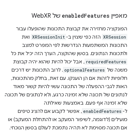
מאפיין
Features
enabled
של Web
XR
הפונקציה מחזירה את קבוצת התכונות שהופעלו עבור
XRSession
הזה כפי שצוין ב-
XRSessionInit
ואת
התכונות המשתמעות הנדרשות לפי המפרט למצב
ולתכונות הנתונים. בסשן שהוקצה, הערך הזה יכיל את כל
requiredFeatures
, אבל יכול להיות שהוא יהיה קבוצת
משנה של
optionalFeatures
. לרוב התכונות יש דרכים
חלופיות לזהות אם הן הוענקו. עם זאת, בחלק מהתכונות,
האות לגבי ההפעלה של התכונה עשוי להיות קשור מאוד
לנתונים של תכונה שלא זמינה כרגע, ולא לנתונים של תכונה
שלא זמינה אף פעם. באמצעות שאילתה
ל-
enabledFeatures
, אפשר לקבוע אם להציג טיפים
מועילים (לדוגמה, לשיפור המעקב או להתחלת המעקב) או
אם תכונה מסוימת לא תהיה נתמכת לעולם בסשן הנוכחי.