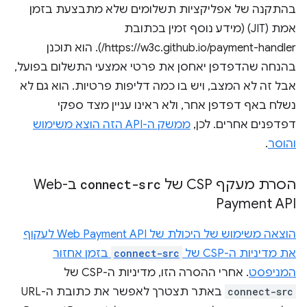
בהתקנה של אפליקציות תשלומים שלא מתבצעת בזמן
אמת (JIT) (מידע נוסף זמין בכתובת
https://w3c.github.io/payment-handler/). הוא תוכנן
בהנחה שהדפדפן יאחסן את פרטי אמצעי התשלום בפועל,
אבל זה לא המצב, ויש בו כמה דליפות פרטיות. הוא גם לא
נשלח באף דפדפן אחר, ולא ראינו עניין מצד ספקי
דפדפנים אחרים. לכן,
ממשק ה-API הזה הוצא משימוש
והוסר
.
הסרת מעקף CSP של
connect-src
ב-Web
Payment API
הוצאה משימוש של היכולת של Web Payment API לעקוף
את מדיניות ה-CSP של
connect-src
בזמן אחזור
המניפסט
. אחרי ההסרה הזו, מדיניות ה-CSP של
connect-src
באתר תצטרך לאפשר את כתובת ה-URL