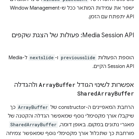
ישפר את עמידות המתאר ככל ש-Window Management
API יתפתח עם הזמן.
Media Session API: פעולות של הצגת שקפים
הוספת הפעולות
previousslide
ו-
nextslide
ל-Media
Session API הקיים.
אפשרות לשינוי הגודל
Buffer
Array
ולהגדלה
Shared
Array
Buffer
הרחבת המאפיינים ה-constructor של
ArrayBuffer
כך
שיקבלו אורך מקסימלי נוסף שמאפשר הגדלה והקטנה של
מאגרי נתונים במקום. באופן דומה,
SharedArrayBuffer
מורחבת כך שתכלול אורך מקסימלי נוסף שמאפשר צמיחה