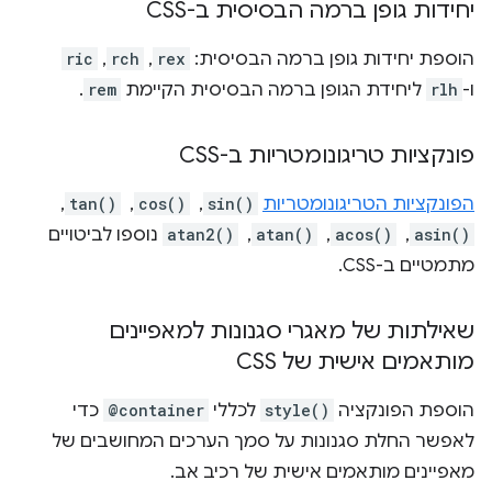
יחידות גופן ברמה הבסיסית ב-CSS
הוספת יחידות גופן ברמה הבסיסית:
rex
,‏
rch
,‏
ric
ו-
rlh
ליחידת הגופן ברמה הבסיסית הקיימת
rem
.
פונקציות טריגונומטריות ב-CSS
הפונקציות הטריגונומטריות
sin()
, ‏
cos()
, ‏
tan()
, ‏
asin()
, ‏
acos()
, ‏
atan()
, ‏
atan2()
נוספו לביטויים
מתמטיים ב-CSS.
שאילתות של מאגרי סגנונות למאפיינים
מותאמים אישית של CSS
הוספת הפונקציה
style()
לכללי
@container
כדי
לאפשר החלת סגנונות על סמך הערכים המחושבים של
מאפיינים מותאמים אישית של רכיב אב.