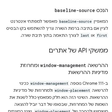
הנכס
baseline-source
המאפיין
baseline-source
מאפשר למפתחי אינטרנט
לציין אם בתיבה ברמת השורה צריך להשתמש בקו הבסיס
first
או
last
לצורך התאמה בתוך תיבת שורה.
ממשקי API של אתרים
ההרשאה
window-management
ומחרוזת
מדיניות ההרשאות
ב-Chrome 111 נוספה
window-management
ככינוי
להרשאה
window-placement
ולמחרוזות של מדיניות
ההרשאות. השינוי הזה הוא חלק ממאמץ כולל לשנות את
השמות של המחרוזות, שבסופו של דבר יוביל להוצאה
משימוש ולהסרה של
window-placement
. שינוי המונחים