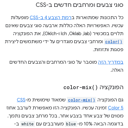
סוגי צבעים ומרחבים חדשים ב-CSS
כל התכונות שמתוארות ב
רמת הצבע 4 ב-CSS
מופעלות
עכשיו. האפשרויות האלה כוללות ארבעה סוגי צבעים שאינם
תלויים במכשיר (lab,‏ Oklab,‏ lch ו-Oklch), את הפונקציה
color()
ומרחבי צבעים מוגדרים על ידי משתמשים ליצירת
פסגות ותזוזות.
במדריך הזה
מוסבר על סוגי המרחבים והצבעים החדשים
האלה.
הפונקציה
)
color-mix(
גם הפונקציה
color-mix()
שמאוד שימושית מ-
CSS
Color 5
זמינה עכשיו. הפונקציה הזו מאפשרת לערבב אחוז
מסוים של צבע אחד בצבע אחר, בכל מרחב צבעים נתמך.
בדוגמה הבאה 10% מ-
blue
מעורבבים עם
white
ב-