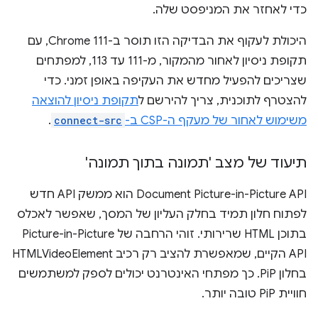
כדי לאחזר את המניפסט שלה.
היכולת לעקוף את הבדיקה הזו תוסר ב-Chrome 111, עם
תקופת ניסיון לאחור מהמקור, מ-111 עד 113, למפתחים
שצריכים להפעיל מחדש את העקיפה באופן זמני. כדי
להצטרף לתוכנית, צריך להירשם ל
תקופת ניסיון להוצאה
משימוש לאחור של מעקף ה-CSP ב-
connect-src
.
תיעוד של מצב 'תמונה בתוך תמונה'
Document Picture-in-Picture API הוא ממשק API חדש
לפתוח חלון תמיד בחלק העליון של המסך, שאפשר לאכלס
בתוכן HTML שרירותי. זוהי הרחבה של Picture-in-Picture
API הקיים, שמאפשרת להציב רק רכיב HTMLVideoElement
בחלון PiP. כך מפתחי האינטרנט יכולים לספק למשתמשים
חוויית PiP טובה יותר.