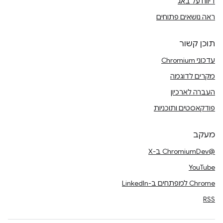
דיווח על באג
ראה נושאים פתוחים
תוכן קשור
עדכוני Chromium
מקרים לדוגמה
העברה לארכיון
פודקאסטים ותוכניות
מעקב
@ChromiumDev ב-X
YouTube
Chrome למפתחים ב-LinkedIn
RSS