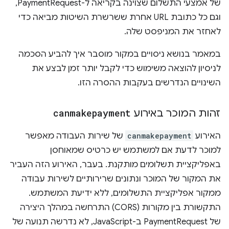
של אמצעי התשלום שצוינה בקריאה ל-PaymentRequest,
וגם כל כתובת URL אחרת ששרשרת השיטות מביאה כדי
לאחזר את המניפסט שלה.
במאמר בנושא ניסויים במקור מוסבר איך להביע הסכמה
לניסיון להוצאה משימוש כדי לקבל יותר זמן לבצע את
השינויים הנדרשים בעקבות ההסרה הזו.
זהות המוכר באירוע
canmakepayment
האירוע
canmakepayment
של שירות העבודה מאפשר
למוכר לדעת אם למשתמש יש כרטיס שמאוחסן
באפליקציית תשלומים מותקנת. בעבר, האירוע הזה העביר
את המקור של המוכר ונתונים שרירותיים לשירות עבודה
ממקור אפליקציית התשלומים, ללא ידיעת המשתמש.
התקשורת בין מקורות (CORS) התרחשה במהלך היצירה
של PaymentRequest ב-JavaScript, לא נדרשה תנועה של