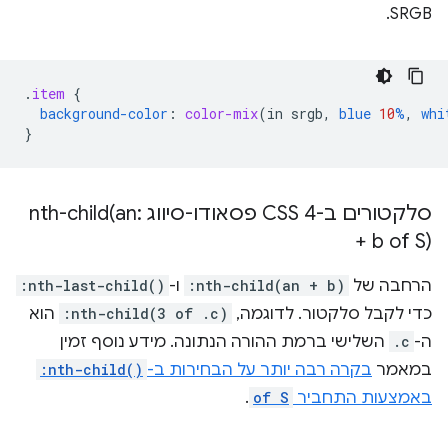
SRGB.
.
item
{
background-color
:
color-mix
(
in
srgb
,
blue
10
%
,
whi
}
סלקטורים ב-CSS 4 פסאודו-סיווג :
an
nth-child(
+ b of S)
הרחבה של
:nth-child(an + b)
ו-
:nth-last-child()
כדי לקבל סלקטור. לדוגמה,
:nth-child(3 of .c)
הוא
ה-
.c
השלישי ברמת ההורה הנתונה. מידע נוסף זמין
במאמר
בקרה רבה יותר על הבחירות ב-
:nth-child()
באמצעות התחביר
of S
.