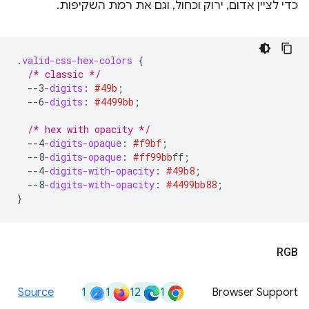
כדי לציין אדום, ירוק וכחול, וגם את רמת השקיפות.
.
valid-css-hex-colors
{
/* classic */
--3
-digits
:
#49b
;
--6
-digits
:
#4499bb
;
/* hex with opacity */
--4
-digits-opaque
:
#f9bf
;
--8
-digits-opaque
:
#ff99bb
ff
;
--4
-digits-with-opacity
:
#49b8
;
--8
-digits-with-opacity
:
#4499bb
88
;
}
RGB
1
1
12
1
Source
Browser Support