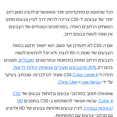
ככל שהמסכים מתקדמים יותר ומאפשרים להציג מגוון רחב
יותר של צבעים, ל-CSS צריכה להיות דרך לציין צבעים מתוך
הטווחים הרחבים האלה. בפורמטים הנוכחיים של הצבעים
אין שפה לטווח צבעים רחב.
אם ה-CSS לא יתעדכן אף פעם, הוא יישאר תקוע בטווח
הצבעים של שנות ה-90 לנצח, ולא יוכל להתאים לטווח
הצבעים הרחב שזמין בתמונות ובסרטונים.
מוגבלים
, מוצגים
בהם רק
30% מהצבעים שעיניים אנושיות יכולות לראות
.
תודה ל-CSS
Color Level 4
שעזר לנו לברוח, שנכתב בעיקר
על ידי
Lea Verou
ו-
Chris Liley
.
Chrome תומך במרחבי צבעים ובלוחות צבעים של
CSS
Color 4
. עכשיו אפשר להשתמש ב-CSS במסכים
HD
(באיכות גבוהה)
, לציין צבעים מלוחות צבעים של HD ולהציע
גם מרחבי צבעים עם התמחויות.