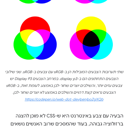
שתי תערובות הצבעים המובילות הן ב-sRGB עם צבעים ב-sRGB. שני שילובי
הצבעים התחתונים הם ב-display p3. במרחב הצבעים Display P3 יש
צבעים עזים יותר, והשילבים יוצרים שחור-לבן באמצע. לעומת זאת, ב-sRGB
הצבעים נראים קצת דהויים והשילבים באמצע לא יוצרים שחור-לבן.
https://codepen.io/web-dot-dev/pen/poZgXQb
הבעיה עם צבע באינטרנט היא ש-CSS לא מוכן להצגה
ברזולוציה גבוהה, בעוד שהמסכים שרוב האנשים נושאים