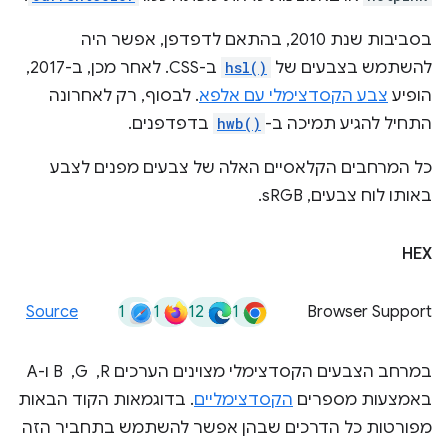
בסביבות שנת 2010, בהתאם לדפדפן, אפשר היה
להשתמש בצבעים של
hsl()
ב-CSS. לאחר מכן, ב-2017,
הופיע
צבע הקסדצימלי עם אלפא
. לבסוף, רק לאחרונה
התחיל להגיע תמיכה ב-
hwb()
בדפדפנים.
כל המרחבים הקלאסיים האלה של צבעים מפנים לצבע
באותו לוח צבעים, sRGB.
HEX
1
1
12
1
Source
Browser Support
במרחב הצבעים הקסדצימלי מצוינים הערכים R, ‏ G, ‏ B ו-A
באמצעות מספרים
הקסדצימליים
. בדוגמאות הקוד הבאות
מפורטות כל הדרכים שבהן אפשר להשתמש בתחביר הזה