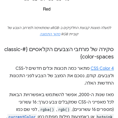
למעלה מוצגת קבוצת החלקיקים ב-sRGB שמתאימה למרחב הצבע של
קוביית RGB
מקור התמונה
סקירה של מרחבי הצבעים הקלאסיים {#classic-
color-spaces}
CSS Color 4
מתאר כמה תכונות וכלים חדשים ל-CSS
ולצבעים. קודם, נסכם את המצב של הצבע לפני התכונות
החדשות האלה.
מאז שנות ה-2000, אפשר להשתמש באפשרויות הבאות
לכל מאפייני ה-CSS שמקבלים צבע כערך: 16 עשרוני
(מספרים 16 עשרוניים),
rgb()
,
rgba()
, לפי שם כמו
hotpink
או באמצעות מילות מפתח כמו
currentColor
.