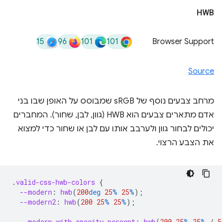
HWB
15
96
101
101
Browser Support
Source
מרחב צבעים נוסף של sRGB שמבוסס על האופן שבו בני
אדם מתארים צבעים הוא HWB (גוון, לבן, שחור). המחברים
יכולים לבחור גוון ולערבב אותו עם לבן או שחור כדי למצוא
את הצבע הרצוי.
.
valid-css-hwb-colors
{
--modern
:
hwb
(
200
deg
25
%
25
%
);
--modern2
:
hwb
(
200
25
%
25
%
);
--modern-with-opacity-percent
:
hwb
(
200
25
%
25
%
/
5