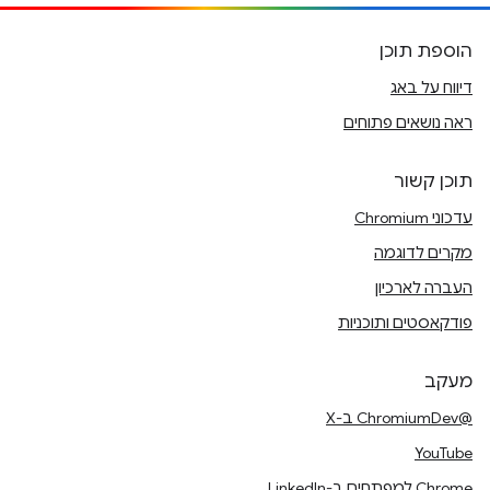
הוספת תוכן
דיווח על באג
ראה נושאים פתוחים
תוכן קשור
עדכוני Chromium
מקרים לדוגמה
העברה לארכיון
פודקאסטים ותוכניות
מעקב
@ChromiumDev ב-X
YouTube
Chrome למפתחים ב-LinkedIn