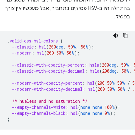
לדעת איך אדום, ירוק וכחול פועלים יחד. בדומה ל-RGB, גם
בהתחלה היו ב-HSV פסיקים בתחביר, אבל מעכשיו אין צורך
בפסיק.
.
valid-css-hsl-colors
{
--classic
:
hsl
(
200
deg
,
50
%
,
50
%
);
--modern
:
hsl
(
200
50
%
50
%
);
--classic-with-opacity-percent
:
hsla
(
200
deg
,
50
%
,
--classic-with-opacity-decimal
:
hsla
(
200
deg
,
50
%
,
--modern-with-opacity-percent
:
hsl
(
200
50
%
50
%
/
5
--modern-with-opacity-decimal
:
hsl
(
200
50
%
50
%
/
.
/* hueless and no saturation */
--empty-channels-white
:
hsl
(
none
none
100
%
);
--empty-channels-black
:
hsl
(
none
none
0
%
);
}