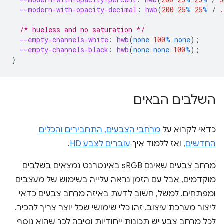
--modern-with-opacity-decimal
:
hwb
(
200
25
%
25
%
/
.
/* hueless and no saturation */
--empty-channels-white
:
hwb
(
none
100
%
none
);
--empty-channels-black
:
hwb
(
none
none
100
%
);
}
השלבים הבאים
כדאי לקרוא על
מרחבי הצבעים, התחבירים והכלים
החדשים
, ואז ללמוד איך
עוברים לצבע HD
.
מרחב צבעים שאינם sRGB באינטרנט נמצאים בשלבים
מוקדמים, אבל עם הזמן נראה עלייה בשימוש של מעצבים
ומפתחים. למשל, חשוב לדעת באיזה מרחב צבעים כדאי
ליצור מערכת עיצוב. זהו כלי שימושי שכל יוצר צריך להכיר.
לכל מרחב צבע יש תכונות ייחודיות וסיבה לכך שהוא נוסף