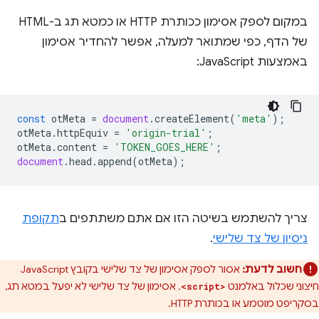
במקום לספק אסימון ככותרת HTTP או כמטא תג ב-HTML
של הדף, כפי שמתואר למעלה, אפשר להחדיר אסימון
באמצעות JavaScript:
const
otMeta
=
document
.
createElement
(
'meta'
);
otMeta
.
httpEquiv
=
'origin-trial'
;
otMeta
.
content
=
'TOKEN_GOES_HERE'
;
document
.
head
.
append
(
otMeta
);
צריך להשתמש בשיטה הזו אם אתם משתתפים ב
תקופת
ניסיון של צד שלישי
.
חשוב לדעת:
אסור לספק אסימון של צד שלישי בקובץ JavaScript
חיצוני שכלול באלמנט
. אסימון של צד שלישי לא יפעל במטא תג,
<script>
בסקריפט מוטמע או בכותרת HTTP.