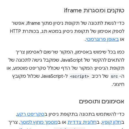
טוקנים ומסגרות iframe
כדי לגשת לתכונה של תקופת ניסיון מתוך iframe, אפשר
לספק אסימון של תקופת ניסיון במטא תג, בכותרת HTTP
או
באופן פרוגרמטי
.
כמו בכל שימוש באסימון, המקור שרשום לאסימון צריך
להתאים להקשר של JavaScript שמקבל גישה לתכונה של
תקופת הניסיון: המקור של הדף שכולל סקריפט מוטמע, או
ה-
src
של רכיב
<script>
ל-JavaScript שכלול מקובץ
חיצוני.
אסימונים ותוספים
כדי להשתמש בתכונה בתקופת ניסיון ב
סקריפט רקע
,
ב
חלון קופץ
, ב
חלונית צדדית
או ב
מסמך מחוץ למסך
, צריך