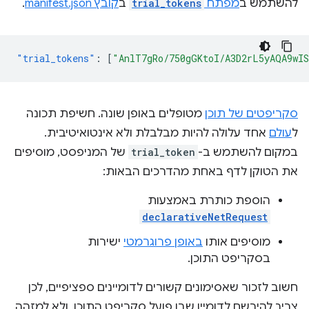
להשתמש ב
מפתח
trial_tokens
ב
קובץ manifest.json
.
"trial_tokens"
:
[
"AnlT7gRo/750gGKtoI/A3D2rL5yAQA9wI
סקריפטים של תוכן
מטופלים באופן שונה. חשיפת תכונה
ל
עולם
אחד עלולה להיות מבלבלת ולא אינטואיטיבית.
במקום להשתמש ב-
trial_token
של המניפסט, מוסיפים
את הטוקן לדף באחת מהדרכים הבאות:
הוספת כותרת באמצעות
declarativeNetRequest
מוסיפים אותו
באופן פרוגרמטי
ישירות
בסקריפט התוכן.
חשוב לזכור שאסימונים קשורים לדומיינים ספציפיים, לכן
צריך להירשם לדומיין שבו פועל סקריפט התוכן, ולא למזהה