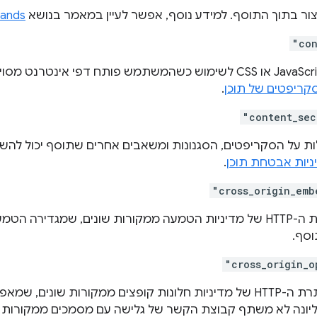
ור בתוך התוסף. למידע נוסף, אפשר לעיין במאמר בנושא
ands
"con
מציינת קובצי JavaScript או CSS לשימוש כשהמשתמש פותח דפי אינטרנ
קריפטים של תוכן
.
"content_sec
ת על הסקריפטים, הסגנונות ומשאבים אחרים שתוסף יכול להש
ניות אבטחת תוכן
.
"cross_origin_emb
מציין ערך לכותרת ה-HTTP של מדיניות הטמעה ממקורות שונים, שמג
וסף.
"cross_origin_o
מציינת ערך לכותרת ה-HTTP של מדיניות חלונות קופצים ממקורות שונ
ונה לא משתף קבוצת הקשר של גלישה עם מסמכים ממקורות ש