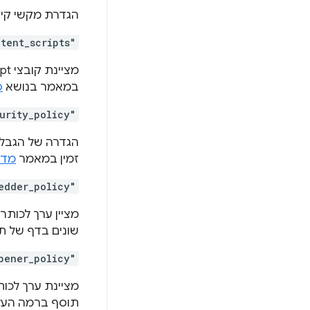
הגדרת מקשי קיצ
tent_scripts"
במאמר בנושא
ס
urity_policy"
הגדרה של הגבלו
זמין במאמר
מדי
edder_policy"
שונים בדף של ת
pener_policy"
תוסף ברמה העלי