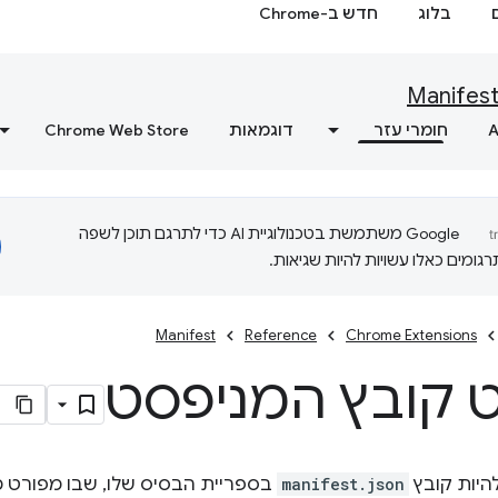
בלוג
חדש ב-Chrome
Manifes
A
חומרי עזר
דוגמאות
Chrome Web Store
‫Google משתמשת בטכנולוגיית AI כדי לתרגם תוכן לשפה
ומים כאלו עשויות להיות שגיאות.
Manifest
Reference
Chrome Extensions
 קובץ המניפסט
היות קובץ
manifest.json
בספריית הבסיס שלו, שבו מפורט 