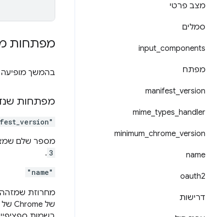
מצב פרטי
סמלים
מפתחות מנ
input
_
components
מפתח
בהמשך מופיעה 
manifest
_
version
מפתחות שנדר
mime
_
types
_
handler
fest_version"
minimum
_
chrome
_
version
מספר שלם שמצי
.
3
name
"name"
oauth2
מחרוזת שמזהה 
דרישות
של Chrome של המשתמש (
בשמות ספציפיים