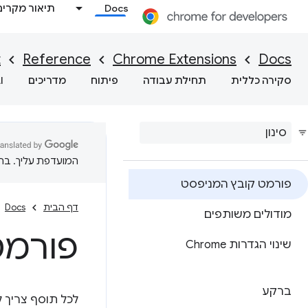
Docs
תיאור מקרים
t
Reference
Chrome Extensions
Docs
סקירה כללית
תחילת עבודה
פיתוח
מדריכים
I
המועדפת עליך. בתרג
פורמט קובץ המניפסט
דף הבית
Docs
מודולים משותפים
פורמט
שינוי הגדרות Chrome
ברקע
לכל תוסף צריך ל