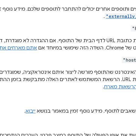
ים ותוספים אחרים יכולים להתחבר לתוספים שלכם. מידע נוסף 
.
"externally
"
מחרוזת שמציינת כתובת URL לדף הבית של התוסף. אם ההגדרה לא מ
ושי במיוחד אם
אתם מארחים את
"host
אינטרנט שהתוסף מורשה ליצור איתם אינטראקציה, שמוגדרים
להתאמת כתובות URL. הרשאת המשתמש לאתרים האלה מתבקשת בזמן הה
רשאות מארח
.
אבים לתוסף. מידע נוסף זמין במאמר בנושא
ייבוא
.
עת את אופן הפעולה של התוסף במצב פרטי. הערכים הנתמכים