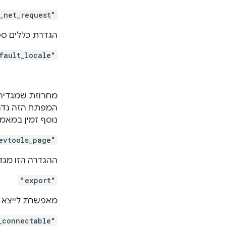
_net_request"
הגדרת כללים סטטיי
fault_locale"
המפתח הזה נדרש
נוסף זמין במאמ
evtools_page"
ההגדרה הזו מגדי
"export"
מאפשרת לייצא מ
_connectable"