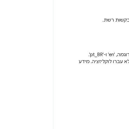
בקשות רשת.
מחרוזת שמגדירה את שפת ברירת המחדל של תוסף שתומך בכמה לוקאלים. לדוגמה, 'en' ו-'pt_BR'.
עברו לוקליזציה. מידע