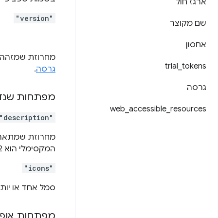
ארגז חול
"version"
שם מקוצר
אחסון
מחרוזת שמזהה 
trial
_
tokens
גרסה
.
גרסה
מפתחות שנדרשי
web
_
accessible
_
resources
"description"
המקסימלי הוא 132 תווים. מידע על התאמה לשוק המקומי של תיאורים זמין במאמר
"icons"
סמל אחד או יות
מפתחות אופצי