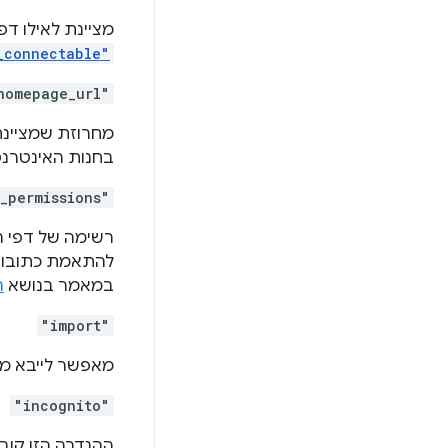
מציינת לאילו דפ
_connectable"
homepage_url"
בחנות האינטרנט של Chrome. השדה הזה שימ
_permissions"
רשימה של דפי ה
במאמר בנושא
ה
"import"
מאפשר לייבא מש
"incognito"
ההגדרה הזו קוב