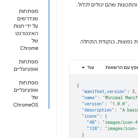
תכונות שהם יכולים לכלול.
מפתחות
שנדרשים
על ידי חנות
האינטרנט
של
 נפוצות, כנקודת התחלה
Chrome
מפתחות
ופץ עם הרשאות
עוד
אופציונליים
מפתחות
{
אופציונליים
"manifest_version"
:
3
,
"Minimal Manif
:
"name"
של
"version"
:
"1.0.0"
,
ChromeOS
"description"
:
"A basi
"icons"
:
{
"48"
:
"images/icon-4
"128"
:
"images/icon-
}