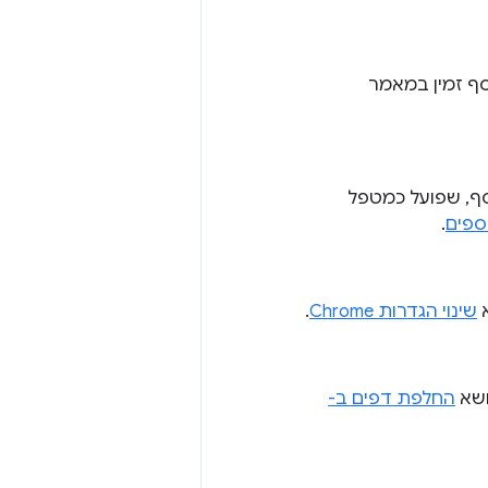
JavaScri שמכיל את ה-Service Worker של התוסף, שפועל כמטפל
.
שינוי הגדרות Chrome
.
החלפת דפים ב-