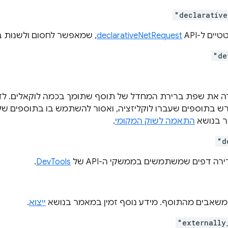
"declarative
ם ל-API‏
declarativeNetRequest
, שמאפשר לחסום ולשנות 
"de
 בתוספים שעברו לוקליזציה, ואסור להשתמש בו בתוספים שלא 
ר בנושא
התאמה לשוק המקומי
.
"d
רה דפים שמשתמשים בממשקי ה-API של
DevTools
.
שאבים מהתוסף. מידע נוסף זמין במאמר בנושא
ייצוא
.
"externally