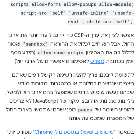
scripts allow-forms allow-popups allow-modals;
script-src 'self' 'unsafe-inline' 'unsafe-
.
eval'; child-src 'self';
אפשר לציין את ערך ה-CSP כדי להגביל עוד יותר את ארגז
החול, אבל הוא חייב לכלול את ההוראה
"sandbox"
ואסור
לכלול בה את האסימון
allow-same-origin
(מידע נוסף
זמין בכתובת
מפרט
לאסימונים אפשריים של ארגז חול).
לתשומת ליבכם: צריך להציג רשימה רק של דפים שאתם
מצפים שנטענים בחלונות או במסגרות. מקורות מידע
שבהם נעשה שימוש בדפים שמופעל בהם ארגז חול (למשל,
גיליונות סגנונות או קובצי מקור של JavaScript) לא צריכים
להופיע רשימה של
pages
מפני שהם ישתמשו בארגז החול
של המסגרת שמטמיעה אותם.
במאמר
"שימוש ב-eval() בתוספים ל-Chrome"
מפורט יותר