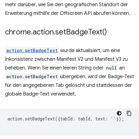
mehr darüber, wie Sie den geografischen Standort der
Erweiterung mithilfe der Offscreen API abrufen können.
chrome
.
action
.
set
Badge
Text(
)
action.setBadgeText
wurde aktualisiert, um eine
Inkonsistenz zwischen Manifest V2 und Manifest V3 zu
beheben. Wenn Sie einen leeren String oder
null
an
action.setBadgeText
übergeben, wird der Badge-Text
für den angegebenen Tab gelöscht und stattdessen der
globale Badge-Text verwendet.
action
.
setBadgeText
({
tabId
:
tabId
,
text
:
''
});