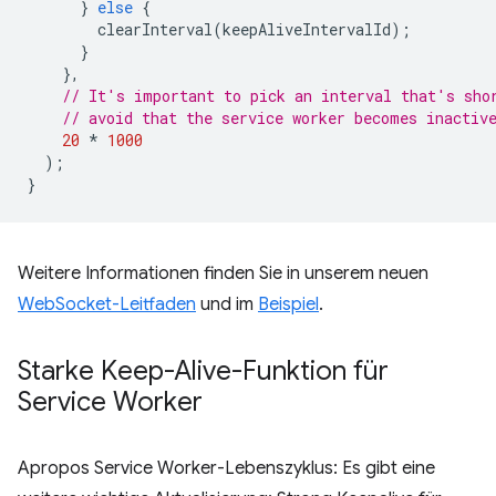
}
else
{
clearInterval
(
keepAliveIntervalId
);
}
},
// It's important to pick an interval that's sho
// avoid that the service worker becomes inactiv
20
*
1000
);
}
Weitere Informationen finden Sie in unserem neuen
WebSocket-Leitfaden
und im
Beispiel
.
Starke Keep-Alive-Funktion für
Service Worker
Apropos Service Worker-Lebenszyklus: Es gibt eine