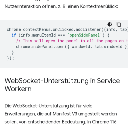
Nutzerinteraktion öffnen, z. B. einen Kontextmenüklick:
chrome
.
contextMenus
.
onClicked
.
addListener
((
info
,
tab
if
(
info
.
menuItemId
===
'openSidePanel'
)
{
// This will open the panel in all the pages on 
chrome
.
sidePanel
.
open
({
windowId
:
tab
.
windowId
}
}
});
Web
Socket-Unterstützung in Service
Workern
Die WebSocket-Unterstützung ist für viele
Erweiterungen, die auf Manifest V3 umgestellt werden
sollen, von entscheidender Bedeutung. In Chrome 116