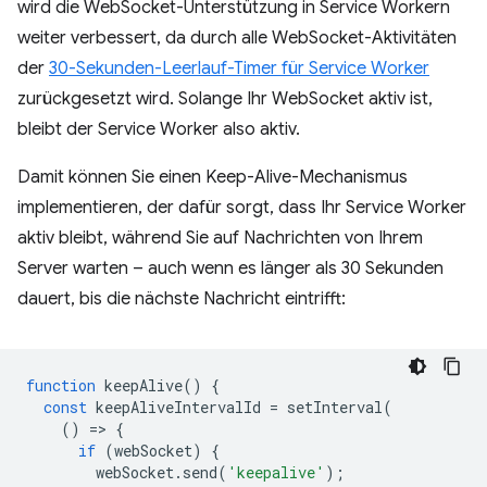
wird die WebSocket-Unterstützung in Service Workern
weiter verbessert, da durch alle WebSocket-Aktivitäten
der
30-Sekunden-Leerlauf-Timer für Service Worker
zurückgesetzt wird. Solange Ihr WebSocket aktiv ist,
bleibt der Service Worker also aktiv.
Damit können Sie einen Keep-Alive-Mechanismus
implementieren, der dafür sorgt, dass Ihr Service Worker
aktiv bleibt, während Sie auf Nachrichten von Ihrem
Server warten – auch wenn es länger als 30 Sekunden
dauert, bis die nächste Nachricht eintrifft:
function
keepAlive
()
{
const
keepAliveIntervalId
=
setInterval
(
()
=
>
{
if
(
webSocket
)
{
webSocket
.
send
(
'keepalive'
);