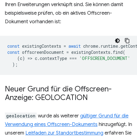
Ihren Erweiterungen verknüpft sind. Sie können damit
beispielsweise prüfen, ob ein aktives Offscreen-
Dokument vorhanden ist:
const
existingContexts
=
await
chrome
.
runtime
.
getCon
const
offscreenDocument
=
existingContexts
.
find
(
(
c
)
=
>
c
.
contextType
===
'OFFSCREEN_DOCUMENT'
);
Neuer Grund für die Offscreen-
Anzeige: GEOLOCATION
geolocation
wurde als weiterer
gültiger Grund für die
Verwendung eines Offscreen-Dokuments
hinzugefügt. In
unserem
Leitfaden zur Standortbestimmung
erfahren Sie