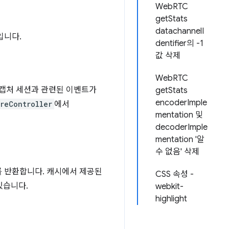
WebRTC
getStats
datachannelI
입니다.
dentifier의 -1
값 삭제
WebRTC
 캡처 세션과 관련된 이벤트가
getStats
encoderImple
reController
에서
mentation 및
decoderImple
mentation '알
수 없음' 삭제
 반환합니다. 캐시에서 제공된
CSS 속성 -
있습니다.
webkit-
highlight