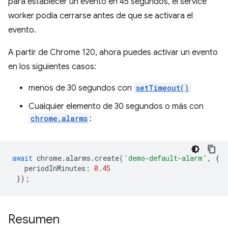
para establecer un evento en 45 segundos, el service
worker podía cerrarse antes de que se activara el
evento.
A partir de Chrome 120, ahora puedes activar un evento
en los siguientes casos:
menos de 30 segundos con
setTimeout()
Cualquier elemento de 30 segundos o más con
chrome.alarms
:
await
chrome
.
alarms
.
create
(
'demo-default-alarm'
,
{
periodInMinutes
:
0.45
});
Resumen