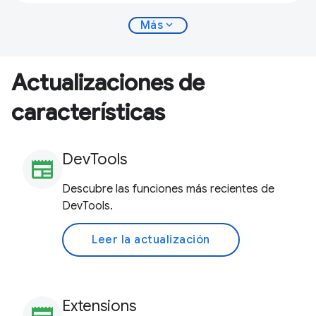
expand_more
Más
Actualizaciones de
características
DevTools
newspaper
Descubre las funciones más recientes de
DevTools.
Leer la actualización
Extensions