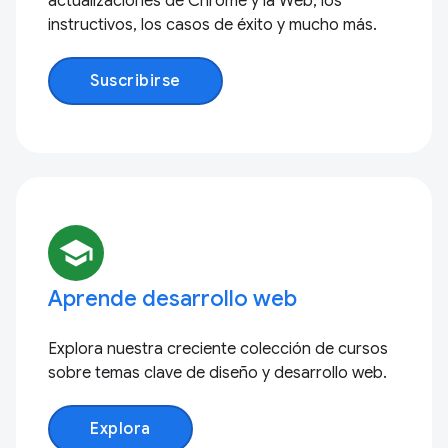
actualizaciones de Chrome y la Web, los
instructivos, los casos de éxito y mucho más.
Suscribirse
school
Aprende desarrollo web
Explora nuestra creciente colección de cursos
sobre temas clave de diseño y desarrollo web.
Explora