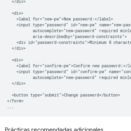
  </div>

  <div>

    <label for="new-pw">New password:</label>

    <input type="password" id="new-pw" name="new-pass
           autocomplete="new-password" required minle
           aria-describedby="password-constraints">

    <div id="password-constraints">Minimum 8 characte
  </div>

  <div>

    <label for="confirm-pw">Confirm new password:</la
    <input type="password" id="confirm-pw" name="con
           autocomplete="new-password" required minle
  </div>

  <button type="submit">Change password</button>

</form>

Prácticas recomendadas adicionales