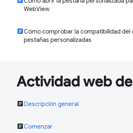
article
Cómo abrir la pestaña personalizada pa
WebView
article
Cómo comprobar la compatibilidad del d
pestañas personalizadas
Actividad web de
article
Descripción general
article
Comenzar