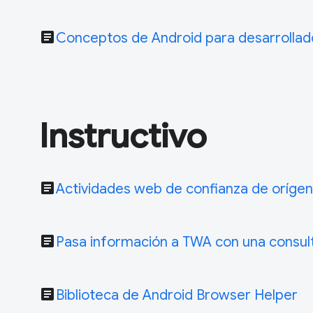
article
Conceptos de Android para desarrolla
Instructivo
article
Actividades web de confianza de orígen
article
Pasa información a TWA con una consul
article
Biblioteca de Android Browser Helper