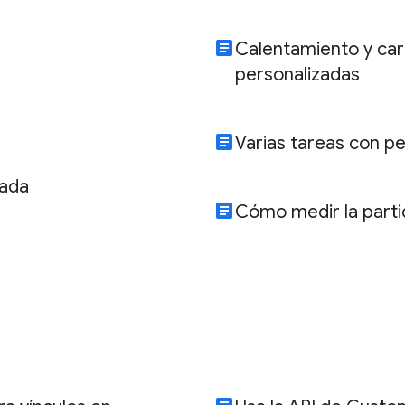
article
Calentamiento y car
personalizadas
article
Varias tareas con p
zada
article
Cómo medir la partic