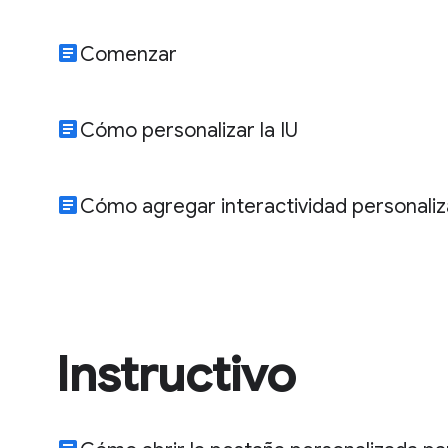
article
Comenzar
article
Cómo personalizar la IU
article
Cómo agregar interactividad personali
Instructivo