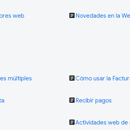
article
dores web
Novedades en la We
article
es múltiples
Cómo usar la Factur
article
ta
Recibir pagos
article
Actividades web de c