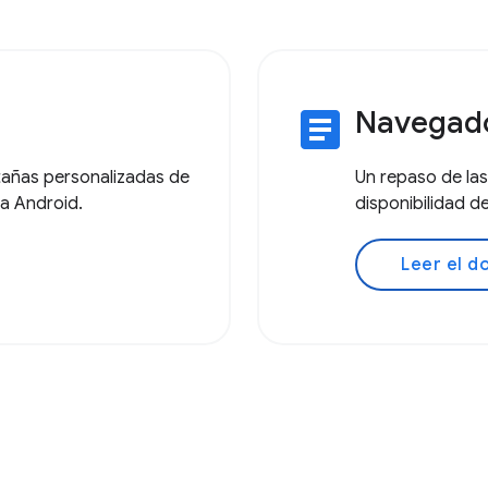
article
Navegado
stañas personalizadas de
Un repaso de las
ra Android.
disponibilidad 
Leer el 