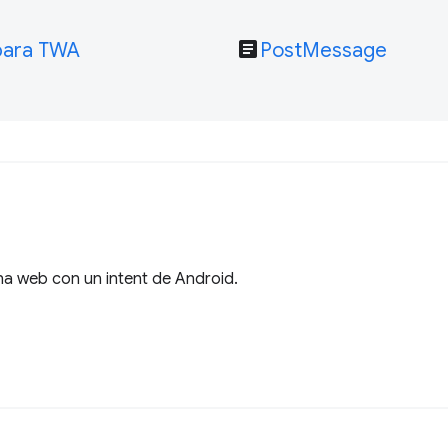
article
 para TWA
PostMessage
na web con un intent de Android.