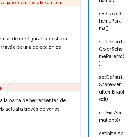
heme()
avegador del usuario la admiten.
setColorSc
hemePara
ms()
ormas de configurar la pestaña
setDefault
 través de una colección de
ColorSche
meParams(
)
setDefault
ShareMen
.
e
uItemEnabl
ed()
 la barra de herramientas de
b actual a través de varias
setExitAni
mations()
setInitialAc