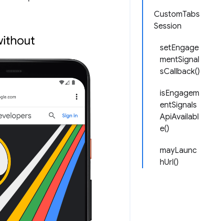
CustomTabs
Session
setEngage
mentSignal
sCallback()
isEngagem
entSignals
ApiAvailabl
e()
mayLaunc
hUrl()