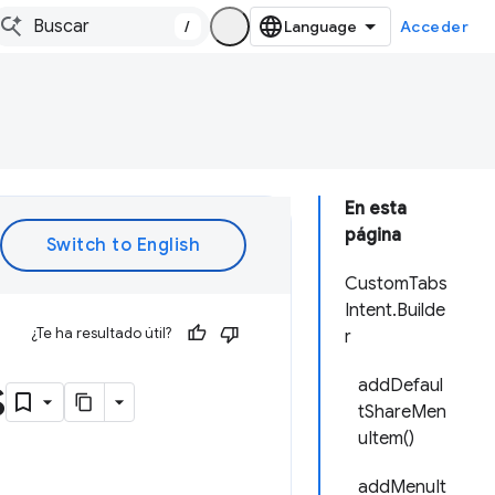
/
Acceder
En esta
página
CustomTabs
Intent.Builde
¿Te ha resultado útil?
r
s
addDefaul
tShareMen
uItem()
addMenuIt