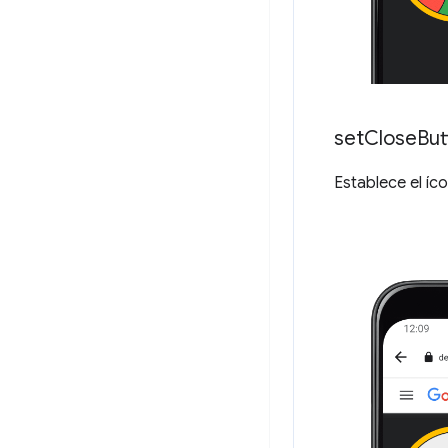
set
Close
But
Establece el íc