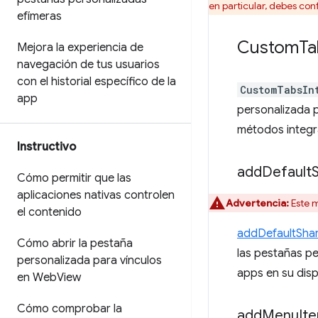
en particular, debes co
efímeras
Custom
Ta
Mejora la experiencia de
navegación de tus usuarios
con el historial específico de la
CustomTabsIn
app
personalizada p
métodos integr
Instructivo
add
Default
Cómo permitir que las
aplicaciones nativas controlen
Advertencia:
Este m
el contenido
addDefaultSha
Cómo abrir la pestaña
las pestañas pe
personalizada para vínculos
apps en su disp
en Web
View
Cómo comprobar la
add
Menu
It