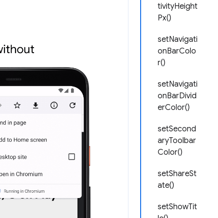
tivityHeight
Px()
setNavigati
onBarColo
r()
setNavigati
onBarDivid
erColor()
setSecond
aryToolbar
Color()
setShareSt
ate()
setShowTit