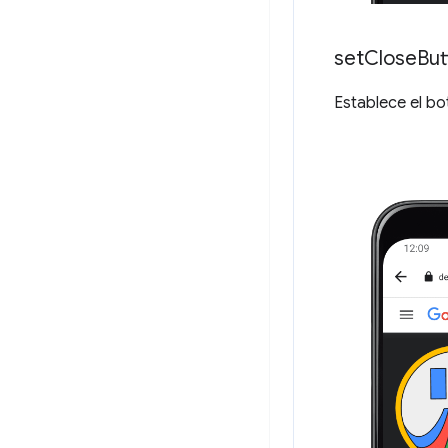
set
Close
But
Establece el bo