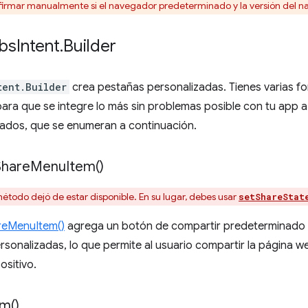
nfirmar manualmente si el navegador predeterminado y la versión del n
bs
Intent
.
Builder
tent.Builder
crea pestañas personalizadas. Tienes varias f
ara que se integre lo más sin problemas posible con tu app a
ados, que se enumeran a continuación.
Share
Menu
Item(
)
étodo dejó de estar disponible. En su lugar, debes usar
setShareStat
reMenuItem()
agrega un botón de compartir predeterminado a
rsonalizadas, lo que permite al usuario compartir la página we
ositivo.
em(
)