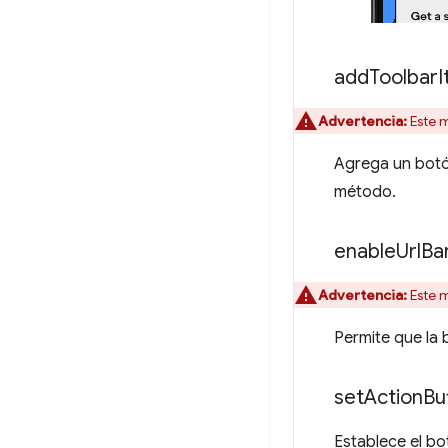
add
Toolbar
I
Advertencia:
Este m
Agrega un botó
método.
enable
Url
Ba
Advertencia:
Este m
Permite que la 
set
Action
Bu
Establece el b