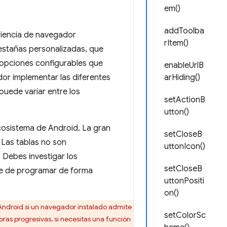
em()
addToolba
riencia de navegador
rItem()
estañas personalizadas, que
e opciones configurables que
enableUrlB
dor implementar las diferentes
arHiding()
puede variar entre los
setActionB
utton()
osistema de Android. La gran
setCloseB
 Las tablas no son
uttonIcon()
. Debes investigar los
setCloseB
e de programar de forma
uttonPositi
on()
 Android si un navegador instalado admite
setColorSc
oras progresivas, si necesitas una función