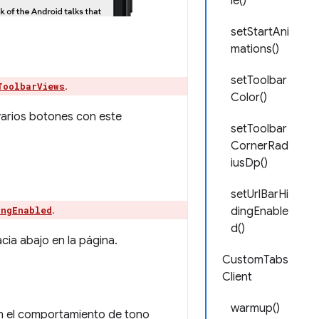
le()
setStartAni
mations()
setToolbar
.
ToolbarViews
Color()
varios botones con este
setToolbar
CornerRad
iusDp()
setUrlBarHi
.
ingEnabled
dingEnable
d()
cia abajo en la página.
CustomTabs
Client
warmup()
on el comportamiento de tono