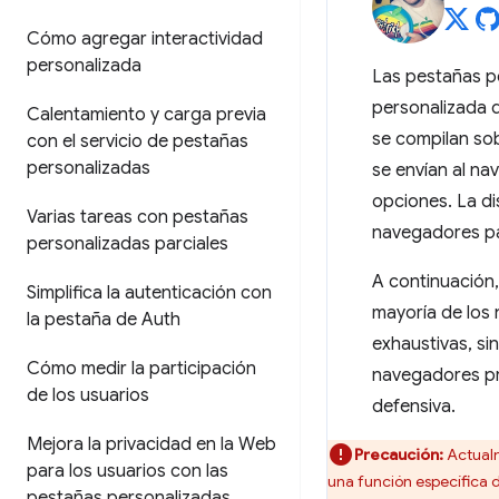
Cómo agregar interactividad
personalizada
Las pestañas p
personalizada d
Calentamiento y carga previa
se compilan so
con el servicio de pestañas
personalizadas
se envían al na
opciones. La di
Varias tareas con pestañas
navegadores par
personalizadas parciales
A continuación
Simplifica la autenticación con
mayoría de los 
la pestaña de Auth
exhaustivas, si
Cómo medir la participación
navegadores pr
de los usuarios
defensiva.
Mejora la privacidad en la Web
Precaución:
Actualm
para los usuarios con las
una función específica d
pestañas personalizadas