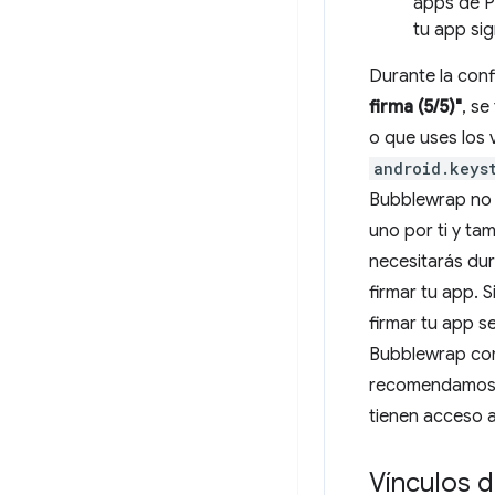
apps de Pl
tu app sig
Durante la con
firma (5/5)"
, se
o que uses los 
android.keys
Bubblewrap no 
uno por ti y ta
necesitarás dur
firmar tu app. 
firmar tu app s
Bubblewrap com
recomendamos co
tienen acceso a 
Vínculos d