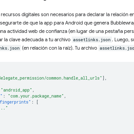
 recursos digitales son necesarios para declarar la relación en
asegurarte de que la app para Android que genera Bubblewrap
una actividad web de confianza (en lugar de una pestaña per
r la clave adecuada a tu archivo
assetlinks.json
. Luego, s
nks.json
(en relación con la raíz). Tu archivo
assetlinks.js
delegate_permission/common.handle_all_urls"
],
"android_app"
,
e"
:
"com.your.package_name"
,
fingerprints"
:
[
..."