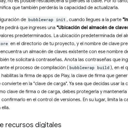
ay, no es posible restablecerla si pierdes la clave. Por lo tant
nifica que también perderás la capacidad de actualizarla.
figuración de
bubblewrap init
, cuando llegues a la parte
"I
 te pedirá que ingreses una
"Ubicación del almacén de clave
valores predeterminados. La ubicación predeterminada del al
tore
en el directorio de tu proyecto, y el nombre de clave p
encuentra un almacén de claves existente con ese nombre de 
mbién te solicitará contraseñas. Anota las contraseñas que ing
ante el proceso de compilación (
bubblewrap build
), en el
Si habilitas la firma de apps de Play, la clave de firma que ge
e convierte en la "clave de carga". Ya sea que decidas usar la
o clave de firma o de carga, debes protegerla y mantenerla 
nfirmarlo en el control de versiones. En su lugar, limita la
ella.
e recursos digitales