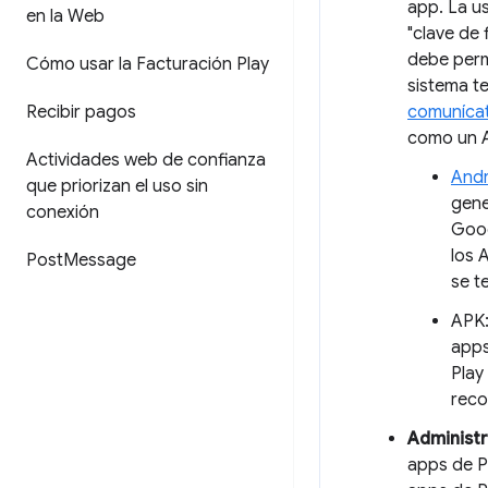
app. La us
en la Web
"clave de 
debe perma
Cómo usar la Facturación Play
sistema te
Recibir pagos
comunícat
como un 
Actividades web de confianza
Andr
que priorizan el uso sin
gene
conexión
Goog
los 
Post
Message
se t
APK:
apps
Play
reco
Administr
apps de Pl