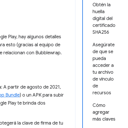
Obtén la
huella
digital del
certificado
SHA256
gle Play, hay algunos detalles
a esto (gracias al equipo de
Asegúrate
de que se
e relacionan con Bubblewrap.
pueda
acceder a
tu archivo
de vínculo
de
: A partir de agosto de 2021,
recursos
pp Bundle
) o un APK para subir
gle Play te brinda dos
Cómo
agregar
más claves
otegerá la clave de firma de tu