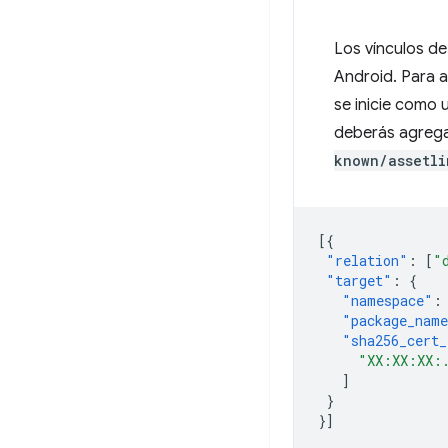
Los vínculos de
Android. Para 
se inicie como 
deberás agrega
known/assetli
[{
"relation"
:
[
"
"target"
:
{
"namespace"
:
"package_nam
"sha256_cert_
"XX:XX:XX:
]
}
}]