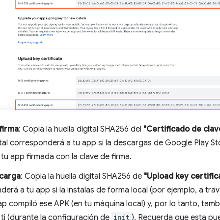
firma
: Copia la huella digital SHA256 del
"Certificado de clav
ital corresponderá a tu app si la descargas de Google Play S
 tu app firmada con la clave de firma.
 carga
: Copia la huella digital SHA256 de
"Upload key certific
erá a tu app si la instalas de forma local (por ejemplo, a tr
 compiló ese APK (en tu máquina local) y, por lo tanto, tambi
ti (durante la configuración de
init
). Recuerda que esta pue