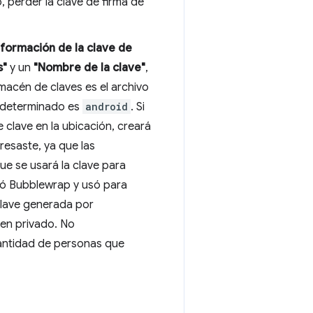
o, perder la clave de firma de
nformación de la clave de
s"
y un
"Nombre de la clave"
,
macén de claves es el archivo
redeterminado es
android
. Si
clave en la ubicación, creará
resaste, ya que las
 que se usará la clave para
neró Bubblewrap y usó para
 clave generada por
en privado. No
 cantidad de personas que