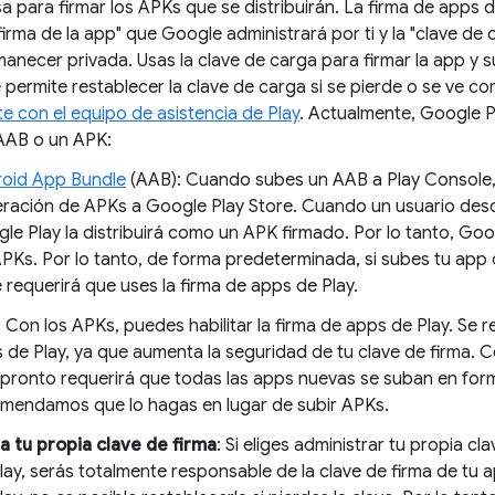
a para firmar los APKs que se distribuirán. La firma de apps d
firma de la app" que Google administrará por ti y la "clave d
necer privada. Usas la clave de carga para firmar la app y su
 permite restablecer la clave de carga si se pierde o se ve co
e con el equipo de asistencia de Play
. Actualmente, Google P
AAB o un APK:
oid App Bundle
(AAB): Cuando subes un AAB a Play Console, 
ración de APKs a Google Play Store. Cuando un usuario desca
le Play la distribuirá como un APK firmado. Por lo tanto, Go
APKs. Por lo tanto, de forma predeterminada, si subes tu ap
e requerirá que uses la firma de apps de Play.
 Con los APKs, puedes habilitar la firma de apps de Play. Se r
 de Play, ya que aumenta la seguridad de tu clave de firma. 
 pronto requerirá que todas las apps nuevas se suban en for
mendamos que lo hagas en lugar de subir APKs.
a tu propia clave de firma
: Si eliges administrar tu propia cla
ay, serás totalmente responsable de la clave de firma de tu ap