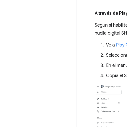
A través de Pl
Según si habili
huella digital 
Ve a
Play
Selecciona
En el men
Copia el 