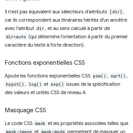
Il n'est pas équivalent aux sélecteurs d'attributs
[dir]
,
car ils correspondent aux itinéraires hérités d'un ancêtre
avec l'attribut
dir
, et au sens calculé à partir de
dir=auto
(qui détermine l'orientation à partir du premier
caractère du texte à forte direction).
Fonctions exponentielles CSS
Ajoute les fonctions exponentielles CSS
pow()
,
sqrt()
,
hypot()
,
log()
et
exp()
issues de la spécification
des valeurs et unités CSS de niveau 4.
Masquage CSS
Le code CSS
mask
et les propriétés associées telles que
mask-image
et
mask-mode
permettent de masquer un