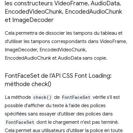
les constructeurs Video
Frame
,
Audio
Data
,
Encoded
Video
Chunk
,
Encoded
Audio
Chunk
et Image
Decoder
Cela permettra de dissocier les tampons du tableau et
d'utiliser les tampons correspondants dans VideoFrame,
ImageDecoder, EncodedVideoChunk,
EncodedAudioChunk et AudioData sans copie.
Font
Face
Set de l'API CSS Font Loading:
méthode
check(
)
La méthode
check()
de
FontFaceSet
vérifie s'il est
possible d'afficher du texte à l'aide des polices
spécifiées sans essayer d'utiliser des polices dans
FontFaceSet
dont le chargement n'est pas terminé.
Cela permet aux utilisateurs d'utiliser la police en toute