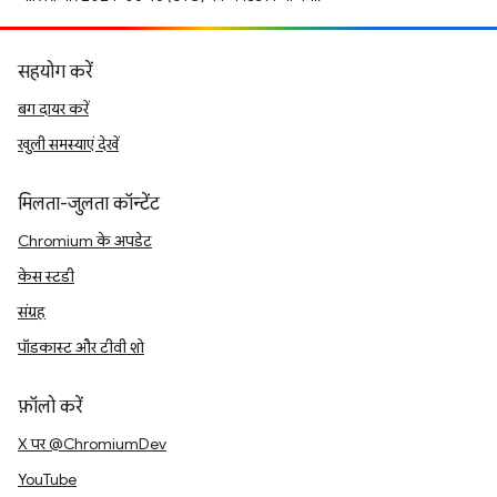
सहयोग करें
बग दायर करें
खुली समस्याएं देखें
मिलता-जुलता कॉन्टेंट
Chromium के अपडेट
केस स्टडी
संग्रह
पॉडकास्ट और टीवी शो
फ़ॉलो करें
X पर @ChromiumDev
YouTube