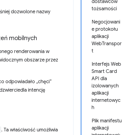
dostawców
tożsamości
śniej dozwolone nazwy
Negocjowani
e protokołu
aplikacji
zeń mobilnych
WebTranspor
t
ępnego renderowania w
 widocznym obszarze przez
Interfejs Web
Smart Card
API dla
 co odpowiadało „chęci”
izolowanych
dzwierciedla intencję
aplikacji
internetowyc
h
Plik manifestu
aplikacji
. Ta właściwość umożliwia