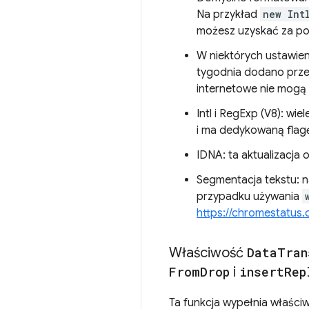
Na przykład
new Int
możesz uzyskać za p
W niektórych ustawien
tygodnia dodano przeci
internetowe nie mogą
Intl i RegExp (V8): wi
i ma dedykowaną flag
IDNA: ta aktualizacja 
Segmentacja tekstu: na
przypadku używania
https://chromestatus
Właściwość
Data
Tran
From
Drop
i
insert
Rep
Ta funkcja wypełnia właśc