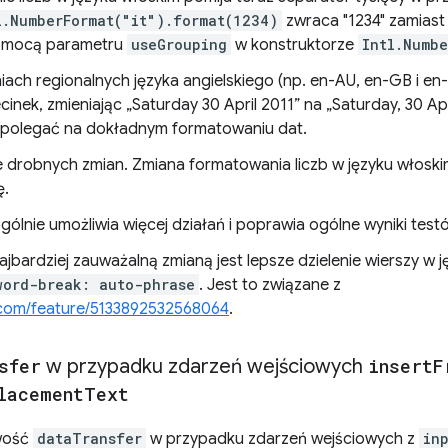
l.NumberFormat("it").format(1234)
zwraca "1234" zamiast "
omocą parametru
useGrouping
w konstruktorze
Intl.Numbe
iach regionalnych języka angielskiego (np. en-AU, en-GB i en
nek, zmieniając „Saturday 30 April 2011” na „Saturday, 30 Apri
 polegać na dokładnym formatowaniu dat.
ele drobnych zmian. Zmiana formatowania liczb w języku włoski
ę.
ogólnie umożliwia więcej działań i poprawia ogólne wyniki tes
jbardziej zauważalną zmianą jest lepsze dzielenie wierszy w 
word-break: auto-phrase
. Jest to związane z
.com/feature/5133892532568064
.
sfer
w przypadku zdarzeń wejściowych
insert
F
lacement
Text
iwość
dataTransfer
w przypadku zdarzeń wejściowych z
in