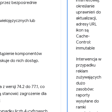
internetowej:
 przez bezpośrednie
określanie
uprawnień do
aktualizacji,
wielojęzycznych lub
adresy URL
ikon są
Cache-
Control:
immutable
astąpienie komponentów
Interwencja w
skuje do nich dostęp.
przypadku
reklam
zużywających
dużo
z wersji 74.2 do 77.1, co
zasobów:
ą stanowić zagrożenie dla
raporty
:
wysyłane do
ramki
zypadku liczb 4-cyfrowych.