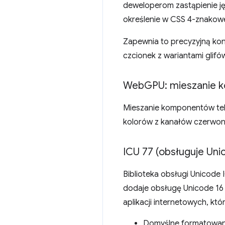
deweloperom zastąpienie j
określenie w CSS 4-znakowe
Zapewnia to precyzyjną kont
czcionek z wariantami glifó
Web
GPU: mieszanie 
Mieszanie komponentów tek
kolorów z kanałów czerwoneg
ICU 77 (obsługuje Uni
Biblioteka obsługi Unicode 
dodaje obsługę Unicode 16 
aplikacji internetowych, któ
Domyślne formatowanie