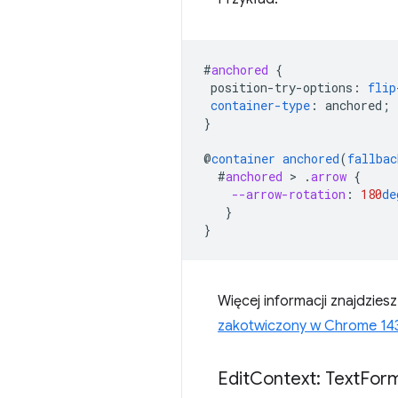
#
anchored
{
position-try-options
:
flip
container-type
:
anchored
;
}
@
container
anchored
(
fallbac
#
anchored
 > 
.
arrow
{
--arrow-rotation
:
180
de
}
}
Więcej informacji znajdzies
zakotwiczony w Chrome 14
Edit
Context: Text
For