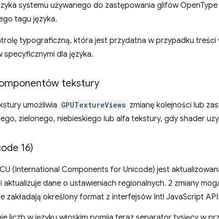
ęzyka systemu używanego do zastępowania glifów OpenType
go tagu języka.
rolę typograficzną, która jest przydatna w przypadku treści 
w specyficznymi dla języka.
komponentów tekstury
stury umożliwia
GPUTextureViews
zmianę kolejności lub z
o, zielonego, niebieskiego lub alfa tekstury, gdy shader uzy
code 16)
ICU (International Components for Unicode) jest aktualizowana 
i aktualizuje dane o ustawieniach regionalnych. 2 zmiany mog
re zakładają określony format z interfejsów Intl JavaScript API
 liczb w języku włoskim pomija teraz separator tysięcy w pr