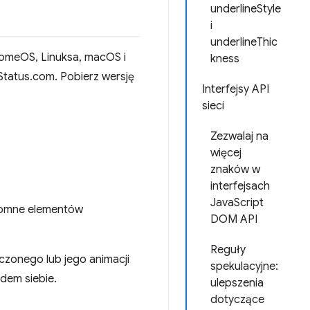
underlineStyle
i
underlineThic
hromeOS, Linuksa, macOS i
kness
Status.com. Pobierz wersję
Interfejsy API
sieci
Zezwalaj na
więcej
znaków w
interfejsach
JavaScript
otomne elementów
DOM API
Reguły
czonego lub jego animacji
spekulacyjne:
dem siebie.
ulepszenia
dotyczące