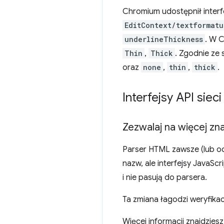
Chromium udostępnił interf
EditContext/textformatu
underlineThickness
. W 
Thin
,
Thick
. Zgodnie ze 
oraz
none
,
thin
,
thick
.
Interfejsy API sieci
Zezwalaj na więcej zn
Parser HTML zawsze (lub od
nazw, ale interfejsy JavaS
i nie pasują do parsera.
Ta zmiana łagodzi weryfika
Więcej informacji znajdziesz