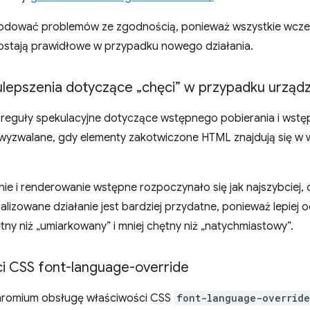
odować problemów ze zgodnością, ponieważ wszystkie wcze
ostają prawidłowe w przypadku nowego działania.
 ulepszenia dotyczące „chęci” w przypadku urząd
 reguły spekulacyjne dotyczące wstępnego pobierania i wst
z wyzwalane, gdy elementy zakotwiczone HTML znajdują się w
ie i renderowanie wstępne rozpoczynało się jak najszybciej,
alizowane działanie jest bardziej przydatne, ponieważ lepiej o
ętny niż „umiarkowany” i mniej chętny niż „natychmiastowy”.
i CSS font-language-override
hromium obsługę właściwości CSS
font-language-override