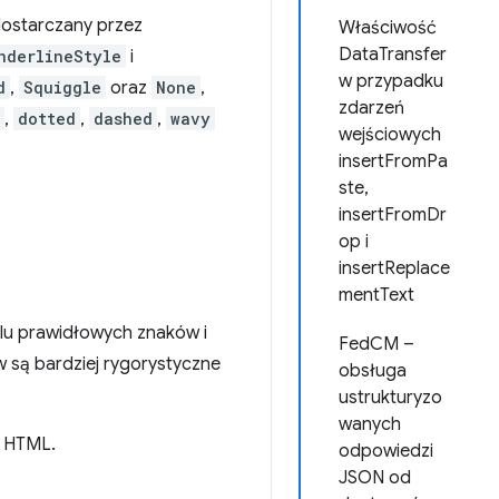
ostarczany przez
Właściwość
DataTransfer
nderlineStyle
i
w przypadku
d
,
Squiggle
oraz
None
,
zdarzeń
,
dotted
,
dashed
,
wavy
wejściowych
insertFromPa
ste,
insertFromDr
op i
insertReplace
mentText
lu prawidłowych znaków i
FedCM –
w są bardziej rygorystyczne
obsługa
ustrukturyzo
wanych
a HTML.
odpowiedzi
JSON od