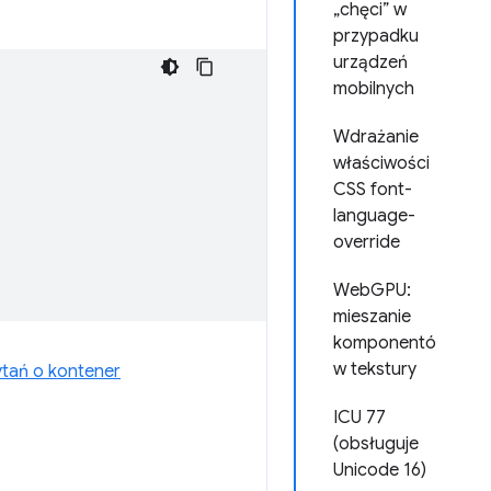
„chęci” w
przypadku
urządzeń
mobilnych
Wdrażanie
właściwości
CSS font-
language-
override
WebGPU:
mieszanie
komponentó
w tekstury
tań o kontener
ICU 77
(obsługuje
Unicode 16)