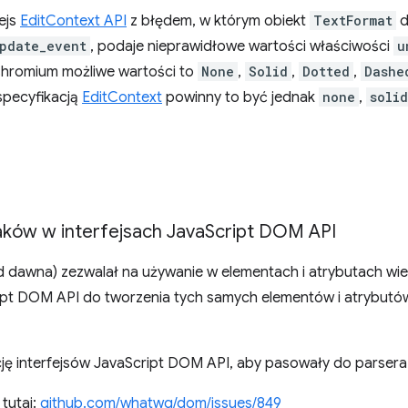
ejs
EditContext API
z błędem, w którym obiekt
TextFormat
d
pdate_event
, podaje nieprawidłowe wartości właściwości
u
Chromium możliwe wartości to
None
,
Solid
,
Dotted
,
Dashe
specyfikacją
EditContext
powinny to być jednak
none
,
solid
aków w interfejsach Java
Script DOM API
 dawna) zezwalał na używanie w elementach i atrybutach wie
cript DOM API do tworzenia tych samych elementów i atrybutó
cję interfejsów JavaScript DOM API, aby pasowały do parser
 tutaj:
github.com/whatwg/dom/issues/849