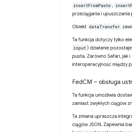
insertFromPaste
,
insert
przeciągania i upuszczania
Obiekt
dataTransfer
zawi
Ta funkcja dotyczy tylko e
input
) działanie pozosta
pusta. Zarówno Safari, jak 
interoperacyjność między p
Fed
CM – obsługa ust
Ta funkcja umożliwia dost
zamiast zwykłych ciągów 
Ta zmiana upraszcza integra
ciągów JSON. Zapewnia bard