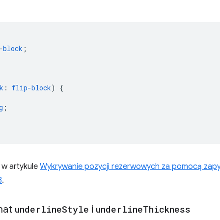
-
block
;
k
:
flip-block
)
{
g
;
z w artykule
Wykrywanie pozycji rezerwowych za pomocą zapy
3
.
mat
underline
Style
i
underline
Thickness