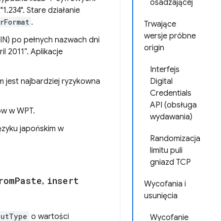
osadzającej
1.234". Stare działanie
rFormat
.
Trwające
wersje próbne
-IN) po pełnych nazwach dni
origin
l 2011”. Aplikacje
Interfejs
m jest najbardziej ryzykowna
Digital
Credentials
API (obsługa
tów w WPT.
wydawania)
języku japońskim w
Randomizacja
limitu puli
gniazd TCP
rom
Paste
,
insert
Wycofania i
usunięcia
putType
o wartości
Wycofanie