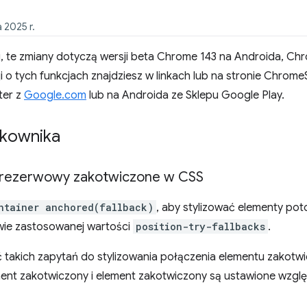
 2025 r.
ej, te zmiany dotyczą wersji beta Chrome 143 na Androida, C
 o tych funkcjach znajdziesz w linkach lub na stronie Chrome
ter z
Google.com
lub na Androida ze Sklepu Google Play.
ytkownika
r rezerwowy zakotwiczone w CSS
ntainer anchored(fallback)
, aby stylizować elementy p
ie zastosowanej wartości
position-try-fallbacks
.
takich zapytań do stylizowania połączenia elementu zakotwi
ment zakotwiczony i element zakotwiczony są ustawione wzglę