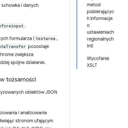
metod
o schowka i danych
pobierającyc
h informacje
o
eforeinput
.
ustawieniach
ych formularza (
textarea
,
regionalnych
Intl
ataTransfer
pozostaje
 Chrome zwiększa
Wycofanie
ziej spójne działanie.
XSLT
ów tożsamości
turyzowanych obiektów JSON
zowania i analizowania
liwiając stronom ufającym