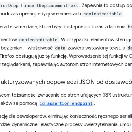
FromDrop
i
insertReplacementText
. Zapewnia to dostęp d
 podczas operacji edycji w elementach
contenteditable
.
era te same dane, które były dostępne podczas zdarzenia
b
lementów
contenteditable
. W przypadku elementów sterując
je bez zmian – właściwość
data
zawiera wstawiony tekst, a
d
i Firefox obsługują już tę funkcję. Wprowadzenie tej funkcji w
rzeglądarkami, zapewniając autorom stron internetowych bard
rukturyzowanych odpowiedzi JSON od dostawc
awcom tożsamości zwracanie do stron ufających (RP) ustruk
znaków za pomocą
id_assertion_endpoint
.
cję dla deweloperów, eliminując konieczność ręcznego seriali
ziej dynamiczne i elastyczne procesy uwierzytelniania, umoż