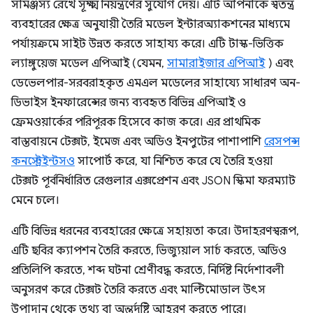
সামঞ্জস্য রেখে সূক্ষ্ম নিয়ন্ত্রণের সুযোগ দেয়। এটি আপনাকে স্বতন্ত্র
ব্যবহারের ক্ষেত্র অনুযায়ী তৈরি মডেল ইন্টারঅ্যাকশনের মাধ্যমে
পর্যায়ক্রমে সাইট উন্নত করতে সাহায্য করে। এটি টাস্ক-ভিত্তিক
ল্যাঙ্গুয়েজ মডেল এপিআই (যেমন,
সামারাইজার এপিআই
) এবং
ডেভেলপার-সরবরাহকৃত এমএল মডেলের সাহায্যে সাধারণ অন-
ডিভাইস ইনফারেন্সের জন্য ব্যবহৃত বিভিন্ন এপিআই ও
ফ্রেমওয়ার্কের পরিপূরক হিসেবে কাজ করে। এর প্রাথমিক
বাস্তবায়নে টেক্সট, ইমেজ এবং অডিও ইনপুটের পাশাপাশি
রেসপন্স
কনস্ট্রেইন্টসও
সাপোর্ট করে, যা নিশ্চিত করে যে তৈরি হওয়া
টেক্সট পূর্বনির্ধারিত রেগুলার এক্সপ্রেশন এবং JSON স্কিমা ফরম্যাট
মেনে চলে।
এটি বিভিন্ন ধরনের ব্যবহারের ক্ষেত্রে সহায়তা করে। উদাহরণস্বরূপ,
এটি ছবির ক্যাপশন তৈরি করতে, ভিজ্যুয়াল সার্চ করতে, অডিও
প্রতিলিপি করতে, শব্দ ঘটনা শ্রেণীবদ্ধ করতে, নির্দিষ্ট নির্দেশাবলী
অনুসরণ করে টেক্সট তৈরি করতে এবং মাল্টিমোডাল উৎস
উপাদান থেকে তথ্য বা অন্তর্দৃষ্টি আহরণ করতে পারে।