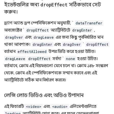
ইভেন্টগুলির জন্য
drop
Effect
সঠিকভাবে সেট
করুন।
ড্র্যাগ অ্যান্ড ড্রপ স্পেসিফিকেশন অনুযায়ী, `
dataTransfer
অবজেক্টের `
dropEffect
অ্যাট্রিবিউটে
dragEnter
,
dragOver
এবং
dragLeave
এর জন্য কিছু পূর্বনির্ধারিত মান
থাকা আবশ্যক।
dragEnter
এবং
dragOver
`
dropEffect
বর্তমান
effectAllowed
উপর ভিত্তি করে হওয়া উচিত।
dragLeave
dropEffect
সর্বদা `
none
হওয়া উচিত।
বর্তমানে, ক্রোম এই নিয়মগুলো মেনে চলে না। ক্রোম ১৪৮ সংস্করণ
থেকে, ক্রোম এই স্পেসিফিকেশনকে সম্মান করবে এবং এই
অ্যাট্রিবিউটে সঠিক মান নির্ধারণ করবে।
লেজি লোড ভিডিও এবং অডিও উপাদান
এই ফিচারটি
<video>
এবং
<audio>
এলিমেন্টগুলিতে
loading
অ্যাট্রিবিউট যোগ করে। এর ফলে ডেভেলপাররা