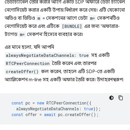
ডেটাচ্যানেল তৈরি করার আগে একটি SDP অফারে ডেটা চ্যানেল
নেগোসিয়েট করার একটি উপায় নির্ধারণ করে দেয়। এটি যেকোনো
অডিও বা ভিডিও
m
= সেকশনের আগে ডেটা
m=
সেকশনটিও
নেগোসিয়েট করে এবং এটিকে
[BUNDLE]
এর জন্য 'অফারার-
ট্যাগড
m=
সেকশন' হিসেবে ব্যবহার করে।
এর মানে হলো, যদি আপনি
alwaysNegotiateDataChannels: true
সহ একটি
RTCPeerConnection
তৈরি করেন এবং তারপর
createOffer()
কল করেন, তাহলে এটি SDP-তে একটি
অ্যাপ্লিকেশন m-line সহ একটি অফার তৈরি করে। উদাহরণস্বরূপ:
const
pc
=
new
RTCPeerConnection
({
alwaysNegotiateDataChannels
:
true
});
const
offer
=
await
pc
.
createOffer
();