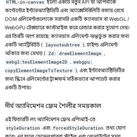
HTML-in-canvas
হলো একটি নতুন API যা আপনাকে
কন্টেন্টের ইন্টারঅ্যাক্টিভিটি এবং অ্যাক্সেসিবিলিটি বজায় রেখে
DOM এলিমেন্টগুলোকে সরাসরি একটি ক্যানভাস বা WebGL /
WebGPU টেক্সচারে কাস্টমাইজ করে রেন্ডার করার সুযোগ দেয়।
এর তিনটি অংশ রয়েছে: ক্যানভাস এলিমেন্ট অন্তর্ভুক্ত করার জন্য
একটি অ্যাট্রিবিউট (
layoutsubtree
), চাইল্ড এলিমেন্ট
আঁকার জন্য মেথড (
2d: drawElementImage
,
webgl:texElementImage2D
,
webgpu:
copyElementImageToTexture
), এবং ইন্টারঅ্যাক্টিভিটির
জন্য স্ক্রিনে এলিমেন্টের ট্রান্সফর্ম সঠিকভাবে আপডেট করার
একটি উপায়।
দীর্ঘ অ্যানিমেশন ফ্রেম শৈলীর সময়কাল
এই ফিচারটি লং অ্যানিমেশন ফ্রেম এপিআই-তে
styleDuration
এবং
forcedStyleDuration
তথ্য যোগ
করে। এর ফলে ডেভেলপাররা স্টাইল এবং লেআউটের সময়