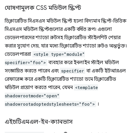
ঘোষণামূলক CSS মডিউল স্ক্রিপ্ট
ডিক্লারেটিভ সিএসএস মডিউল স্ক্রিপ্ট হলো বিদ্যমান স্ক্রিপ্ট-ভিত্তিক
সিএসএস মডিউল স্ক্রিপ্টগুলোর একটি বর্ধিত রূপ। এগুলো
ডেভেলপারদের শ্যাডো রুটসহ ডিক্লারেটিভ স্টাইলশিট শেয়ার
করার সুযোগ দেয়, যার মধ্যে ডিক্লারেটিভ শ্যাডো রুটও অন্তর্ভুক্ত।
ডেভেলপাররা
<style type="module"
specifier="foo">
ব্যবহার করে ইনলাইন স্টাইল মডিউল
সংজ্ঞায়িত করতে পারেন এবং
specifier
বা একটি ইউআরএল
রেফারেন্স করে একটি ডিক্লারেটিভ শ্যাডো ডমে ডিক্লারেটিভ
মডিউল প্রয়োগ করতে পারেন, যেমন
<template
shadowrootmode="open"
shadowrootadoptedstylesheets="foo">
।
এইচটিএমএল-ইন-ক্যানভাস