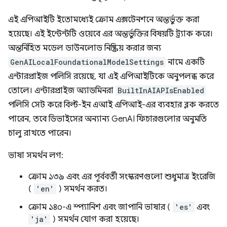
এই এপিআইটি ইতোমধ্যেই ক্রোম এক্সটেনশনে অন্তর্ভুক্ত করা
হয়েছে। এই ইন্টেন্টটি ওয়েবে এর অন্তর্ভুক্তির বিষয়টি ট্র্যাক করে।
অন্তর্নিহিত মডেল ডাউনলোড নিষ্ক্রিয় করার জন্য
GenAILocalFoundationalModelSettings
নামে একটি
এন্টারপ্রাইজ পলিসি রয়েছে, যা এই এপিআইটিকে অনুপলব্ধ করে
তোলে। এন্টারপ্রাইজ অ্যাডমিনরা
BuiltInAIAPIsEnabled
পলিসি সেট করে বিল্ট-ইন এআই এপিআই-এর ব্যবহার ব্লক করতে
পারেন, তবে ডিভাইসের অন্যান্য GenAI ফিচারগুলোর অনুমতি
চালু রাখতে পারেন।
ভাষা সমর্থন লগ:
ক্রোম ১৩৯ এবং এর পূর্ববর্তী সংস্করণগুলো শুধুমাত্র ইংরেজি
(
'en'
) সমর্থন করত।
ক্রোম ১৪০-এ স্প্যানিশ এবং জাপানি ভাষার (
'es'
এবং
'ja'
) সমর্থন যোগ করা হয়েছে।