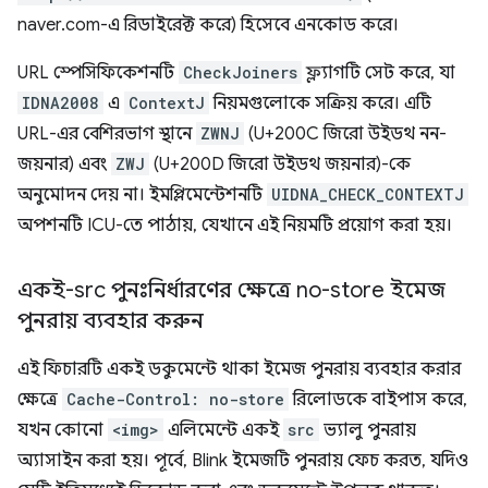
naver.com-এ রিডাইরেক্ট করে) হিসেবে এনকোড করে।
URL স্পেসিফিকেশনটি
CheckJoiners
ফ্ল্যাগটি সেট করে, যা
IDNA2008
এ
ContextJ
নিয়মগুলোকে সক্রিয় করে। এটি
URL-এর বেশিরভাগ স্থানে
ZWNJ
(U+200C জিরো উইডথ নন-
জয়নার) এবং
ZWJ
(U+200D জিরো উইডথ জয়নার)-কে
অনুমোদন দেয় না। ইমপ্লিমেন্টেশনটি
UIDNA_CHECK_CONTEXTJ
অপশনটি ICU-তে পাঠায়, যেখানে এই নিয়মটি প্রয়োগ করা হয়।
একই-src পুনঃনির্ধারণের ক্ষেত্রে no-store ইমেজ
পুনরায় ব্যবহার করুন
এই ফিচারটি একই ডকুমেন্টে থাকা ইমেজ পুনরায় ব্যবহার করার
ক্ষেত্রে
Cache-Control: no-store
রিলোডকে বাইপাস করে,
যখন কোনো
<img>
এলিমেন্টে একই
src
ভ্যালু পুনরায়
অ্যাসাইন করা হয়। পূর্বে, Blink ইমেজটি পুনরায় ফেচ করত, যদিও