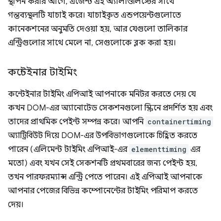
স্থাপন করার আগে, এজেন্ট এই অ্যালাওলিস্টের সাথে
গন্তব্যস্থলটি যাচাই করে। যাচাইকৃত এন্ডপয়েন্টগুলোতে
কানেকশনের অনুমতি দেওয়া হয়, আর যেগুলো তালিকার
এন্ট্রিগুলোর সাথে মেলে না, সেগুলোকে ব্লক করা হয়।
কন্টেইনার টাইমিং
কন্টেইনার টাইমিং এপিআই আপনাকে মনিটর করতে দেয় যে
কখন DOM-এর অ্যানোটেড সেকশনগুলো স্ক্রিনে প্রদর্শিত হয় এবং
তাদের প্রাথমিক পেইন্ট সম্পন্ন করে। আপনি
containertiming
অ্যাট্রিবিউট দিয়ে DOM-এর উপবিভাগগুলোকে চিহ্নিত করতে
পারেন (এলিমেন্ট টাইমিং এপিআই-এর
elementtiming
এর
মতো) এবং যখন সেই সেকশনটি প্রথমবারের জন্য পেইন্ট হয়,
তখন পারফরম্যান্স এন্ট্রি পেতে পারেন। এই এপিআই আপনাকে
আপনার পেজের বিভিন্ন কম্পোনেন্টের টাইমিং পরিমাপ করতে
দেয়।