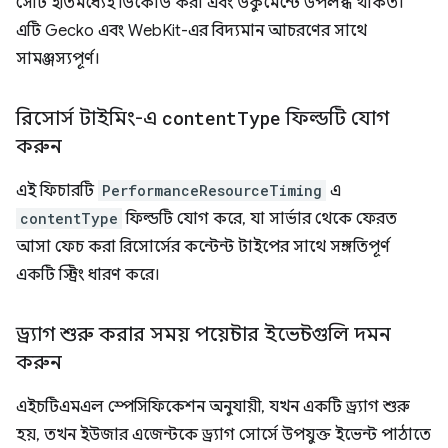
সেটি ইতিমধ্যেই ডিকোড করা এবং ডকুমেন্টে উপলব্ধ থাকত।
এটি Gecko এবং WebKit-এর বিদ্যমান আচরণের সাথে
সামঞ্জস্যপূর্ণ।
রিসোর্স টাইমিং-এ
content
Type
ফিল্ডটি যোগ
করুন
এই ফিচারটি
PerformanceResourceTiming
এ
contentType
ফিল্ডটি যোগ করে, যা সার্ভার থেকে ফেরত
আসা ফেচ করা রিসোর্সের কন্টেন্ট টাইপের সাথে সঙ্গতিপূর্ণ
একটি স্ট্রিং ধারণ করে।
ড্র্যাগ শুরু করার সময় পয়েন্টার ইভেন্টগুলি দমন
করুন
এইচটিএমএল স্পেসিফিকেশন অনুযায়ী, যখন একটি ড্র্যাগ শুরু
হয়, তখন ইউজার এজেন্টকে ড্র্যাগ সোর্সে উপযুক্ত ইভেন্ট পাঠাতে