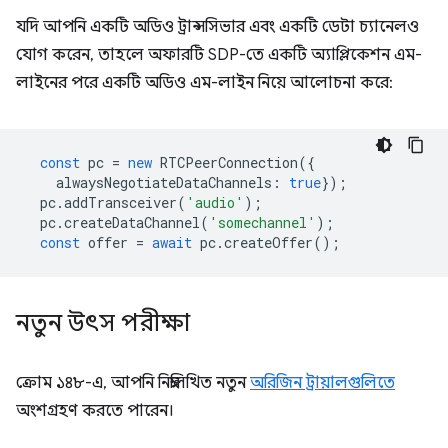
যদি আপনি একটি অডিও ট্রান্সসিভার এবং একটি ডেটা চ্যানেলও
যোগ করেন, তাহলে অফারটি SDP-তে একটি অ্যাপ্লিকেশন এম-
লাইনের পরে একটি অডিও এম-লাইন নিয়ে আলোচনা করে:
const
pc
=
new
RTCPeerConnection
({
alwaysNegotiateDataChannels
:
true
});
pc
.
addTransceiver
(
'audio'
);
pc
.
createDataChannel
(
'somechannel'
);
const
offer
=
await
pc
.
createOffer
();
নতুন উৎস পরীক্ষা
ক্রোম ১৪৮-এ, আপনি নিম্নলিখিত নতুন
অরিজিন ট্রায়ালগুলিতে
অংশগ্রহণ করতে পারেন।