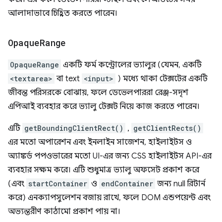
আলাদাভাবে চিহ্নিত করতে পারেন।
Opaque
Range
OpaqueRange
একটি ফর্ম কন্ট্রোলের ভ্যালুর (যেমন, একটি
<textarea>
বা text
<input>
) মধ্যে থাকা টেক্সটের একটি
জীবন্ত পরিসরকে বোঝায়, ফলে ডেভেলপাররা রেঞ্জ-সদৃশ
এপিআই ব্যবহার করে ভ্যালু টেক্সট নিয়ে কাজ করতে পারেন।
এটি
getBoundingClientRect()
,
getClientRects()
এর মতো অপারেশন এবং ইনলাইন সাজেশন, হাইলাইটস ও
অ্যাঙ্কর্ড পপওভারের মতো UI-এর জন্য CSS হাইলাইটস API-এর
ব্যবহার সক্ষম করে। এটি শুধুমাত্র ভ্যালু অফসেট প্রকাশ করে
(এবং
startContainer
ও
endContainer
জন্য null রিটার্ন
করে) এনক্যাপসুলেশন বজায় রাখে, ফলে DOM এন্ডপয়েন্ট এবং
অভ্যন্তরীণ কাঠামো প্রকাশ পায় না।