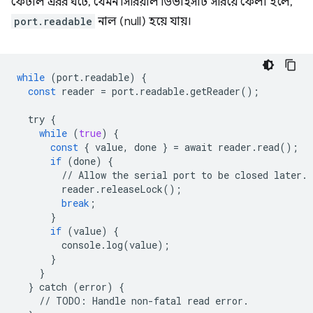
ফেটাল এরর ঘটে, যেমন সিরিয়াল ডিভাইসটি সরিয়ে ফেলা হলে,
port.readable
নাল (null) হয়ে যায়।
while
(
port
.
readable
)
{
const
reader
=
port
.
readable
.
getReader
();
try
{
while
(
true
)
{
const
{
value
,
done
}
=
await
reader
.
read
();
if
(
done
)
{
//
Allow
the
serial
port
to
be
closed
later
.
reader
.
releaseLock
();
break
;
}
if
(
value
)
{
console
.
log
(
value
);
}
}
}
catch
(
error
)
{
//
TODO
:
Handle
non
-
fatal
read
error
.