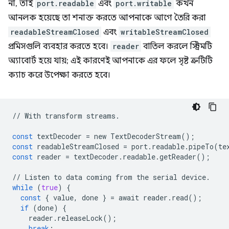
না, তাই
port.readable
এবং
port.writable
কখন
আনলক হয়েছে তা শনাক্ত করতে আপনাকে আগে তৈরি করা
readableStreamClosed
এবং
writableStreamClosed
প্রমিসগুলি ব্যবহার করতে হবে।
reader
বাতিল করলে স্ট্রিমটি
অ্যাবোর্ট হয়ে যায়; এই কারণেই আপনাকে এর ফলে সৃষ্ট ত্রুটিটি
ক্যাচ করে উপেক্ষা করতে হবে।
//
With
transform
streams
.
const
textDecoder
=
new
TextDecoderStream
();
const
readableStreamClosed
=
port
.
readable
.
pipeTo
(
te
const
reader
=
textDecoder
.
readable
.
getReader
();
//
Listen
to
data
coming
from
the
serial
device
.
while
(
true
)
{
const
{
value
,
done
}
=
await
reader
.
read
();
if
(
done
)
{
reader
.
releaseLock
();
break
;