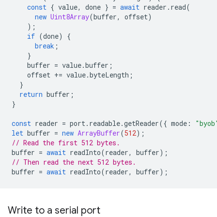
const
{
value
,
done
}
=
await
reader
.
read
(
new
Uint8Array
(
buffer
,
offset
)
);
if
(
done
)
{
break
;
}
buffer
=
value
.
buffer
;
offset
+=
value
.
byteLength
;
}
return
buffer
;
}
const
reader
=
port
.
readable
.
getReader
({
mode
:
"byob
let
buffer
=
new
ArrayBuffer
(
512
);
// Read the first 512 bytes.
buffer
=
await
readInto
(
reader
,
buffer
);
// Then read the next 512 bytes.
buffer
=
await
readInto
(
reader
,
buffer
);
Write to a serial port