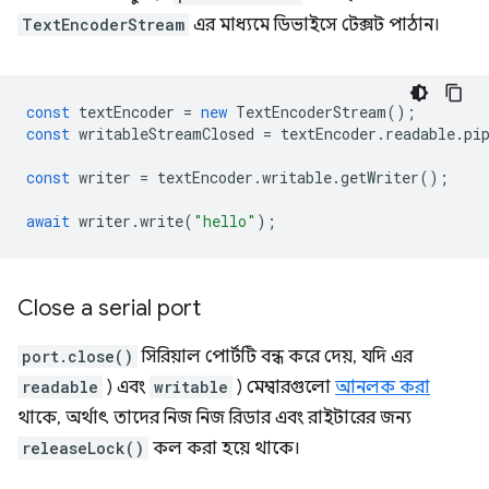
TextEncoderStream
এর মাধ্যমে ডিভাইসে টেক্সট পাঠান।
const
textEncoder
=
new
TextEncoderStream
();
const
writableStreamClosed
=
textEncoder
.
readable
.
pi
const
writer
=
textEncoder
.
writable
.
getWriter
();
await
writer
.
write
(
"hello"
);
Close a serial port
port.close()
সিরিয়াল পোর্টটি বন্ধ করে দেয়, যদি এর
readable
) এবং
writable
) মেম্বারগুলো
আনলক করা
থাকে, অর্থাৎ তাদের নিজ নিজ রিডার এবং রাইটারের জন্য
releaseLock()
কল করা হয়ে থাকে।