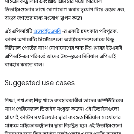
মাইক্রোকন্ট্রোলার এবং থ্রিডি প্রিন্টারের মতো সিরিয়াল
ডিভাইসগুলোর সাথে যোগাযোগ করার সুযোগ দিয়ে ওয়েব এবং
বাস্তব জগতের মধ্যে সংযোগ স্থাপন করে।
এই এপিআইটি
ওয়েবইউএসবি
-র একটি চমৎকার পরিপূরক,
কারণ অপারেটিং সিস্টেমগুলো অ্যাপ্লিকেশনগুলোকে কিছু
সিরিয়াল পোর্টের সাথে যোগাযোগের জন্য নিম্ন-স্তরের ইউএসবি
এপিআই-এর পরিবর্তে তাদের উচ্চ-স্তরের সিরিয়াল এপিআই
ব্যবহার করতে বলে।
Suggested use cases
শিক্ষা, শখ এবং শিল্প খাতে ব্যবহারকারীরা তাদের কম্পিউটারের
সাথে পেরিফেরাল ডিভাইস সংযুক্ত করেন। এই ডিভাইসগুলো
প্রায়শই কাস্টম সফটওয়্যার দ্বারা ব্যবহৃত সিরিয়াল সংযোগের
মাধ্যমে মাইক্রোকন্ট্রোলার দ্বারা নিয়ন্ত্রিত হয়। এই ডিভাইসগুলো