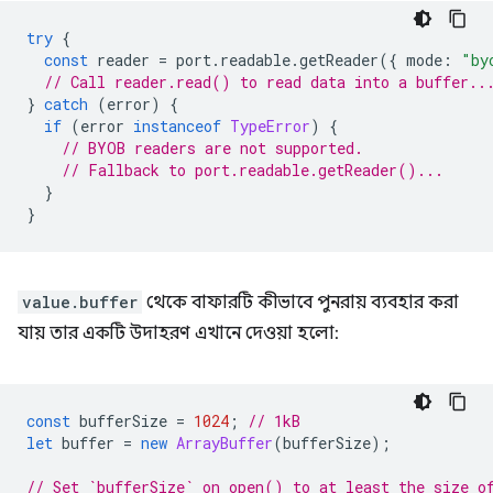
try
{
const
reader
=
port
.
readable
.
getReader
({
mode
:
"by
// Call reader.read() to read data into a buffer..
}
catch
(
error
)
{
if
(
error
instanceof
TypeError
)
{
// BYOB readers are not supported.
// Fallback to port.readable.getReader()...
}
}
value.buffer
থেকে বাফারটি কীভাবে পুনরায় ব্যবহার করা
যায় তার একটি উদাহরণ এখানে দেওয়া হলো:
const
bufferSize
=
1024
;
// 1kB
let
buffer
=
new
ArrayBuffer
(
bufferSize
);
// Set `bufferSize` on open() to at least the size o