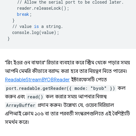
//
Allow
the
serial
port
to
be
closed
later
.
reader
.
releaseLock
();
break
;
}
//
value
is
a
string
.
console
.
log
(
value
);
}
"ব্রিং ইওর ওন বাফার" রিডার ব্যবহার করে স্ট্রিম থেকে পড়ার সময়
আপনি মেমরি কীভাবে বরাদ্দ করা হবে তার নিয়ন্ত্রণ নিতে পারেন।
ReadableStreamBYOBReader
ইন্টারফেসটি পেতে
port.readable.getReader({ mode: "byob" })
কল
করুন এবং
read()
কল করার সময় আপনার নিজস্ব
ArrayBuffer
প্রদান করুন। উল্লেখ্য যে, ওয়েব সিরিয়াল
এপিআই ক্রোম ১০৬ বা তার পরবর্তী সংস্করণগুলিতে এই বৈশিষ্ট্যটি
সমর্থন করে।