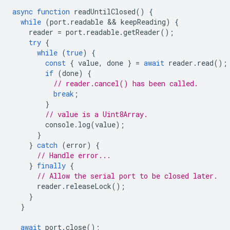
async
function
readUntilClosed
()
{
while
(
port
.
readable
 && 
keepReading
)
{
reader
=
port
.
readable
.
getReader
();
try
{
while
(
true
)
{
const
{
value
,
done
}
=
await
reader
.
read
();
if
(
done
)
{
// reader.cancel() has been called.
break
;
}
// value is a Uint8Array.
console
.
log
(
value
);
}
}
catch
(
error
)
{
// Handle error...
}
finally
{
// Allow the serial port to be closed later.
reader
.
releaseLock
();
}
}
await
port
.
close
();