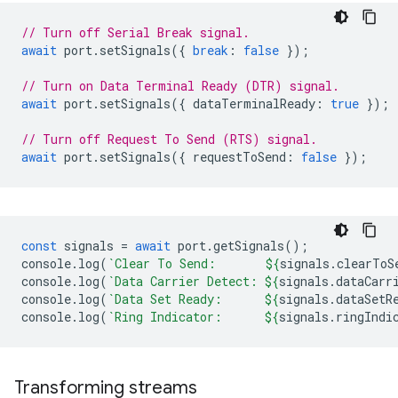
// Turn off Serial Break signal.
await
port
.
setSignals
({
break
:
false
});
// Turn on Data Terminal Ready (DTR) signal.
await
port
.
setSignals
({
dataTerminalReady
:
true
});
// Turn off Request To Send (RTS) signal.
await
port
.
setSignals
({
requestToSend
:
false
});
const
signals
=
await
port
.
getSignals
();
console
.
log
(
`Clear To Send:       
${
signals
.
clearToS
console
.
log
(
`Data Carrier Detect: 
${
signals
.
dataCarr
console
.
log
(
`Data Set Ready:      
${
signals
.
dataSetR
console
.
log
(
`Ring Indicator:      
${
signals
.
ringIndi
Transforming streams