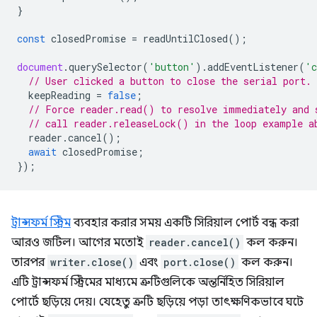
}
const
closedPromise
=
readUntilClosed
();
document
.
querySelector
(
'button'
).
addEventListener
(
'c
// User clicked a button to close the serial port.
keepReading
=
false
;
// Force reader.read() to resolve immediately and 
// call reader.releaseLock() in the loop example a
reader
.
cancel
();
await
closedPromise
;
});
ট্রান্সফর্ম স্ট্রিম
ব্যবহার করার সময় একটি সিরিয়াল পোর্ট বন্ধ করা
আরও জটিল। আগের মতোই
reader.cancel()
কল করুন।
তারপর
writer.close()
এবং
port.close()
কল করুন।
এটি ট্রান্সফর্ম স্ট্রিমের মাধ্যমে ত্রুটিগুলিকে অন্তর্নিহিত সিরিয়াল
পোর্টে ছড়িয়ে দেয়। যেহেতু ত্রুটি ছড়িয়ে পড়া তাৎক্ষণিকভাবে ঘটে