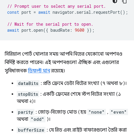
// Prompt user to select any serial port.
const
port
=
await
navigator
.
serial
.
requestPort
();
// Wait for the serial port to open.
await
port
.
open
({
baudRate
:
9600
});
সিরিয়াল পোর্ট খোলার সময় আপনি নিচের যেকোনো অপশনও
নির্দিষ্ট করতে পারেন। এই অপশনগুলো ঐচ্ছিক এবং এগুলোর
সুবিধাজনক
ডিফল্ট মান
রয়েছে।
dataBits
: প্রতি ফ্রেমে ডেটা বিটের সংখ্যা (৭ অথবা ৮)।
stopBits
: একটি ফ্রেমের শেষে স্টপ বিটের সংখ্যা (১
অথবা ২)।
parity
: জোড়-বিজোড় মোড (হয়
"none"
,
"even"
অথবা
"odd"
)।
bufferSize
: যে রিড এবং রাইট বাফারগুলো তৈরি করা