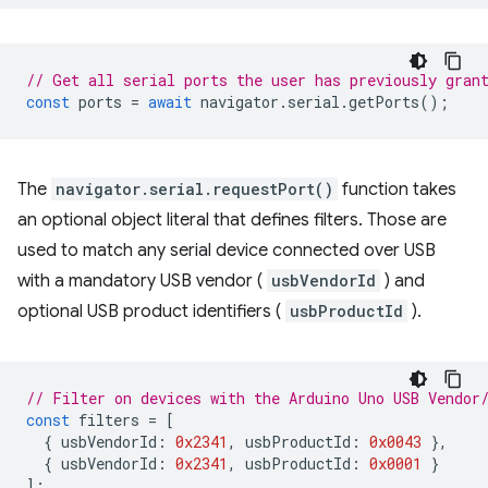
// Get all serial ports the user has previously gran
const
ports
=
await
navigator
.
serial
.
getPorts
();
The
navigator.serial.requestPort()
function takes
an optional object literal that defines filters. Those are
used to match any serial device connected over USB
with a mandatory USB vendor (
usbVendorId
) and
optional USB product identifiers (
usbProductId
).
// Filter on devices with the Arduino Uno USB Vendor
const
filters
=
[
{
usbVendorId
:
0x2341
,
usbProductId
:
0x0043
},
{
usbVendorId
:
0x2341
,
usbProductId
:
0x0001
}
];