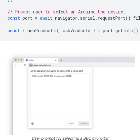
// Prompt user to select an Arduino Uno device.
const
port
=
await
navigator
.
serial
.
requestPort
({
fi
const
{
usbProductId
,
usbVendorId
}
=
port
.
getInfo
()
User prompt for selecting a BBC micro:bit