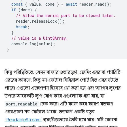
const
{
value
,
done
}
=
await
reader
.
read
();
if
(
done
)
{
// Allow the serial port to be closed later.
reader
.
releaseLock
();
break
;
}
// value is a Uint8Array.
console
.
log
(
value
);
}
কিছু পরিস্থিতিতে, যেমন বাফার ওভারফ্লো, ফ্রেমিং এরর বা প্যারিটি
এররের কারণে, কিছু নন-ফেটাল সিরিয়াল পোর্ট রিড এরর ঘটতে
পারে। এগুলো এক্সেপশন হিসেবে থ্রো করা হয় এবং আগের লুপের
উপরে আরেকটি লুপ যোগ করে এগুলোকে ধরা যায়, যা
port.readable
চেক করে। এটি কাজ করে কারণ যতক্ষণ
এররগুলো নন-ফেটাল থাকে, ততক্ষণ একটি নতুন
`ReadableStream`
স্বয়ংক্রিয়ভাবে তৈরি হয়ে যায়। যদি কোনো