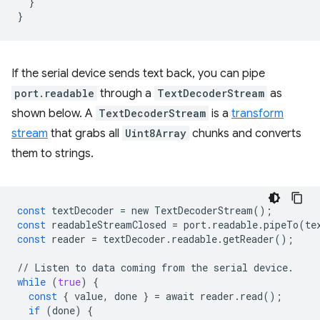
}
}
If the serial device sends text back, you can pipe
port.readable
through a
TextDecoderStream
as
shown below. A
TextDecoderStream
is a
transform
stream
that grabs all
Uint8Array
chunks and converts
them to strings.
const
textDecoder
=
new
TextDecoderStream
();
const
readableStreamClosed
=
port
.
readable
.
pipeTo
(
te
const
reader
=
textDecoder
.
readable
.
getReader
();
//
Listen
to
data
coming
from
the
serial
device
.
while
(
true
)
{
const
{
value
,
done
}
=
await
reader
.
read
();
if
(
done
)
{