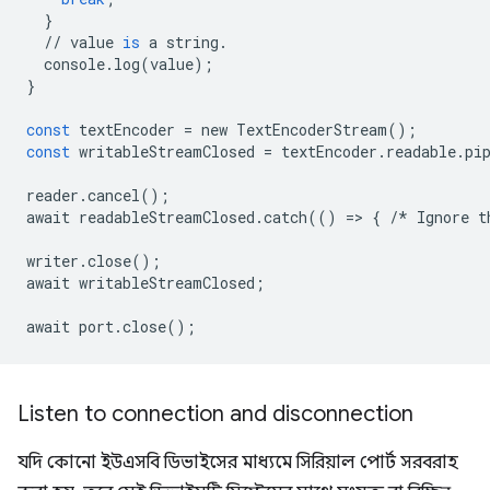
}
//
value
is
a
string
.
console
.
log
(
value
);
}
const
textEncoder
=
new
TextEncoderStream
();
const
writableStreamClosed
=
textEncoder
.
readable
.
pi
reader
.
cancel
();
await
readableStreamClosed
.
catch
(()
=
>
{
/*
Ignore
t
writer
.
close
();
await
writableStreamClosed
;
await
port
.
close
();
Listen to connection and disconnection
যদি কোনো ইউএসবি ডিভাইসের মাধ্যমে সিরিয়াল পোর্ট সরবরাহ