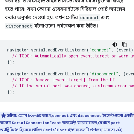
করা হয়, তবে সেই ডিভাইসটি সিস্টেমের সাথে সংযুক্ত বা বিচ্ছিন্ন
হতে পারে। যখন কোনো ওয়েবসাইটকে সিরিয়াল পোর্ট অ্যাক্সেস
করার অনুমতি দেওয়া হয়, তখন সেটির
connect
এবং
disconnect
ঘটনাগুলো পর্যবেক্ষণ করা উচিত।
navigator
.
serial
.
addEventListener
(
"connect"
,
(
event
)
// TODO: Automatically open event.target or warn u
});
navigator
.
serial
.
addEventListener
(
"disconnect"
,
(
eve
// TODO: Remove |event.target| from the UI.
// If the serial port was opened, a stream error w
});
দ্রষ্টব্য:
ক্রোম ৮৯-এর আগে,
এবং
ইভেন্টগুলো একটি
connect
disconnect
কাস্টম
অবজেক্ট ফায়ার করত, যেখানে
SerialConnectionEvent
port
অ্যাট্রিবিউট হিসেবে প্রভাবিত
ইন্টারফেসটি উপলব্ধ থাকত। এই
SerialPort