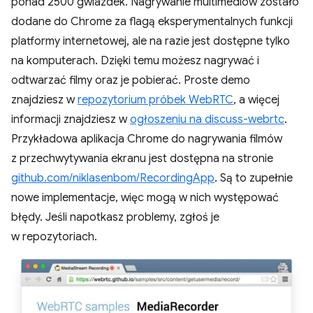
ponad 2500 gwiazdek. Nagrywanie multimediów zostało
dodane do Chrome za flagą eksperymentalnych funkcji
platformy internetowej, ale na razie jest dostępne tylko
na komputerach. Dzięki temu możesz nagrywać i
odtwarzać filmy oraz je pobierać. Proste demo
znajdziesz w
repozytorium próbek WebRTC
, a więcej
informacji znajdziesz w
ogłoszeniu na discuss-webrtc
.
Przykładowa aplikacja Chrome do nagrywania filmów
z przechwytywania ekranu jest dostępna na stronie
github.com/niklasenbom/RecordingApp
. Są to zupełnie
nowe implementacje, więc mogą w nich występować
błędy. Jeśli napotkasz problemy, zgłoś je
w repozytoriach.