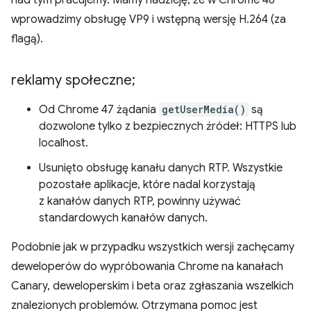
nad tym pracujemy. Mamy nadzieję, że w Chrome 48
wprowadzimy obsługę VP9 i wstępną wersję H.264 (za
flagą).
reklamy społeczne;
Od Chrome 47 żądania
getUserMedia()
są
dozwolone tylko z bezpiecznych źródeł: HTTPS lub
localhost.
Usunięto obsługę kanału danych RTP. Wszystkie
pozostałe aplikacje, które nadal korzystają
z kanałów danych RTP, powinny używać
standardowych kanałów danych.
Podobnie jak w przypadku wszystkich wersji zachęcamy
deweloperów do wypróbowania Chrome na kanałach
Canary, deweloperskim i beta oraz zgłaszania wszelkich
znalezionych problemów. Otrzymana pomoc jest