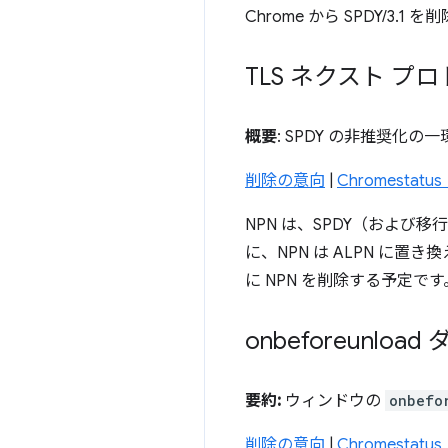
Chrome から SPDY/3.
TLS ネクスト 
概要
: SPDY の非推奨化の
削除の意向
|
Chromestat
NPN は、SPDY（および移
に、NPN は ALPN に置き換
に NPN を削除する予定です
onbeforeunl
要約:
ウィンドウの
onbefo
削除の意向
|
Chromestat