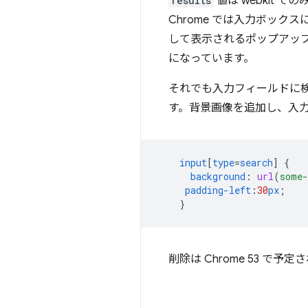
results
値は webkit
Chrome では入力ボック
して表示されるポップアッ
になっています。
それでも入力フィールドに
す。背景画像を追加し、入
input
[
type
=
search
]
{
background
:
url
(
some-
padding-left
:
30
px
;
}
削除は Chrome 53 で予