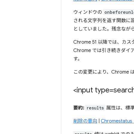
ウィンドウの
onbeforeunl
される文字列を返す関数に
としていました。残念なが
Chrome 51 以降で
Chrome では引き続き
す。
この変更により、Chrome は S
<input type=se
要約:
results
属性は、標準
削除の意向
|
Chromestat