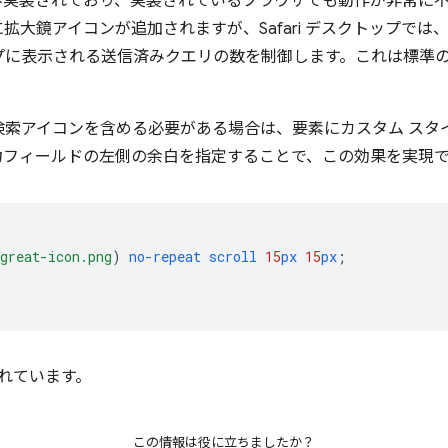
 でのみ実装されており、実装されているブラウザでも動作が非常に
スに拡大鏡アイコンが追加されますが、Safari デスクトップで
プに表示される送信済みクエリの数を制御します。これは標準
検索アイコンを含める必要がある場合は、要素にカスタム スタ
力フィールドの左側の余白を指定することで、この効果を実現
great-icon.png
)
no-repeat
scroll
15
px
15
px
;
定されています。
この情報は役に立ちましたか？