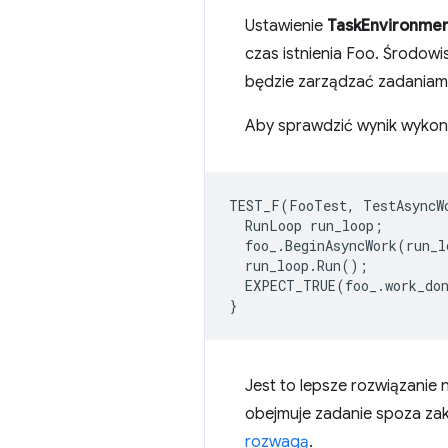
Ustawienie
TaskEnvironmen
czas istnienia Foo. Środow
będzie zarządzać zadaniam
Aby sprawdzić wynik wykon
TEST_F
(
FooTest
,
TestAsyncW
RunLoop
run_loop
;
foo_
.
BeginAsyncWork
(
run_l
run_loop
.
Run
();
EXPECT_TRUE
(
foo_
.
work_do
}
Jest to lepsze rozwiązanie n
obejmuje zadanie spoza za
rozwagą
.