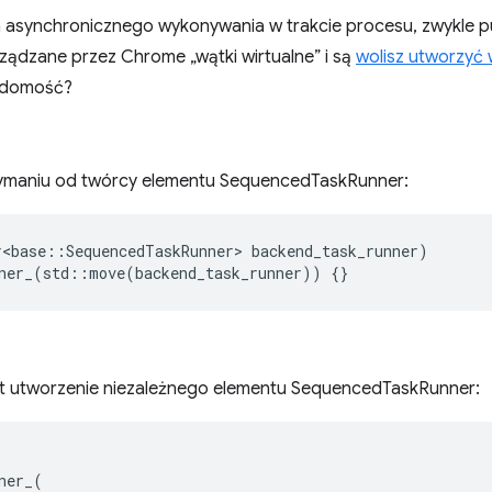
asynchronicznego wykonywania w trakcie procesu, zwykle pu
rządzane przez Chrome „wątki wirtualne” i są
wolisz utworzyć
iadomość?
zymaniu od twórcy elementu SequencedTaskRunner:
r
<
base
::
SequencedTaskRunner
>
backend_task_runner
)
ner_
(
std
::
move
(
backend_task_runner
))
{}
 utworzenie niezależnego elementu SequencedTaskRunner:
ner_
(