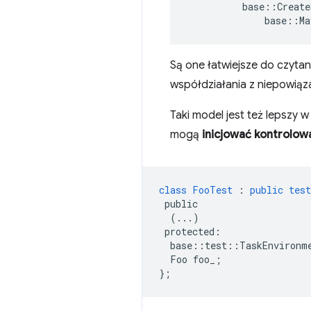
base
::
Create
base
::
Ma
Są one łatwiejsze do czytani
współdziałania z niepowiąz
Taki model jest też lepszy 
mogą
inicjować kontrolo
class
FooTest
:
public
test
public
(...)
protected
:
base
::
test
::
TaskEnvironm
Foo
foo_
;
}
;