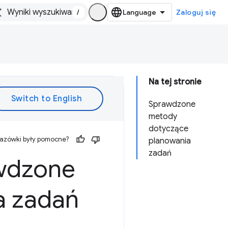
/
Zaloguj się
Na tej stronie
Sprawdzone
metody
dotyczące
kazówki były pomocne?
planowania
zadań
awdzone
a zadań