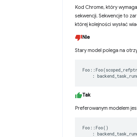
Kod Chrome, który wymaga 
sekwencji. Sekwencje to za
której kolejności wysłać w
Nie
Stary model polega na otr
Foo
::
Foo
(
scoped_refpt
:
backend_task_run
Tak
Preferowanym modelem jest
Foo
::
Foo
()
:
backend_task_run