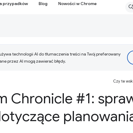
ia przypadków
Blog
Nowości w Chrome
żywa technologii AI do tłumaczenia treści na Twój preferowany
ne przez AI mogą zawierać błędy.
Czy te ws
 Chronicle #1: spr
otyczące planowani