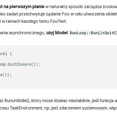
t na pierwszym planie
w naturalny sposób zarządza środowi
isko zadań przechwytuje żądanie Foo w celu utworzenia obi
i w ramach każdego testu FooTest.
ania asynchronicznego,
użyj Model
RunLoop::Run()+QuitC
ork
)
{
oop
.
QuitClosure
());
ne
());
iż RunUntilIdle(), który może działać niestabilnie, jeśli funkcj
kresu TaskEnvironment, np. jest zdarzeniem systemowym, wię