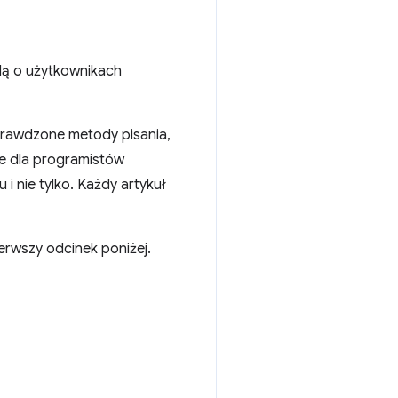
lą o użytkownikach
prawdzone metody pisania,
ne dla programistów
i nie tylko. Każdy artykuł
erwszy odcinek poniżej.