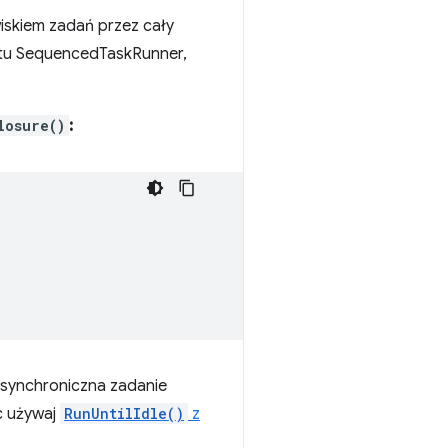
skiem zadań przez cały
ektu SequencedTaskRunner,
losure()
:
a asynchroniczna zadanie
c używaj
RunUntilIdle()
z