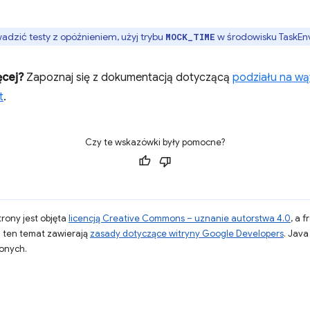
dzić testy z opóźnieniem, użyj trybu
w środowisku TaskEn
MOCK_TIME
ęcej?
Zapoznaj się z dokumentacją dotyczącą
podziału na wąt
t
.
Czy te wskazówki były pomocne?
strony jest objęta
licencją Creative Commons – uznanie autorstwa 4.0
, a 
a ten temat zawierają
zasady dotyczące witryny Google Developers
. Jav
zonych.