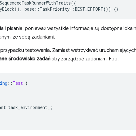
SequencedTaskRunnerWithTraits
({
yBlock
(),
base
::
TaskPriority
::
BEST_EFFORT
}))
{}
a i pisania, ponieważ wszystkie informacje są dostępne lokalnie
anymi ze sobą zadaniami.
w przypadku testowania. Zamiast wstrzykiwać uruchamiających
wane środowisko zadań
aby zarządzać zadaniami Foo:
ing
::
Test
{
ent
task_environment_
;