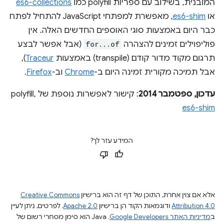
המובנית, בשילוב עם ספריות polyfill כמו
es6-collections
או
es6-shim
, מאפשרת למפתחי JavaScript להתחיל לפתח
כבר היום באמצעות סוגי האוספים החדשים האלה. אין
פוליפוילים זמינים להצהרה
for...of
(אבל אפשר לבצע
תרגום מקוד מדור קודם (transpile) באמצעות
Traceur
),
אבל תמיכה מקורית זמינה היום ב-
Chrome
וב-
Firefox
.
עדכון, ספטמבר 2014
: קישור לאפשרות נוספת של polyfill,
es6-shim
המידע עזר לך?
אלא אם צוין אחרת, התוכן של דף זה הוא ברישיון
Creative Commons
Attribution 4.0
ודוגמאות הקוד הן ברישיון
Apache 2.0
. לפרטים, ניתן לעיין
ב
מדיניות האתר Google Developers‏
.‏ Java הוא סימן מסחרי רשום של