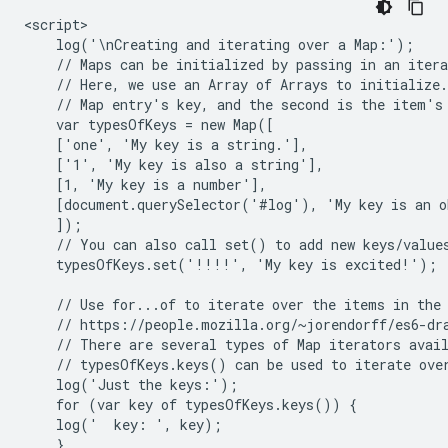
<script>

    log('\nCreating and iterating over a Map:');

    // Maps can be initialized by passing in an itera
    // Here, we use an Array of Arrays to initialize.
    // Map entry's key, and the second is the item's 
    var typesOfKeys = new Map([

    ['one', 'My key is a string.'],

    ['1', 'My key is also a string'],

    [1, 'My key is a number'],

    [document.querySelector('#log'), 'My key is an o
    ]);

    // You can also call set() to add new keys/values
    typesOfKeys.set('!!!!', 'My key is excited!');

    // Use for...of to iterate over the items in the 
    // https://people.mozilla.org/~jorendorff/es6-dra
    // There are several types of Map iterators avail
    // typesOfKeys.keys() can be used to iterate over
    log('Just the keys:');

    for (var key of typesOfKeys.keys()) {

    log('  key: ', key);

    }
