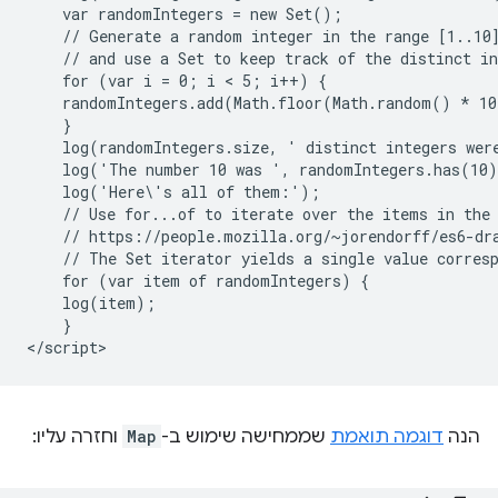
    var randomIntegers = new Set();

    // Generate a random integer in the range [1..10]
    // and use a Set to keep track of the distinct in
    for (var i = 0; i < 5; i++) {

    randomIntegers.add(Math.floor(Math.random() * 10
    }

    log(randomIntegers.size, ' distinct integers were
    log('The number 10 was ', randomIntegers.has(10)
    log('Here\'s all of them:');

    // Use for...of to iterate over the items in the 
    // https://people.mozilla.org/~jorendorff/es6-dra
    // The Set iterator yields a single value corresp
    for (var item of randomIntegers) {

    log(item);

    }

הנה
דוגמה תואמת
שממחישה שימוש ב-
Map
וחזרה עליו: