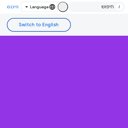
/
היכנס