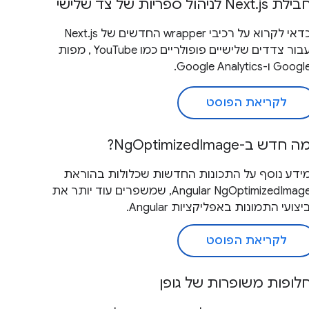
ילת Next.js לניהול ספריות של צד שלישי
כדאי לקרוא על רכיבי wrapper החדשים של Next.js
עבור צדדים שלישיים פופולריים כמו YouTube , מפות
Goog ו-Google Analytics.
לקריאת הפוסט
ה חדש ב-NgOptimizedImage?
ידע נוסף על התכונות החדשות שכלולות בהוראת
Angular NgOptimizedImage, שמשפרים עוד יותר את
יצועי התמונות באפליקציות Angular.
לקריאת הפוסט
לופות משופרות של גופן