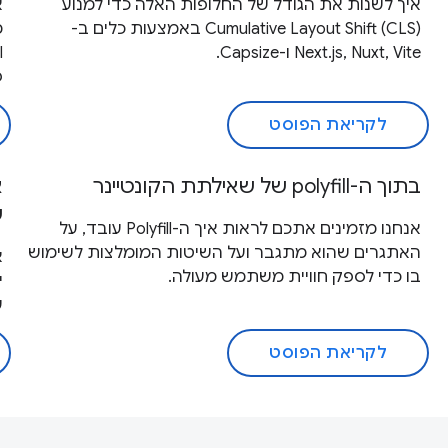
איך לשנות את הגודל של החלופות האלה כדי למנוע
א
Cumulative Layout Shift (CLS) באמצעות כלים ב-
מ
Next.js, Nuxt, Vite ו-Capsize.
פ
לקריאת הפוסט
בתוך ה-polyfill של שאילתת הקונטיינר
א
ש
אנחנו מזמינים אתכם לראות איך ה-Polyfill עובד, על
האתגרים שהוא מתגבר ועל השיטות המומלצות לשימוש
בו כדי לספק חוויית משתמש מעולה.
ע
לקריאת הפוסט