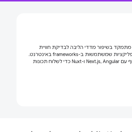
שנת 2024, צוות Aurora מתמקד בשיפור מדדי הליבה לבדיקת חוויית
המשתמש באתר עבור אפליקציות שמשתמשות ב-frameworks באינטרנט.
כרגע אנחנו פועלים בשיתוף עם Next.js, Angular ו-Nuxt כדי לשלוח תכונות