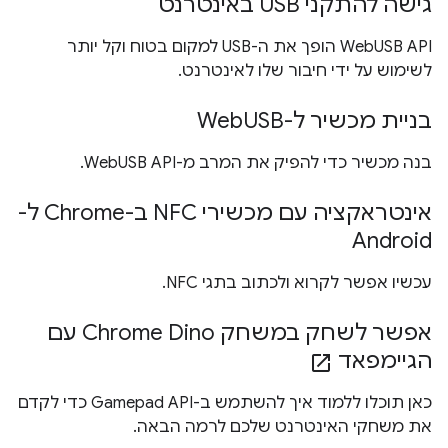
גישה להתקני USB באינטרנט
WebUSB API הופך את ה-USB למקום בטוח וקל יותר
לשימוש על ידי חיבור שלו לאינטרנט.
בניית מכשיר ל-WebUSB
בנה מכשיר כדי להפיק את המרב מ-WebUSB API.
אינטראקציה עם מכשירי NFC ב-Chrome ל-
Android
עכשיו אפשר לקרוא ולכתוב בתגי NFC.
אפשר לשחק במשחק Chrome Dino עם
הגיימפאד
open_in_new
כאן תוכלו ללמוד איך להשתמש ב-Gamepad API כדי לקדם
את משחקי האינטרנט שלכם לרמה הבאה.