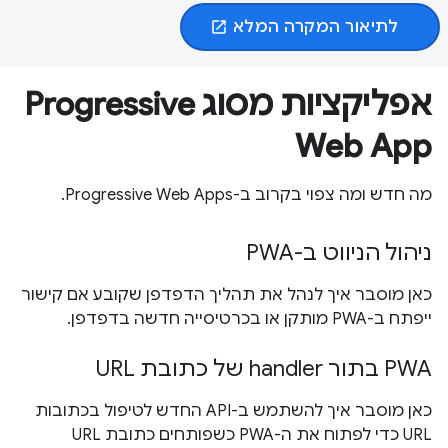
לתיאור המקרה המלא
open_in_new
אפליקציות מסוג Progressive
Web App
מה חדש ומה צפוי בקרוב ב-Progressive Web Apps.
ניהול הניווט ב-PWA
כאן מוסבר איך לנהל את תהליך הדפדפן שקובע אם קישור
ייפתח ב-PWA מותקן או בכרטיסייה חדשה בדפדפן.
PWA בתור handler של כתובת URL
כאן מוסבר איך להשתמש ב-API החדש לטיפול בכתובות
URL כדי לפתוח את ה-PWA כשפותחים כתובת URL