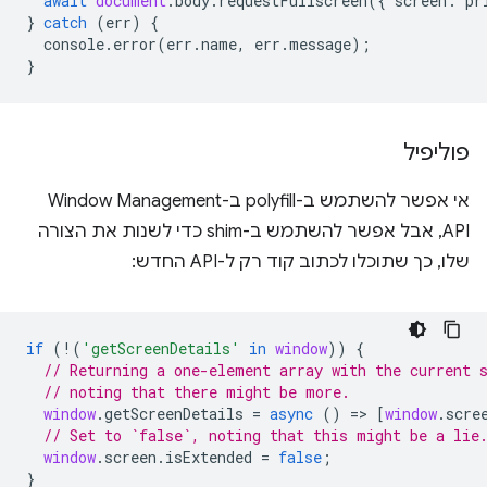
await
document
.
body
.
requestFullscreen
({
screen
:
pr
}
catch
(
err
)
{
console
.
error
(
err
.
name
,
err
.
message
);
}
פוליפיל
אי אפשר להשתמש ב-polyfill ב-Window Management
API, אבל אפשר להשתמש ב-shim כדי לשנות את הצורה
שלו, כך שתוכלו לכתוב קוד רק ל-API החדש:
if
(
!
(
'getScreenDetails'
in
window
))
{
// Returning a one-element array with the current 
// noting that there might be more.
window
.
getScreenDetails
=
async
()
=
>
[
window
.
scre
// Set to `false`, noting that this might be a lie
window
.
screen
.
isExtended
=
false
;
}