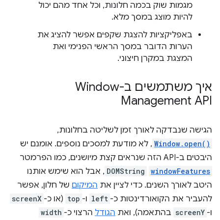
מגמות שוק בכמה חלונות, וכל אחד מהם יכול
להיות מוצג במסך מלא.
באפליקציות להצגת שקפים אפשר להציג את
הערות הדובר במסך הראשי הפנימי ואת
המצגת במקרן חיצוני.
איך משתמשים ב-Window
Management API
הגישה שנבדקה לאורך זמן לשליטה בחלונות,
Window.open()
, לא מודעת למסכים נוספים. אומנם יש
היבטים ב-API הזה שנראים קצת מיושנים, כמו הפרמטר
windowFeatures
DOMString
, אבל הוא שימש אותנו
היטב לאורך השנים. כדי לציין את
המיקום
של חלון, אפשר
להעביר את הקואורדינטות כ-
left
ו-
top
(או כ-
screenX
ו-
screenY
בהתאמה), ואת
הגודל
הרצוי כ-
width