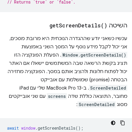
// Returns `true` or `false`.
השיטה
)
Details(
Screen
get
עכשיו כשאני יודע שההגדרה הנוכחית היא מרובת מסכים,
אני יכול לקבל מידע נוסף על המסך השני באמצעות
Window.getScreenDetails()
. הפעלת הפונקציה הזו
תציג בקשת הרשאה שבה המשתמשים יישאלו אם האתר
יכול לפתוח חלונות ולהציב אותם במסך. הפונקציה מחזירה
הבטחה (promise) שמושלמת עם אובייקט
ScreenDetailed
. ב-MacBook Pro 13 שלי עם iPad
מחובר, התוצאה כוללת שדה
screens
עם שני אובייקטים
מסוג
ScreenDetailed
:
await
window
.
getScreenDetails
();