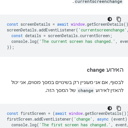
.
currentscreenchange
const
screenDetails
=
await
window
.
getScreenDetails
(
screenDetails
.
addEventListener
(
'currentscreenchange'
const
details
=
screenDetails
.
currentScreen
;
console
.
log
(
'The current screen has changed.'
,
eve
});
האירוע
change
לבסוף, אם אני מעוניין רק בשינויים במסך מסוים, אני יכול
להאזין לאירוע
change
של המסך הזה.
const
firstScreen
=
(
await
window
.
getScreenDetails
()
firstScreen
.
addEventListener
(
'change'
,
async
(
event
)
console
.
log
(
'The first screen has changed.'
,
event