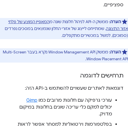
ספציפיים.
הערה:
ממשק ה-API לניהול חלונות שונה מ
המאפיין המוצע של פלחי
אזור התצוגה
, שמתייחס לייצוג של אזורי החלון שנמצאים במסכים נפרדים
(סמוכים), למשל במכשירים מתקפלים.
הערה:
ממשק Window Management API נקרא בעבר Multi-Screen
Window Placement API.
תרחישים לדוגמה
דוגמאות לאתרים שעשויים להשתמש ב-API הזה:
עורכי גרפיקה עם חלונות מרובים כמו
Gimp
יכולים למקם כלי עריכה שונים בחלונות במיקום
מדויק.
בפלטפורמות וירטואליות למסחר אפשר לראות