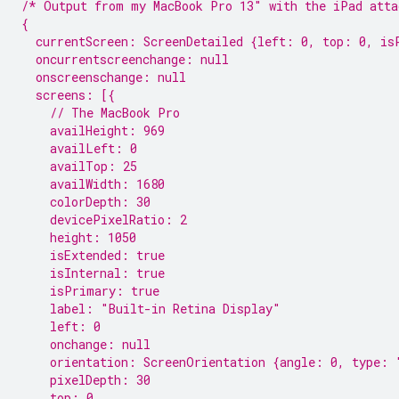
/* Output from my MacBook Pro 13″ with the iPad atta
{
  currentScreen: ScreenDetailed {left: 0, top: 0, is
  oncurrentscreenchange: null
  onscreenschange: null
  screens: [{
    // The MacBook Pro
    availHeight: 969
    availLeft: 0
    availTop: 25
    availWidth: 1680
    colorDepth: 30
    devicePixelRatio: 2
    height: 1050
    isExtended: true
    isInternal: true
    isPrimary: true
    label: "Built-in Retina Display"
    left: 0
    onchange: null
    orientation: ScreenOrientation {angle: 0, type: 
    pixelDepth: 30
    top: 0