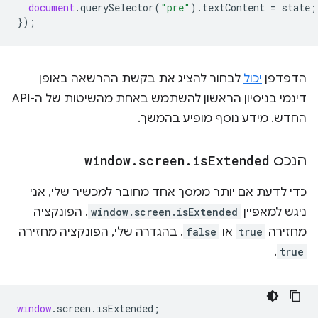
document
.
querySelector
(
"pre"
).
textContent
=
state
;
});
הדפדפן
יכול
לבחור להציג את בקשת ההרשאה באופן
דינמי בניסיון הראשון להשתמש באחת מהשיטות של ה-API
החדש. מידע נוסף מופיע בהמשך.
הנכס
Extended
is
.
screen
.
window
כדי לדעת אם יותר ממסך אחד מחובר למכשיר שלי, אני
ניגש למאפיין
window.screen.isExtended
. הפונקציה
מחזירה
true
או
false
. בהגדרה שלי, הפונקציה מחזירה
.
true
window
.
screen
.
isExtended
;