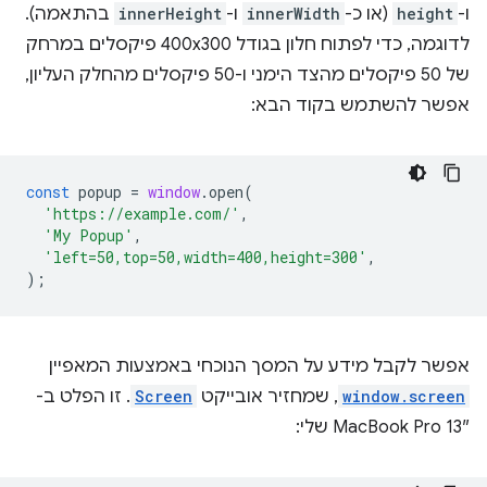
ו-
height
(או כ-
innerWidth
ו-
innerHeight
בהתאמה).
לדוגמה, כדי לפתוח חלון בגודל 400x300 פיקסלים במרחק
של 50 פיקסלים מהצד הימני ו-50 פיקסלים מהחלק העליון,
אפשר להשתמש בקוד הבא:
const
popup
=
window
.
open
(
'https://example.com/'
,
'My Popup'
,
'left=50,top=50,width=400,height=300'
,
);
אפשר לקבל מידע על המסך הנוכחי באמצעות המאפיין
window.screen
, שמחזיר אובייקט
Screen
. זו הפלט ב-
MacBook Pro 13″ שלי: