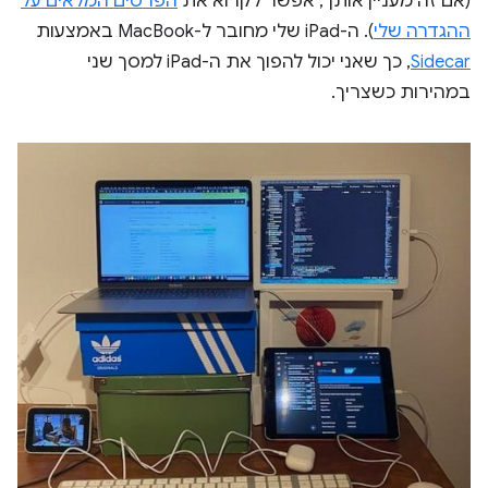
(אם זה מעניין אותך, אפשר לקרוא את
הפרטים המלאים על
ההגדרה שלי
). ה-iPad שלי מחובר ל-MacBook באמצעות
Sidecar
, כך שאני יכול להפוך את ה-iPad למסך שני
במהירות כשצריך.