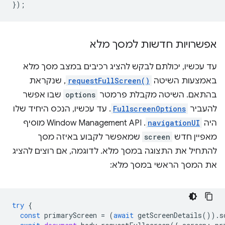
});
אפשרויות חדשות למסך מלא
עד עכשיו, יכולתם לבקש להציג רכיבים במצב מסך מלא
באמצעות השיטה
requestFullScreen()
, שנקראת
בהתאם. השיטה מקבלת פרמטר
options
שבו אפשר
להעביר
FullscreenOptions
. עד עכשיו, הנכס היחיד שלו
היה
navigationUI
. ‫Window Management API מוסיף
מאפיין חדש
screen
שמאפשר לקבוע באיזה מסך
להתחיל את התצוגה במסך מלא. לדוגמה, אם רוצים להציג
את המסך הראשי במסך מלא:
try
{
const
primaryScreen
=
(
await
getScreenDetails
()).
s