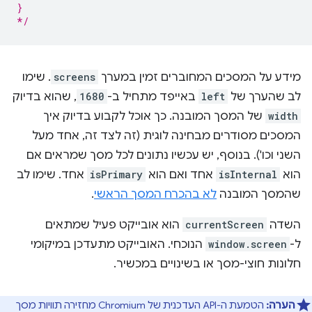
}
*/
מידע על המסכים המחוברים זמין במערך
screens
. שימו
לב שהערך של
left
באייפד מתחיל ב-
1680
, שהוא בדיוק
width
של המסך המובנה. כך אוכל לקבוע בדיוק איך
המסכים מסודרים מבחינה לוגית (זה לצד זה, אחד מעל
השני וכו'). בנוסף, יש עכשיו נתונים לכל מסך שמראים אם
הוא
isInternal
אחד ואם הוא
isPrimary
אחד. שימו לב
שהמסך המובנה
לא בהכרח המסך הראשי
.
השדה
currentScreen
הוא אובייקט פעיל שמתאים
ל-
window.screen
הנוכחי. האובייקט מתעדכן במיקומי
חלונות חוצי-מסך או בשינויים במכשיר.
הערה:
הטמעת ה-API העדכנית של Chromium מחזירה תוויות מסך