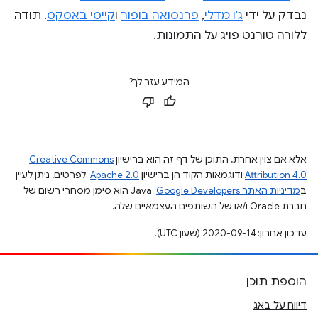
נבדק על ידי
ג'ו מדלי
,
פרנסואה בופור
ו
קייסי באסקס
. תודה
ללורה טורנט פויג על התמונות.
המידע עזר לך?
אלא אם צוין אחרת, התוכן של דף זה הוא ברישיון
Creative Commons
Attribution 4.0
ודוגמאות הקוד הן ברישיון
Apache 2.0
. לפרטים, ניתן לעיין
ב
מדיניות האתר Google Developers‏
.‏ Java הוא סימן מסחרי רשום של
חברת Oracle ו/או של השותפים העצמאיים שלה.
עדכון אחרון: 2020-09-14 (שעון UTC).
הוספת תוכן
דיווח על באג