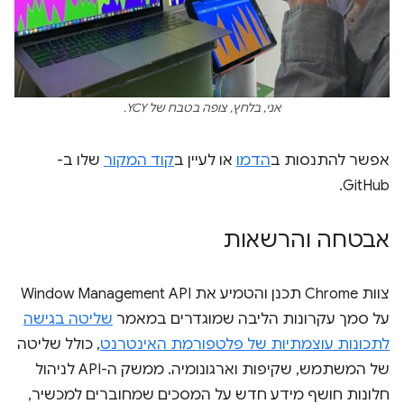
אני, בלחץ, צופה בטבח של YCY.
אפשר להתנסות ב
הדמו
או לעיין ב
קוד המקור
שלו ב-
GitHub.
אבטחה והרשאות
צוות Chrome תכנן והטמיע את Window Management API
על סמך עקרונות הליבה שמוגדרים במאמר
שליטה בגישה
לתכונות עוצמתיות של פלטפורמת האינטרנט
, כולל שליטה
של המשתמש, שקיפות וארגונומיה. ממשק ה-API לניהול
חלונות חושף מידע חדש על המסכים שמחוברים למכשיר,