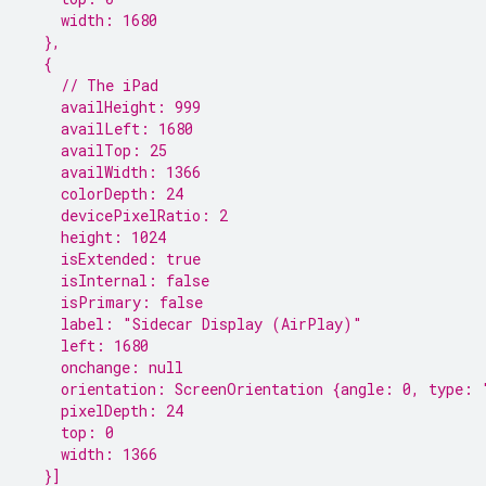
    width: 1680
  },
  {
    // The iPad
    availHeight: 999
    availLeft: 1680
    availTop: 25
    availWidth: 1366
    colorDepth: 24
    devicePixelRatio: 2
    height: 1024
    isExtended: true
    isInternal: false
    isPrimary: false
    label: "Sidecar Display (AirPlay)"
    left: 1680
    onchange: null
    orientation: ScreenOrientation {angle: 0, type: 
    pixelDepth: 24
    top: 0
    width: 1366
  }]