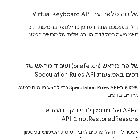
ליטה מלאה עם Virtual Keyboard API
הלו בעצמכם את הדפדפן כדי לטפל בחסימת תוכן
שמופיעה המקלדת הווירטואלית של מכשיר המגע.
שליפה מראש (prefetch) ועיבוד מראש של
פים באמצעות Speculation Rules API
שימוש ב-Speculation Rules API כדי לבצע ניווטים כמעט
יידיים בדפים
ה-API של 'מטמון לדף הקודם/הבא'
notRestoredReason ב-API
פשר לדווח על פרטים לגבי חסימת השימוש במטמון