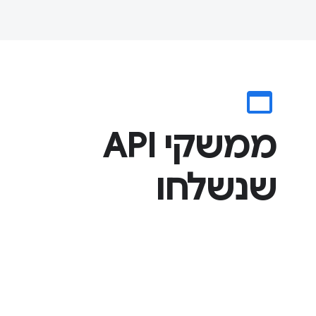
web_asset
ממשקי API
שנשלחו