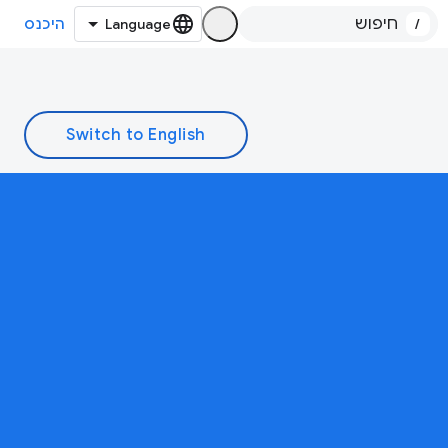
/
היכנס