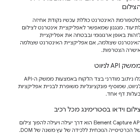
צילום
לטפורמת האינטרנט כוללת עכשיו נקודת אחיזה
תיעוד. מנגנון שמאפשר לאפליקציית אינטרנט לצילום
זהות באופן ארגונומי ובבטחה את אפליקציית
אינטרנט שצולמה, אם אפליקציית האינטרנט שצולמה
ישרה הצטרפות.
משק API לניווט
גלו ניתוב מודרני בצד הלקוח באמצעות ממשק ה-API
ניווט, שמוסיף פונקציונליות משופרת לבניית אפליקציות
עלות דף אחד.
ילום וידאו בסטרימינג מכל רכיב
Element Capture API הוא דרך יעילה ויעילה להפוך צילום
ל הכרטיסייה הנוכחית ללכידה של עץ משנה של DOM.