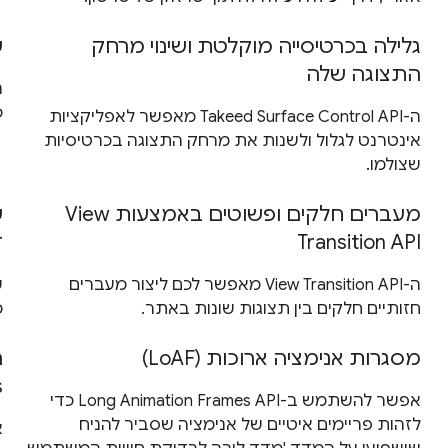
גלילה בכרטיסייה מוקלטת ושינוי מרחק
ש
התצוגה שלה
נ
כ
ה-Takeed Surface Control API מאפשר לאפליקציות
אינטרנט לגלול ולשנות את מרחק התצוגה בכרטיסיות
שצולמו.
מעברים חלקים ופשוטים באמצעות View
Transition API
ד
ה-View Transition API מאפשר לכם ליצור מעברים
חזותיים חלקים בין תצוגות שונות באתר.
מ
מסגרות אנימציה ארוכות (LoAF)
s
אפשר להשתמש ב-Long Animation Frames API כדי
לזהות פריימים איטיים של אנימציה שסביר להניח
א