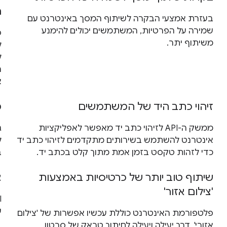
ה
בעזרת אמצעי הבקרה לשיתוף המסך באינטרנט עם
שמירה על הפרטיות, המשתמשים יכולים להימנע
פ
משיתוף יתר.
ל
ל
ה
א
זיהוי כתב היד של המשתמשים
מ
ממשק ה-API לזיהוי כתב יד מאפשר לאפליקציות
אינטרנט להשתמש בשירותים מתקדמים לזיהוי כתב יד
ל
כדי לזהות טקסט בזמן אמת מתוך קלט בכתב יד.
ב
שיתוף טוב יותר של כרטיסיות באמצעות
צ
'צילום אזור'
ש
פלטפורמת האינטרנט כוללת עכשיו אפשרות של 'צילום
אזורי', דרך יעילה ויעילה לחיתוך טראק של סרטון.