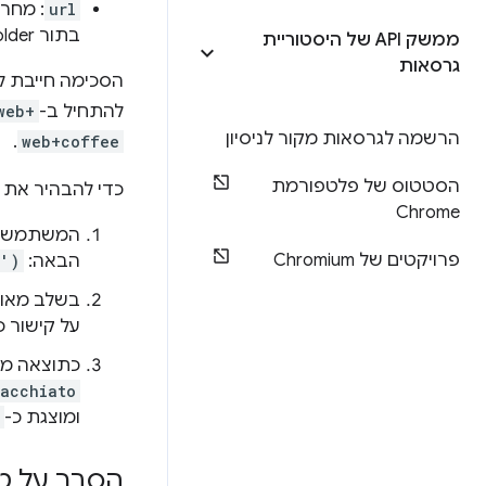
url
: מחרוזת שמכיל
בתור placeholder שיוחלף בכתובת ה-URL עם התווים המיוחדים שצריך לטפל בהם.
ממשק API של היסטוריית
גרסאות
הסכימה חייבת ל
להתחיל ב-
web+
הרשמה לגרסאות מקור לניסיון
.
web+coffee
הסטטוס של פלטפורמת
כדי להבהיר את 
Chrome
המשתמש נ
פרויקטים של Chromium
הבאה:
s')
בשלב מאוח
על קישור כ
כתוצאה מכך, 
acchiato
ומוצגת כ-
הסבר על טי