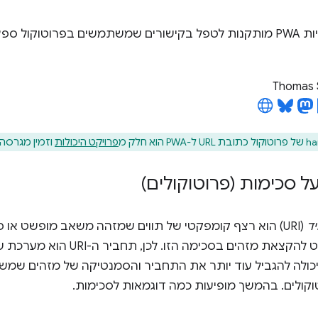
אפשר לאפליקציות PWA מותקנות לטפל בקישורים שמשתמשים בפרוטוקו
Thomas 
פרויקט היכולות
וזמין מגרסה 96 של Chrome
ל סכימות (פרוטוקולים)
ד
(URI) הוא רצף קומפקטי של תווים שמזהה משאב מופשט או פיזי. כל URI מתחיל בשם
שמתייחס למפרט להקצאת מזהים בס
כולה להגביל עוד יותר את התחביר והסמנטיקה של מזהים שמש
וקולים. בהמשך מופיעות כמה דוגמאות לסכימות.