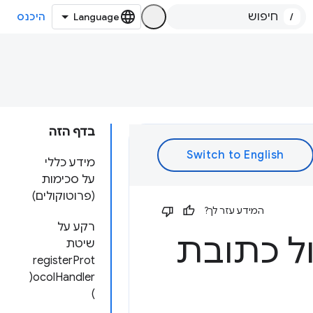
/
היכנס
בדף הזה
מידע כללי
על סכימות
(פרוטוקולים)
המידע עזר לך?
רקע על
פרוטוקול כתובת
שיטת
registerProt
ocolHandler(
)