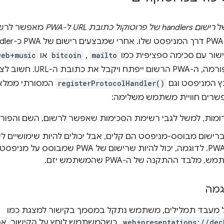
של
רישום handlers של פרוטוקול כתובת URL ל-PWA
ישור עם סכימה ספציפית כמו
mailto
,
bitcoin
או
web+music
ספציפית לפלטפורמה, ה-PWA הר
ץ המניפסט וגם
registerProtocolHandler()
המסורתי ממלאי
אפשרים חוויית משתמש משלימה:
ומות, למשל לגבי רשימת הסכימות שאפשר לרשום, השם והפורמ
ישום מבוסס-מניפסט הם קלים, אבל יכולים להיות שימושיים לש
משתמשי PWA. לדוגמה, יכול להיות שרישום ש
לבד ההתקנה של ה-PWA שהמשתמש יזם.
גמה
web+presentations://dec