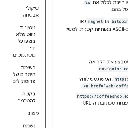
,
%s
שיקולי
אבטחה
bitcoi
או
magnet
) או
ניסיונות
של
ניווט שלא
בוצעו על
ידי
משתמשים
בצע את הקריאה
רשימת
.
navigator.r
היתרים של
https
, המשתמש לוחץ
פרוטוקולים
.
<a href="web+coff
בקשה
https://coffeeshop.e
להסכמה
. מחרוזת החיפוש מפוענחת מכתובת ה-URL
משוב
נשמח