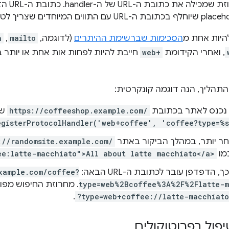
ה את כתובת ה-URL של ה-handler. כתובת ה-URL הזו חייבת לכלול את
היות אחת מ
הסכימות שברשימת ההיתרים
(לדוגמה,
mailto
,‏
n
, ואחרי הקידומת
web+
חייבת להיות לפחות אות אחת או יותר ב-ASCII באותיות קטנות, למ
התהליך, הנה דוגמה קונקרטית:
כנס לאתר בכתובת
https://coffeeshop.example.com/
שמ
egisterProtocolHandler('web+coffee', 'coffee?type=%
ר יותר, במהלך הביקור באתר
://randomsite.example.com/
מו
ee:latte-macchiato">All about latte macchiato</a>
הדפדפן עובר לכתובת ה-URL הבאה:
xample.com/coffee?
type=web%2Bcoffee%3A%2F%2Flatte-m
.
?type=web+coffee://latte-macchiato
פול בפרוטוקולים