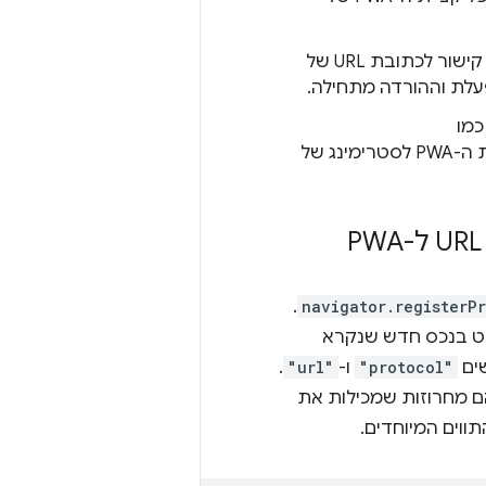
לכתובת URL של
והמשתמש לוחץ עליו, אפליקציית ה-PWA לסטרימינג של
.
navigator.registerP
נט בנכס חדש שנקרא
שים
"protocol"
ו-
"url"
.
ם מחרוזות שמכילות את