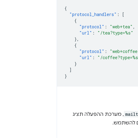
{
"protocol_handlers"
:
[
{
"protocol"
:
"web+tea"
,
"url"
:
"/tea?type=%s"
},
{
"protocol"
:
"web+coffee
"url"
:
"/coffee?type=%
}
]
}
mail
, מערכת ההפעלה תציג