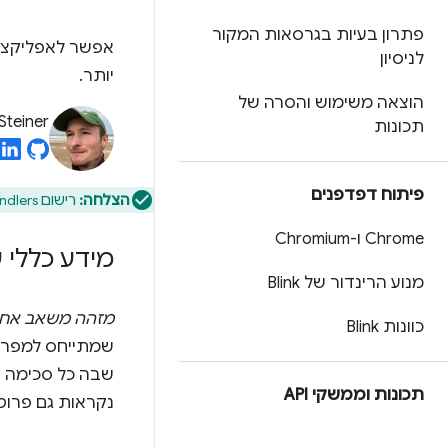
פתרון בעיות בגרסאות המקור
לניסיון
יותר.
הוצאה משימוש והסרה של
Steiner
תכונות
פיתוח דפדפנים
הצלחה:
רישום handlers של פרוטוקול כתובת URL ל-PWA הוא חלק מ
Chrome ו-Chromium
מידע כללי ע
מנוע הרינדור של Blink
מזהה משאב אחי
כוונות Blink
שבה כל סכימה י
תכונות וממשקי API
נקראות גם פרוט