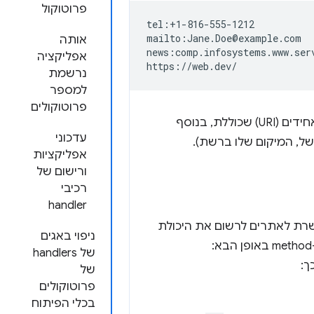
פרוטוקול
tel:+1-816-555-1212

mailto:Jane.Doe@example.com

אותה
news:comp.infosystems.www.serv
אפליקציה
נרשמת
למספר
פרוטוקולים
(URL) מתייחס לקבוצת המשנה של מזהי משאבים אחידים (URI) שכוללת, בנוסף
עדכוני
של, המיקום שלו ברשת).
אפליקציות
ורישום של
רכיבי
handler
ת לאתרים לרשום את היכולת
ניפוי באגים
של handlers
ך:
של
פרוטוקולים
בכלי הפיתוח