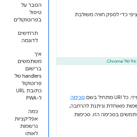
הסבר על
טיפול
ל ספציפי כדי לספק חוויה משולבת
בפרוטוקולים
תרחישים
לדוגמה
איך
.
משתמשים
ברישום
handlers של
פרוטוקול
כתובת URL
סכימה
ל-PWA
כימה הזו. לכן, תחביר ה-URI הוא מערכת שמות מאוחדת וניתנת להרחבה,
כמה
תמשים בסכימה הזו. סכימות
אפליקציות
נרשמות
לאותו