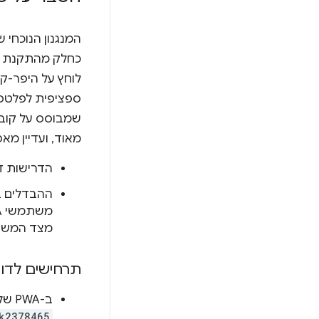
המנגנון הנוכחי 
לוחץ על היפר-ק
שמבוסס על קוב
מאוד, ועדיין מ
הדרישות ד
ההבדלים בר
מצד המשתמש, מ
תרחישים לדו
ב-PWA של מעבד תמלילים, משתמש נתקל במסמך בקישור למצגת כמו
k2378465