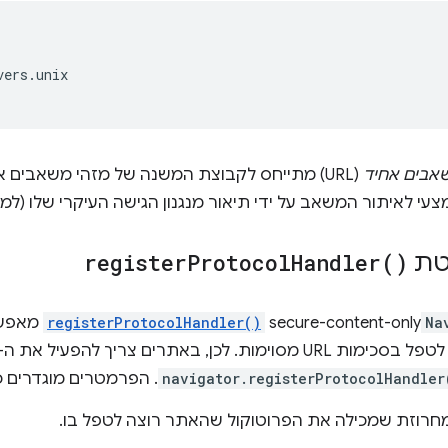
ers.unix

אבים אחיד
צעי לאיתור המשאב על ידי תיאור מנגנון הגישה העיקרי שלו (למ
טת
)
Handler(
Protocol
register
Na
secure-content-only
registerProtocolHandler()
מאפשר
, באתרים צריך להפעיל את ה-method באופן הבא:
navigator.registerProtocolHandler
. הפרמטרים מוגדרים כ
מחרוזת שמכילה את הפרוטוקול שהאתר רוצה לטפל בו.