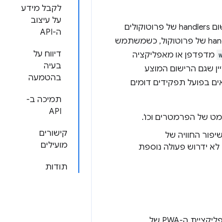
לקבל מידע
על עיצוב
מאפשר לרשום handlers של פרוטוקולים
ה-API
כחלק מהתקנת PWA דרך המניפסט שלו. אחרי שמבצעים רישום של PWA כ-handler של פרוטוקול, כשמשתמש
דיווח על
מדפדפן או מאפליקציה
בעיה
שום ייפתח ויקבל את כתובת ה-URL. חשוב לציין שגם הרישום המוצע
בהטמעה
ם בפועל תפקידים דומים
תמיכה ב-
API
ט של הפרמטרים וכו'.
קישורים
יפור החוויה של
מועילים
ל PWA שמבוסס על מניפסט לא ידרוש פעולה נוספת
תודות
. כשהמשתמש לוחץ על הקישור, אפליקציית ה-PWA של