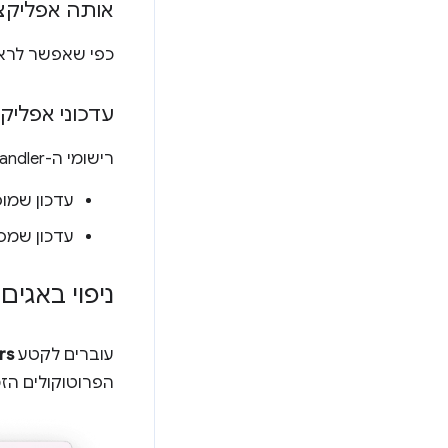
אותה אפליקצ
כפי שאפשר לראו
עדכוני אפליקציות
רישומי ה-handler מסונכרנים עם הגרסה האחרונה של המניפסט שסופקה על ידי האפליקציה. יש שני מקרים:
עדכון שמוסיף רכיבי handler חדשים מפעיל רישום ש
עדכון שמסיר handlers מפעיל ביטול רישום של handlers (בנפרד 
ניפוי באגים של handlers של פרוטוקולי
עוברים לקטע
rs
הפרוטוקולים הזמ