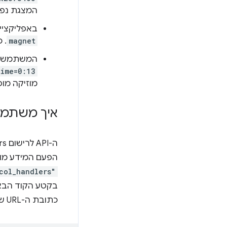
המצגת נפת
באפליקציית
magnet
. כש
המשתמש התקין PWA לסטרימינג של מוזיקה. 
time=0:13
מוזיקה מופ
איך משתמשים ברישום andlers
ה-API לרישום handlers של פרוטוקול כתובת URL מבוסס על
הפעם המידע מו
col_handlers"
בקטע הקוד הבא
כתובת ה-URL של ה-handler עם הפלייסהולדר