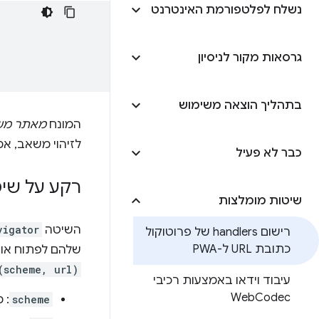
נשלח לפלטפורמת האינטרנט
גרסאות מקור לניסיון
בתהליך הוצאה משימוש
המונח
מאתר מש
לזיהוי משאב, אמ
כבר לא פעיל
רקע על שי
שיטות מומלצות
השיטה
vigator
רישום handlers של פרוטוקול
כתובת URL ל-PWA
שלהם לפתוח או לטפל בסכימות URL מסוימות. לכן
(scheme, url)
עיבוד וידאו באמצעות רכיבי
Web
Codec
scheme
: 