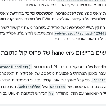
חת אוטומטית בהיקף הנכון ומציגה את המצגת.
 צ'אט ספציפית לפלטפורמה, המשתמש מקבל בהודעת צ'אט קישור 
לוחצים על הקישור, אפליקציית PWA של טורנט שהותקנה מופעלת וההורדה מתחילה.
כשחבר משתף קישור לשיר כמו
web+music://songid=1234&
עלת באופן אוטומטי בחלון נפרד.
h של פרוטוקול כתובת URL ל-PWA
rotocolHandler()
עבר באופן הצהרתי באמצעות מניפסט של אפליקציית האינטר
"proto
, שמקבל מערך של אובייקטים עם שני המפתחות הנדר
 מוצגות ההרשמות של
web+tea
ושל
web+coffee
. הערכים ה
%s
הנדרש לכתובת ה-URL עם התווים המיוחדים.