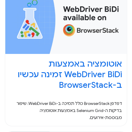
אוטומציה באמצעות
WebDriver BiDi זמינה עכשיו
ב-BrowserStack
דפדפן BrowserStack כולל תמיכה ב-WebDriver BiDi: שיפור
בדיקות ה-Selenium Grid באמצעות אוטומציה
מבוססת-אירועים.