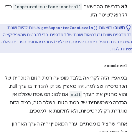
לא
נדרשת ההרשאה
"captured-surface-control"
כדי
לקרוא לשיטה הזו.
חשוב:
תוצאות
עשויות להיות שונות
getSupportedZoomLevels()
בדפדפנים שונים ובגרסאות שונות של דפדפנים. כדי להבטיח שהאפליקציה
האינטרנטית תפעל בצורה מהימנה, מומלץ להימנע מהוספת הערכים האלה
ישירות לקוד.
zoom
Level
במאפיין הזה לקריאה בלבד מופיעה רמת הזום הנוכחית של
הכרטיסייה שצולמה. זהו מאפיין שניתן להגדיר בו ערך null,
והוא מחזיק את הערך
null
אם לסוג המשטח שצולם אין
הגדרה משמעותית של רמת הזום. בשלב הזה, רמת הזום
מוגדרת רק לכרטיסיות, ולא לחלונות או למסכים.
אחרי שהצילום מסתיים, ערך המאפיין יהיה הערך האחרון