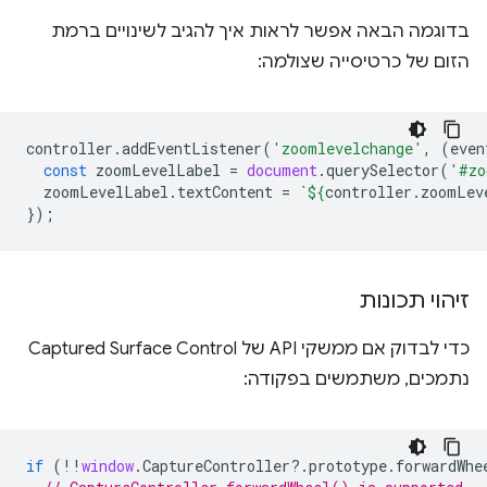
בדוגמה הבאה אפשר לראות איך להגיב לשינויים ברמת
הזום של כרטיסייה שצולמה:
controller
.
addEventListener
(
'zoomlevelchange'
,
(
even
const
zoomLevelLabel
=
document
.
querySelector
(
'#zo
zoomLevelLabel
.
textContent
=
`
${
controller
.
zoomLev
});
זיהוי תכונות
כדי לבדוק אם ממשקי API של Captured Surface Control
נתמכים, משתמשים בפקודה:
if
(
!!
window
.
CaptureController
?
.
prototype
.
forwardWhe