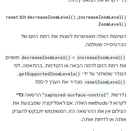
כדי לקרוא את המאפיין הזה.
)
Level(
Zoom
increase
,
‏
)
Level(
Zoom
decrease
וגם
reset
Zoom
Level(
)
השיטות האלה מאפשרות לשנות את רמת הזום של
הכרטיסייה שצולמה.
increaseZoomLevel()
ו-
decreaseZoomLevel()
משנים
את רמת הזום לרמה הבאה או הקודמת, בהתאמה, לפי
הסדר שמוחזר על ידי
getSupportedZoomLevels()
.
resetZoomLevel()
מגדיר את הערך ל-100.
נדרשת
"captured-surface-control"
הרשאה
כדי
לקרוא ל-methods האלה. אם לאפליקציה שמבצעת את
הצילום אין את ההרשאה הזו, המשתמש יתבקש להעניק
אותה או לדחות אותה.