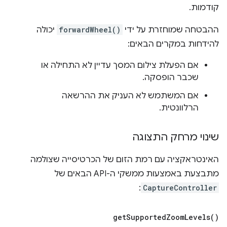
קודמות.
ההבטחה שמוחזרת על ידי
forwardWheel()
יכולה
להידחות במקרים הבאים:
אם הפעלת צילום המסך עדיין לא התחילה או
שכבר הופסקה.
אם המשתמש לא העניק את ההרשאה
הרלוונטית.
שינוי מרחק התצוגה
האינטראקציה עם רמת הזום של הכרטיסייה שצולמה
מתבצעת באמצעות ממשקי ה-API הבאים של
:
CaptureController
get
Supported
Zoom
Levels(
)