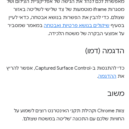
מאפשרת לכם לנהל את הגישה של אפליקציית הצילום ושל
מסגרות iframe מוטמעות של צד שלישי לשליטה באזור
שצולם. כדי להבין את הפשרות בנושא אבטחה, כדאי לעיין
בסעיף
שיקולים בנושא פרטיות ואבטחה
במאמר שמסביר
על אמצעי הבקרה של משטח הלכידה.
הדגמה (דמו)
כדי להתנסות ב-Captured Surface Control, אפשר להריץ
את
ההדגמה
.
משוב
צוות Chrome וקהילת תקני האינטרנט רוצים לשמוע על
החוויות שלכם עם התכונה 'שליטה במשטח שצולם'.