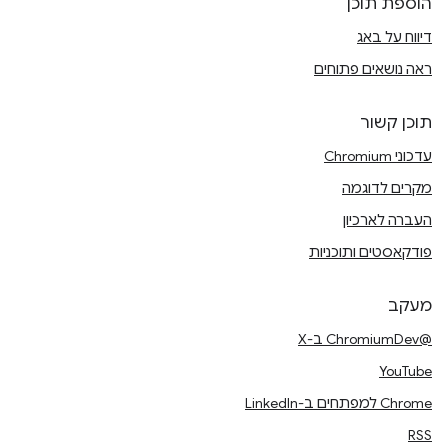
הוספת תוכן
דיווח על באג
ראה נושאים פתוחים
תוכן קשור
עדכוני Chromium
מקרים לדוגמה
העברה לארכיון
פודקאסטים ותוכניות
מעקב
@ChromiumDev ב-X
YouTube
Chrome למפתחים ב-LinkedIn
RSS