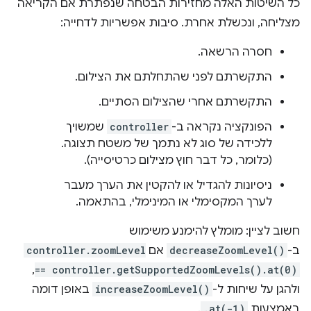
כל השיטות האלה מחזירות הבטחה שנפתרת אם הקריאה
מצליחה, ונכשלת אחרת. סיבות אפשריות לדחייה:
חסרה הרשאה.
התקשרתם לפני שהתחלתם את הצילום.
התקשרתם אחרי שהצילום הסתיים.
הפונקציה נקראה ב-
controller
שמשויך
ללכידה של סוג לא נתמך של משטח תצוגה.
(כלומר, כל דבר חוץ מצילום כרטיסייה).
ניסיונות להגדיל או להקטין את הערך מעבר
לערך המקסימלי או המינימלי, בהתאמה.
חשוב לציין: מומלץ להימנע משימוש
ב-
decreaseZoomLevel()
אם
controller.zoomLevel
,
== controller.getSupportedZoomLevels().at(0)
ולהגן על שיחות ל-
increaseZoomLevel()
באופן דומה
באמצעות
.at(-1)
.