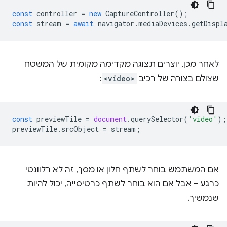
const
controller
=
new
CaptureController
();
const
stream
=
await
navigator
.
mediaDevices
.
getDispl
לאחר מכן, יוצרים תצוגה מקדימה מקומית של המשטח
שצולם בצורה של רכיב
<video>
:
const
previewTile
=
document
.
querySelector
(
'video'
);
previewTile
.
srcObject
=
stream
;
אם המשתמש בוחר לשתף חלון או מסך, זה לא רלוונטי
כרגע – אבל אם הוא בוחר לשתף כרטיסייה, יכול להיות
שנמשיך.