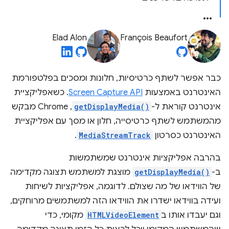
Elad Alon
François Beaufort
כבר אפשר לשתף כרטיסיות, חלונות ומסכים בפלטפורמת
האינטרנט באמצעות
Screen Capture API
. כשאפליקציית
אינטרנט קוראת ל-
getDisplayMedia()
, Chrome מבקש
מהמשתמש לשתף כרטיסייה, חלון או מסך עם אפליקציית
האינטרנט כסרטון
MediaStreamTrack
.
בהרבה אפליקציות אינטרנט שמשתמשות
ב-
getDisplayMedia()
מוצגת למשתמש תצוגה מקדימה
של הווידאו של מה שצולם. לדוגמה, אפליקציות לשיחות
ועידה בווידאו ישדרו את הווידאו הזה למשתמשים מרוחקים,
וגם יעבדו אותו ב
HTMLVideoElement
מקומי, כדי