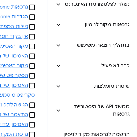
נשלח לפלטפורמת האינטרנט
גרסאות Chrome שמאפשרות גישה לאתר שלכם נכללות בגרסת המקור לניסיון של Topics
הגדרות Chrome לא משביתות את גרסת המקור לניסיון
גרסאות מקור לניסיון
מילות המפתח
אין בקוד חסר
בתהליך הוצאה משימוש
מקור האסימו
האסימון של 
כבר לא פעיל
מקור האסימו
הסקריפט של 
שיטות מומלצות
סקריפט מוטמע
הגישה לתכונו
ממשק API של היסטוריית
גרסאות
התאמה של תת
האסימון עדיי
גרסת המקור ל
הרשמה לגרסאות מקור לניסיון