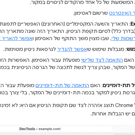
המשמעות של כל אחד מהקודים לניסויים במקור.
 האינטרנט
שרשום לאסימון.
E
: התאריך והשעה המקסימליים (האחרונים) האפשריים לתפוגת 
דרך כלל) לסיום תקופת הניסיון. התאריך הזה שונה מתאריך ה
שמות שלי
, שבו מצוין משך התוקף של האסימון ו
אפשר להאריך א
מוש
: מגבלות שימוש ש
אפשר להגדיר
לגרסאות ניסיון מסוימות.
 האם
התאמה לצד שלישי
מופעלת עבור האסימון. האפשרות הזו
ת של המקור, שבהן צריך לגשת לתכונה של הגרסה הניסיונית בכ
תת-דומיינים
: האם
התאמה של תת-דומיינים
מופעלת עבור הא
רסת ניסיון למקור בכמה תת-דומיינים של המקור, בלי צורך בטוק
בכלי הפיתוח של Chrome תוצג אזהרה לצד שם תקופת הניסיון אם היא:
ם יש הגבלות אחרות.