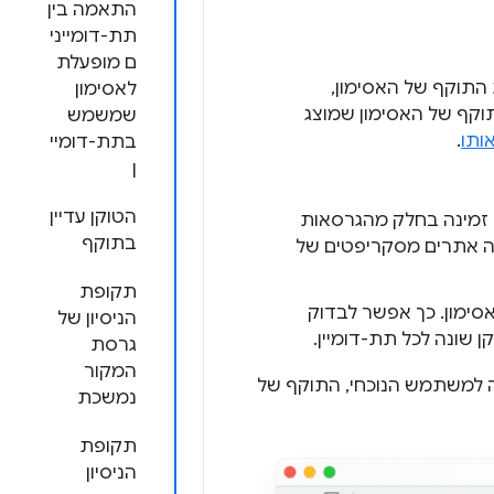
התאמה בין
תת-דומייני
ם מופעלת
התוקף של האסימון,
לאסימון
תוקף של האסימון שמוצג
שמשמש
ותו
.
בתת-דומיי
ן
הטוקן עדיין
 זמינה בחלק מהגרסאות
בתוקף
מה אתרים מסקריפטים של
תקופת
סימון. כך אפשר לבדוק
הניסיון של
ן שונה לכל תת-דומיין.
גרסת
המקור
 לא זמינה למשתמש הנוכחי, התוקף של
נמשכת
תקופת
הניסיון