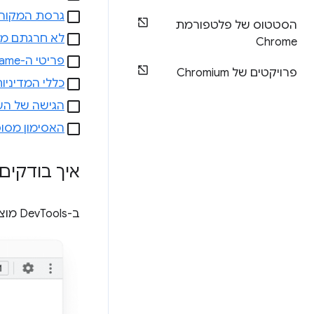
גרסת המקור ל
הסטטוס של פלטפורמת
לא חרגתם מה
Chrome
פריטי ה-iframe מספקים אסימונים משלהם
פרויקטים של Chromium
כללי המדיניו
הגישה של הע
האסימון מסופ
איך בודקים א
ב-DevTools מוצגים פרטי הניסיון במקור בחלונית