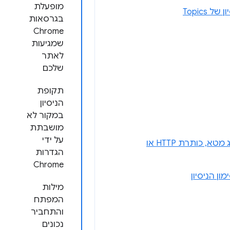
מופעלת
בגרסאות
Chrome
שמגיעות
לאתר
שלכם
תקופת
הניסיון
במקור לא
מושבתת
על ידי
האסימון של הצד השלישי מסופק באמצעות סקריפט חיצוני, ולא באמצעות תג מטא, כותרת HTTP או
הגדרות
Chrome
ן הניסיון
מילות
המפתח
והתחביר
נכונים