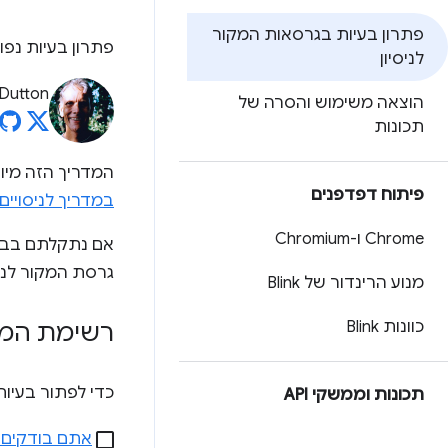
פתרון בעיות בגרסאות המקור
פתרון בעיות נפו
לניסיון
Dutton
הוצאה משימוש והסרה של
תכונות
המדריך הזה מיו
פיתוח דפדפנים
במדריך לניסויי
Chrome ו-Chromium
אם נתקלתם בבאג בגרס
גרסת המקור לניסיון ב
מנוע הרינדור של Blink
כוונות Blink
רשימת המ
כדי לפתור בעיו
תכונות וממשקי API
אתם בודקים ב-Chrome, ולא ב-Chromium או ב