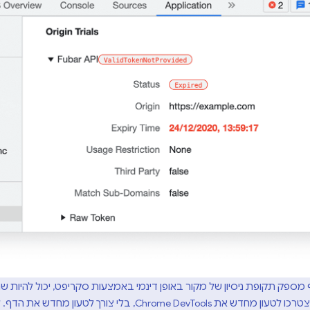
מספק תקופת ניסיון של מקור באופן דינמי באמצעות סקריפט, יכול להיות ש
'אפליקציה'. יכול להיות שתצטרכו לטעון מחדש את rome DevTools