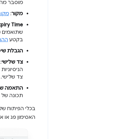
מוסבר מה 
מקור
:
מקור
xpiry Time
שתואמים (ב
בקטע
ההר
הגבלת שי
צד שלישי
:
הניסיוניו
צד שלישי.
התאמה של 
תכונה של ג
האסימון פג או א