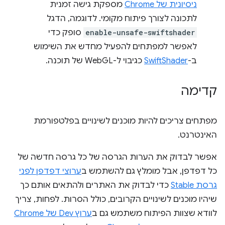
ניסיונית של Chrome
מספקת גישה זמנית
לתכונה לצורך פיתוח מקומי. לדוגמה, הדגל
enable-unsafe-swiftshader
סופק כדי
לאפשר למפתחים להפעיל מחדש את השימוש
ב-
SwiftShader
כגיבוי ל-WebGL של תוכנה.
קדימה
מפתחים צריכים להיות מוכנים לשינויים בפלטפורמת
האינטרנט.
אפשר לבדוק את הערות הגרסה של כל גרסה חדשה של
כל דפדפן, אבל מומלץ גם להשתמש ב
ערוצי דפדפן לפני
גרסת Stable
כדי לבדוק את האתרים ולהתאים אותם כך
שיהיו מוכנים לשינויים הקרובים, כולל הסרות. לפחות, צריך
לוודא שצוות הפיתוח משתמש גם ב
ערוץ Dev של Chrome