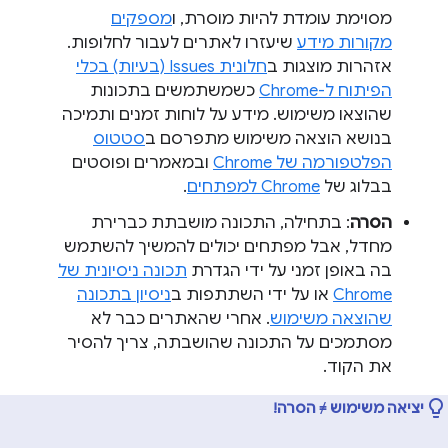
מסוימת עומדת להיות מוסרת, ו
מספקים
מקורות מידע
שיעזרו לאתרים לעבור לחלופות.
אזהרות מוצגות ב
חלונית Issues (בעיות) בכלי
הפיתוח ל-Chrome
כשמשתמשים בתכונות
שהוצאו משימוש. מידע על לוחות זמנים ותמיכה
בנושא הוצאה משימוש מתפרסם ב
סטטוס
הפלטפורמה של Chrome
ובמאמרים ופוסטים
בבלוג של
Chrome למפתחים
.
הסרה
: בתחילה, התכונה מושבתת כברירת
מחדל, אבל מפתחים יכולים להמשיך להשתמש
בה באופן זמני על ידי הגדרת
תכונה ניסיונית של
Chrome
או על ידי השתתפות ב
ניסיון בתכונה
שהוצאה משימוש
. אחרי שהאתרים כבר לא
מסתמכים על התכונה שהושבתה, צריך להסיר
את הקוד.
יציאה משימוש ≠ הסרה!