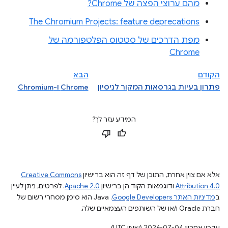
מהם ערוצי הפצה של Chrome?
The Chromium Projects: feature deprecations
מפת הדרכים של סטטוס הפלטפורמה של
Chrome
הקודם
הבא
פתרון בעיות בגרסאות המקור לניסיון
Chrome ו-Chromium
המידע עזר לך?
אלא אם צוין אחרת, התוכן של דף זה הוא ברישיון
Creative Commons
Attribution 4.0
ודוגמאות הקוד הן ברישיון
Apache 2.0
. לפרטים, ניתן לעיין
ב
מדיניות האתר Google Developers‏
.‏ Java הוא סימן מסחרי רשום של
חברת Oracle ו/או של השותפים העצמאיים שלה.
עדכון אחרון: 2026-07-04 (שעון UTC).