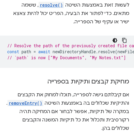
לעשות זאת באמצעות השיטה
resolve()
, ששמה
מתאים. כדי לפתור את הבעיה, הפריט יכול להיות צאצא
ישיר או עקיף של הספרייה.
// Resolve the path of the previously created file c
const
path
=
await
newDirectoryHandle
.
resolve
(
newFil
// `path` is now ["My Documents", "My Notes.txt"]
מחיקת קבצים ותיקיות בספרייה
אם קיבלתם גישה לספרייה, תוכלו למחוק את הקבצים
והתיקיות שכלולים בה באמצעות השיטה
removeEntry()
.
במקרה של תיקיות, אפשר לבחור אם המחיקה תהיה
רקורסיבית ותכלול את כל תיקיות המשנה והקבצים
שכלולים בהן.