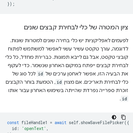
}
);
ציון המטרה של כלי לבחירת קבצים שונים
לפעמים לאפליקציות יש כלי בחירה שונים למטרות שונות.
לדוגמה, עורך טקסט עשיר עשוי לאפשר למשתמש לפתוח
קובצי טקסט, אבל גם לייבא תמונות. כברירת מחדל, כל כלי
לבחירת קבצים ייפתח במיקום האחרון שנשמר. כדי לעקוף
את הבעיה הזו, אפשר לאחסן ערכים של
id
לכל סוג של
כלי לבחירת תאריכים. אם מצוין
id
, הטמעת בוחר הקבצים
זוכרת ספרייה נפרדת שהייתה בשימוש האחרון עבור אותו
.
id
const
fileHandle1
=
await
self
.
showSaveFilePicker
({
id
:
'openText'
,