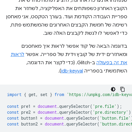
שנפתחו או נערכו לאחרונה, להציע לפתוח מחדש את
הקובץ האחרון כשפותחים את האפליקציה, לשחזר את
ספריית העבודה הקודמת ועוד. בעורך הטקסט, אני מאחסן
רשימה של חמשת הקבצים האחרונים שהמשתמש פתח,
כדי לאפשר לו לגשת לקבצים האלה שוב.
בדוגמה הבאה של קוד אפשר לראות איך מאחסנים
ומאחזרים ידית של קובץ וידית של ספרייה. אפשר
לראות
את זה בפעולה
ב-Glitch. (כדי לקצר את הדוגמה,
השתמשתי בספרייה
idb-keyval
).
import
{
get
,
set
}
from
'https://unpkg.com/idb-keyv
const
pre1
=
document
.
querySelector
(
'pre.file'
);
const
pre2
=
document
.
querySelector
(
'pre.directory'
)
const
button1
=
document
.
querySelector
(
'button.file'
const
button2
=
document
.
querySelector
(
'button.direc