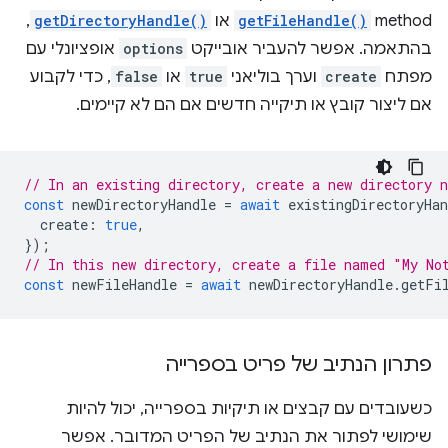
method‏
getFileHandle()
או
getDirectoryHandle()
,
בהתאמה. אפשר להעביר אובייקט
options
אופציונלי עם
מפתח
create
וערך בוליאני
true
או
false
, כדי לקבוע
אם ליצור קובץ או תיקייה חדשים אם הם לא קיימים.
// In an existing directory, create a new directory 
const
newDirectoryHandle
=
await
existingDirectoryHan
create
:
true
,
});
// In this new directory, create a file named "My No
const
newFileHandle
=
await
newDirectoryHandle
.
getFi
פתרון הנתיב של פריט בספרייה
כשעובדים עם קבצים או תיקיות בספרייה, יכול להיות
שימושי לפתור את הנתיב של הפריט המדובר. אפשר