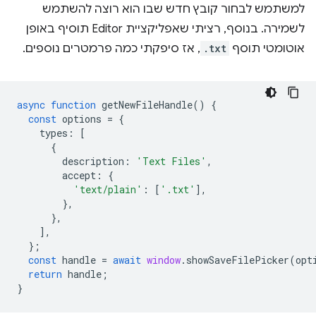
למשתמש לבחור קובץ חדש שבו הוא רוצה להשתמש
לשמירה. בנוסף, רציתי שאפליקציית Editor תוסיף באופן
אוטומטי תוסף
.txt
, אז סיפקתי כמה פרמטרים נוספים.
async
function
getNewFileHandle
()
{
const
options
=
{
types
:
[
{
description
:
'Text Files'
,
accept
:
{
'text/plain'
:
[
'.txt'
],
},
},
],
};
const
handle
=
await
window
.
showSaveFilePicker
(
opt
return
handle
;
}