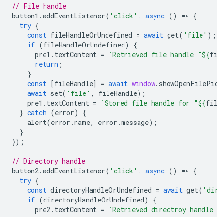
// File handle
button1
.
addEventListener
(
'click'
,
async
()
=
>
{
try
{
const
fileHandleOrUndefined
=
await
get
(
'file'
);
if
(
fileHandleOrUndefined
)
{
pre1
.
textContent
=
`Retrieved file handle "
${
f
return
;
}
const
[
fileHandle
]
=
await
window
.
showOpenFilePi
await
set
(
'file'
,
fileHandle
);
pre1
.
textContent
=
`Stored file handle for "
${
fi
}
catch
(
error
)
{
alert
(
error
.
name
,
error
.
message
);
}
});
// Directory handle
button2
.
addEventListener
(
'click'
,
async
()
=
>
{
try
{
const
directoryHandleOrUndefined
=
await
get
(
'di
if
(
directoryHandleOrUndefined
)
{
pre2
.
textContent
=
`Retrieved directroy handle