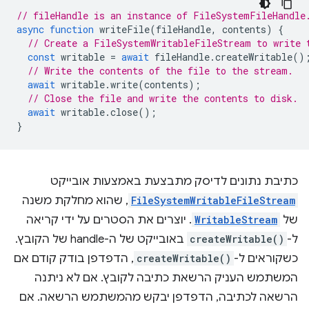
// fileHandle is an instance of FileSystemFileHandle
async
function
writeFile
(
fileHandle
,
contents
)
{
// Create a FileSystemWritableFileStream to write 
const
writable
=
await
fileHandle
.
createWritable
()
// Write the contents of the file to the stream.
await
writable
.
write
(
contents
);
// Close the file and write the contents to disk.
await
writable
.
close
();
}
כתיבת נתונים לדיסק מתבצעת באמצעות אובייקט
FileSystemWritableFileStream
, שהוא מחלקת משנה
של
WritableStream
. יוצרים את הסטרים על ידי קריאה
ל-
createWritable()
באובייקט של ה-handle של הקובץ.
כשקוראים ל-
createWritable()
, הדפדפן בודק קודם אם
המשתמש העניק הרשאת כתיבה לקובץ. אם לא ניתנה
הרשאה לכתיבה, הדפדפן יבקש מהמשתמש הרשאה. אם