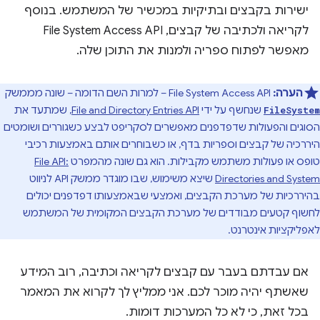
ישירות בקבצים ובתיקיות במכשיר של המשתמש. בנוסף
לקריאה ולכתיבה של קבצים, File System Access API
מאפשר לפתוח ספריה ולמנות את התוכן שלה.
הערה:
File System Access API – למרות השם הדומה – שונה מממשק
שנחשף על ידי
File and Directory Entries API
, שמתעד את
FileSystem
הסוגים והפעולות שדפדפנים מאפשרים לסקריפט לבצע כשגוררים ושומטים
היררכיה של קבצים וספריות בדף, או כשבוחרים אותם באמצעות רכיבי
טופס או פעולות משתמש מקבילות. הוא גם שונה מהמפרט
File API:
Directories and System
שיצא משימוש, שבו מוגדר ממשק API לניווט
בהיררכיות של מערכת הקבצים, ואמצעי שבאמצעותו דפדפנים יכולים
לחשוף קטעים מבודדים של מערכת הקבצים המקומית של המשתמש
לאפליקציות אינטרנט.
אם עבדתם בעבר עם קבצים לקריאה וכתיבה, רוב המידע
שאשתף יהיה מוכר לכם. אני ממליץ לך לקרוא את המאמר
בכל זאת, כי לא כל המערכות דומות.