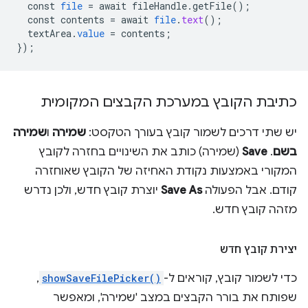
const
file
=
await
fileHandle
.
getFile
();
const
contents
=
await
file
.
text
();
textArea
.
value
=
contents
;
}
);
כתיבת הקובץ במערכת הקבצים המקומית
יש שתי דרכים לשמור קובץ בעורך הטקסט:
שמירה
ו
שמירה
בשם
. ‫
Save
(שמירה) כותב את השינויים בחזרה לקובץ
המקורי באמצעות נקודת האחיזה של הקובץ שאוחזרה
קודם. אבל הפעולה
Save As
יוצרת קובץ חדש, ולכן נדרש
מזהה קובץ חדש.
יצירת קובץ חדש
כדי לשמור קובץ, קוראים ל-
showSaveFilePicker()
,
שפותח את בורר הקבצים במצב 'שמירה', ומאפשר