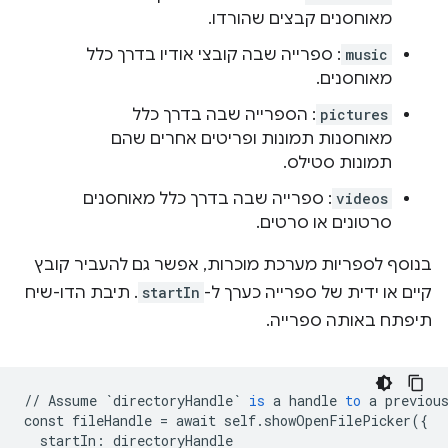
מאוחסנים קבצים שהורדו.
music
: ספרייה שבה קובצי אודיו בדרך כלל
מאוחסנים.
pictures
: הספרייה שבה בדרך כלל
מאוחסנות תמונות ופריטים אחרים שהם
תמונות סטילס.
videos
: ספרייה שבה בדרך כלל מאוחסנים
סרטונים או סרטים.
בנוסף לספריות מערכת מוכרות, אפשר גם להעביר קובץ
קיים או ידית של ספרייה כערך ל-
startIn
. תיבת הדו-שיח
תיפתח באותה ספרייה.
//
Assume
`directoryHandle`
is
a
handle
to
a
previou
const
fileHandle
=
await
self
.
showOpenFilePicker
(
{
startIn
:
directoryHandle