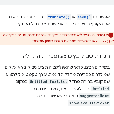
אפשר גם
seek()
או
truncate()
בתוך הזרם כדי לעדכן
את הקובץ במיקום מסוים או לשנות את גודל הקובץ.
אזהרה:
השינויים
לא
נכתבים לדיסק עד שהזרם נסגר, או על ידי קריאה
ל-
או כשהצינור סוגר את הזרם באופן אוטומטי.
close()
הגדרת שם קובץ מוצע וספריית התחלה
במקרים רבים, כדאי שהאפליקציה תציע שם קובץ או מיקום
שמוגדרים כברירת מחדל. לדוגמה, עורך טקסט יכול להציע
שם קובץ ברירת מחדל
Untitled Text.txt
במקום
Untitled
. כדי לעשות זאת, מעבירים נכס
suggestedName
כחלק מהאפשרויות של
.
showSaveFilePicker