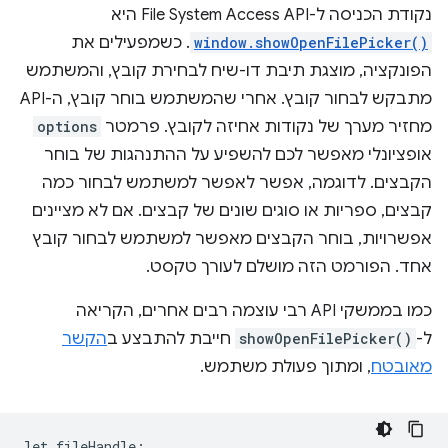
נקודת הכניסה ל-File System Access API היא
window.showOpenFilePicker()
. כשמפעילים את
הפונקציה, מוצגת תיבת דו-שיח לבחירת קובץ, והמשתמש
מתבקש לבחור קובץ. אחרי שהמשתמש בוחר קובץ, ה-API
מחזיר מערך של נקודות אחיזה לקובץ. פרמטר
options
אופציונלי מאפשר לכם להשפיע על ההתנהגות של בוחר
הקבצים. לדוגמה, אפשר לאפשר למשתמש לבחור כמה
קבצים, ספריות או סוגים שונים של קבצים. אם לא מציינים
אפשרויות, בוחר הקבצים מאפשר למשתמש לבחור קובץ
אחד. הפורמט הזה מושלם לעורך טקסט.
כמו בממשקי API רבי עוצמה רבים אחרים, הקריאה
ל-
showOpenFilePicker()
חייבת להתבצע ב
הקשר
מאובטח
, ומתוך פעולת משתמש.
let
fileHandle
;