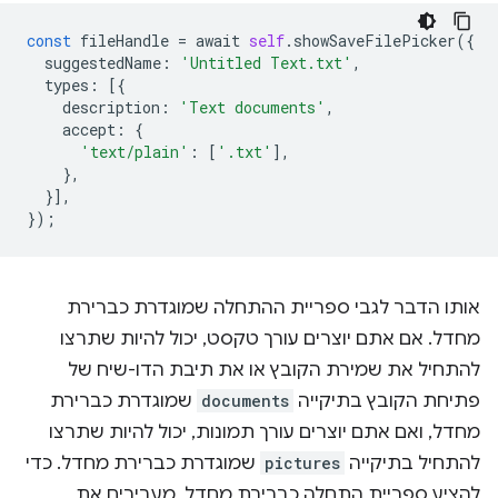
const
fileHandle
=
await
self
.
showSaveFilePicker
({
suggestedName
:
'Untitled Text.txt'
,
types
:
[{
description
:
'Text documents'
,
accept
:
{
'text/plain'
:
[
'.txt'
],
},
}],
});
אותו הדבר לגבי ספריית ההתחלה שמוגדרת כברירת
מחדל. אם אתם יוצרים עורך טקסט, יכול להיות שתרצו
להתחיל את שמירת הקובץ או את תיבת הדו-שיח של
פתיחת הקובץ בתיקייה
documents
שמוגדרת כברירת
מחדל, ואם אתם יוצרים עורך תמונות, יכול להיות שתרצו
להתחיל בתיקייה
pictures
שמוגדרת כברירת מחדל. כדי
להציע ספריית התחלה כברירת מחדל, מעבירים את