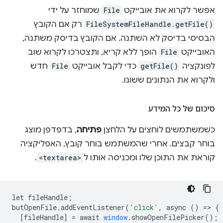
אפשר לקרוא את אובייקט
File
שמוחזר על ידי
FileSystemFileHandle.getFile()
רק אם הקובץ
הבסיסי בדיסק לא השתנה. אם הקובץ בדיסק משתנה,
האובייקט
File
הופך ללא קריא, ותצטרכו לקרוא שוב
לפונקציה
getFile()
כדי לקבל אובייקט
File
חדש
ולקרוא את הנתונים ששונו.
סיכום של כל המידע
כשמשתמשים לוחצים על הלחצן
פתיחה
, בדפדפן מוצג
בוחר קבצים. אחרי שהמשתמש בוחר קובץ, האפליקציה
קוראת את התוכן שלו ומכניסה אותו ל
<textarea>
.
let
fileHandle
;
butOpenFile
.
addEventListener
(
'click'
,
async
()
=
>
{
[
fileHandle
]
=
await
window
.
showOpenFilePicker
();