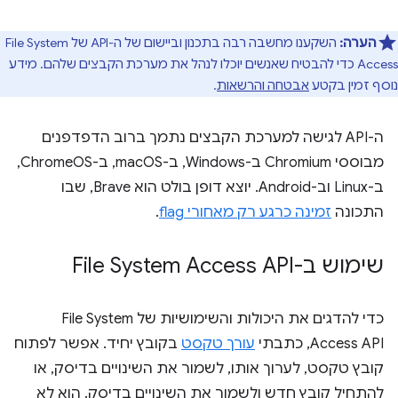
הערה:
השקענו מחשבה רבה בתכנון וביישום של ה-API של File System
Access כדי להבטיח שאנשים יוכלו לנהל את מערכת הקבצים שלהם. מידע
נוסף זמין בקטע
אבטחה והרשאות
.
ה-API לגישה למערכת הקבצים נתמך ברוב הדפדפנים
מבוססי Chromium ב-Windows, ב-macOS, ב-ChromeOS,
ב-Linux וב-Android. יוצא דופן בולט הוא Brave, שבו
התכונה
זמינה כרגע רק מאחורי flag
.
שימוש ב-File System Access API
כדי להדגים את היכולות והשימושיות של File System
Access API, כתבתי
עורך טקסט
בקובץ יחיד. אפשר לפתוח
קובץ טקסט, לערוך אותו, לשמור את השינויים בדיסק, או
להתחיל קובץ חדש ולשמור את השינויים בדיסק. הוא לא