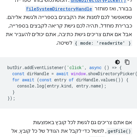
ל-
showDirectoryPicker()
. המשתמש בוחר ספרייה
בבורר, ואז מוחזר
FileSystemDirectoryHandle
שמאפשר לכם למנות את הקבצים בספרייה ולגשת אליהם.
כברירת מחדל, תהיה לכם גישת קריאה לקבצים בספרייה,
אבל אם אתם צריכים גישת כתיבה, אתם יכולים להעביר את
{ mode: 'readwrite' }
לשיטה.
butDir
.
addEventListener
(
'click'
,
async
()
=
>
{
const
dirHandle
=
await
window
.
showDirectoryPicker
for
await
(
const
entry
of
dirHandle
.
values
())
{
console
.
log
(
entry
.
kind
,
entry
.
name
);
}
});
אם אתם צריכים גם לגשת לכל קובץ באמצעות
getFile()
, למשל כדי לקבל את הגודל של כל קובץ, אל