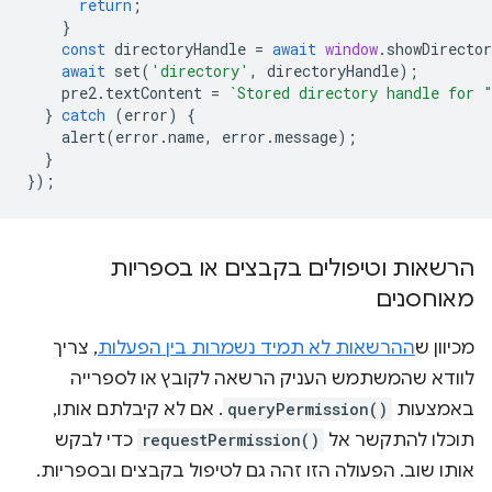
return
;
}
const
directoryHandle
=
await
window
.
showDirecto
await
set
(
'directory'
,
directoryHandle
);
pre2
.
textContent
=
`Stored directory handle for 
}
catch
(
error
)
{
alert
(
error
.
name
,
error
.
message
);
}
});
הרשאות וטיפולים בקבצים או בספריות
מאוחסנים
מכיוון ש
ההרשאות לא תמיד נשמרות בין הפעלות
, צריך
לוודא שהמשתמש העניק הרשאה לקובץ או לספרייה
באמצעות
queryPermission()
. אם לא קיבלתם אותו,
תוכלו להתקשר אל
requestPermission()
כדי לבקש
אותו שוב. הפעולה הזו זהה גם לטיפול בקבצים ובספריות.