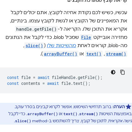
קריאת קובץ ממערכת הקבצים
עכשיו, כשיש לכם נקודת אחיזה לקובץ, אתם יכולים לקבל
את המאפיינים של הקובץ או לגשת לקובץ עצמו. בינתיים,
אקריא את התוכן שלו. הקריאה ל-
handle.getFile()
מחזירה אובייקט
File
שמכיל blob. כדי לקבל את הנתונים
מה-blob, קוראים לאחת
מהשיטות שלו
(
slice()
,‏
stream()
,‏
text()
או
arrayBuffer()
).
const
file
=
await
fileHandle
.
getFile
();
const
contents
=
await
file
.
text
();
הערה:
ברוב תרחישי השימוש, אפשר לקרוא קבצים בסדר
עוקב
באמצעות השיטות
,
או
. כדי לקבל
arrayBuffer()
text()
stream()
גישה אקראית
לתוכן של קובץ, צריך להשתמש ב-method ‏
.
slice()