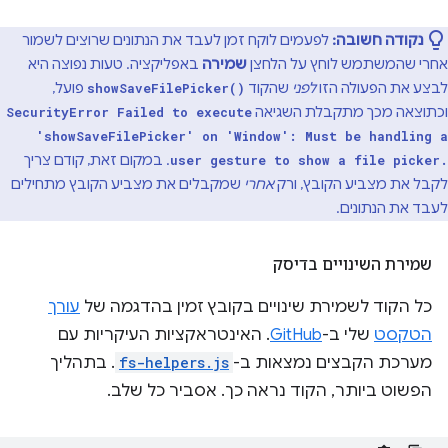
נקודה חשובה:
לפעמים לוקח זמן לעבד את הנתונים שרוצים לשמור
אחרי שהמשתמש לוחץ על הלחצן
שמירה
באפליקציה. טעות נפוצה היא
לבצע את הפעולה הזו
לפני
שהקוד
פועל,
showSaveFilePicker()
וכתוצאה מכך מתקבלת השגיאה
SecurityError Failed to execute
'showSaveFilePicker' on 'Window': Must be handling a
. במקום זאת, קודם צריך
user gesture to show a file picker.
לקבל את מצביע הקובץ, ורק
אחרי
שמקבלים את מצביע הקובץ מתחילים
לעבד את הנתונים.
שמירת השינויים בדיסק
כל הקוד לשמירת שינויים בקובץ זמין בהדגמה של
עורך
הטקסט
שלי ב-
GitHub
. האינטראקציות העיקריות עם
מערכת הקבצים נמצאות ב-
fs-helpers.js
. בתהליך
הפשוט ביותר, הקוד נראה כך. אסביר כל שלב.