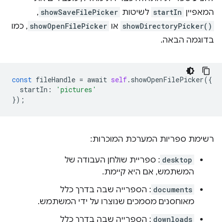
המאפיין
startIn
לשיטות
showSaveFilePicker
,
showDirectoryPicker()
או
showOpenFilePicker
, כמו
בדוגמה הבאה.
const
fileHandle
=
await
self
.
showOpenFilePicker
({
startIn
:
'pictures'
});
רשימת ספריות המערכת המוכרות:
desktop
: ספריית שולחן העבודה של
המשתמש, אם היא קיימת.
documents
: הספרייה שבה בדרך כלל
מאוחסנים מסמכים שנוצרו על ידי המשתמש.
downloads
: הספרייה שבה בדרך כלל