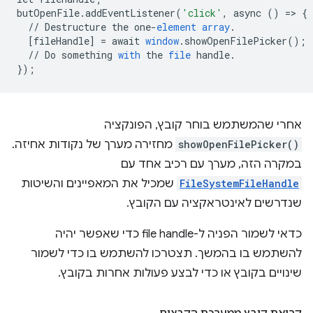
butOpenFile
.
addEventListener
(
'click'
,
async
()
=
>
{
//
Destructure
the
one
-
element
array
.
[
fileHandle
]
=
await
window
.
showOpenFilePicker
();
//
Do
something
with
the
file
handle
.
}
);
אחרי שהמשתמש בוחר קובץ, הפונקציה
showOpenFilePicker()
מחזירה מערך של נקודות אחיזה.
במקרה הזה, מערך עם רכיב אחד עם
FileSystemFileHandle
שמכיל את המאפיינים והשיטות
שנדרשים לאינטראקציה עם הקובץ.
כדאי לשמור הפניה ל-file handle כדי שאפשר יהיה
להשתמש בו בהמשך. תצטרכו להשתמש בו כדי לשמור
שינויים בקובץ או כדי לבצע פעולות אחרות בקובץ.